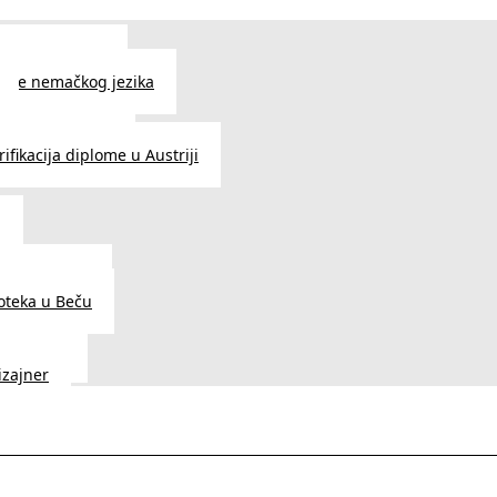
 jezika u Beču
čenje nemačkog jezika
e srpskog jezika
ifikacija diplome u Austriji
a
dnice u Beču
ioteka u Beču
a Vedunia
dizajner