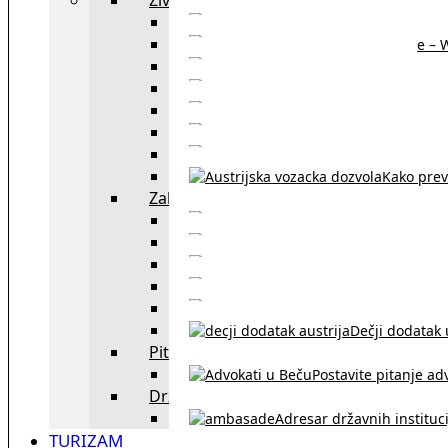
Sajtovi za 
Pomoć za stanovanje – 
Boravišne vize
Boravišne dozvole
Produž
Penziono osiguranje
Kako do austrijskog 
Kako prev
Zakon i pravo u Beču
exYU advokati 
Sudski tumači i prevodioc
Sklapanje br
Razvod braka u Austriji
Dečji dodatak u
Pitajte advokata
Postavite pitanje ad
Državne institucije
Adresar državnih instituci
TURIZAM