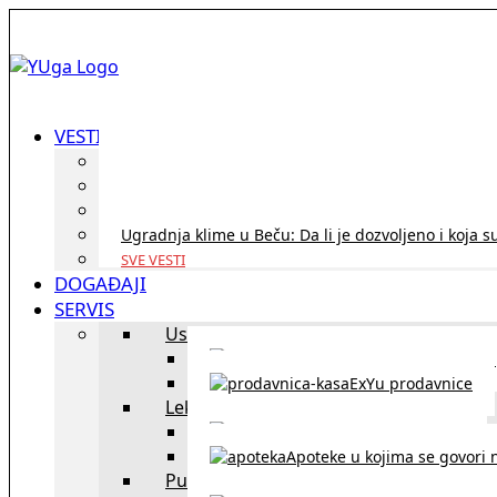
VESTI
ID Austria turneja 2026: Rešite sve bez termina i p
Koridor penzija u Austriji – da li se isplati i ko je 
Zdravstvena zaštita u Austriji za turiste iz Srbije:
Ugradnja klime u Beču: Da li je dozvoljeno i koja s
SVE VESTI
DOGAĐAJI
SERVIS
Uslužni objekti
exYU uslužni objekti u Beču
ExYu prodavnice
Lekari
exYU lekari u Beču
Apoteke u kojima se govori n
Putovanja