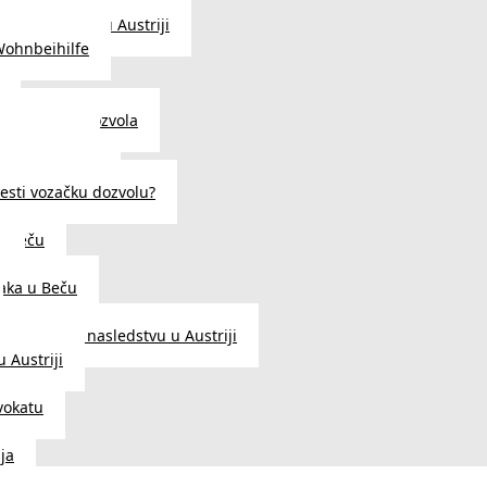
traženje posla u Austriji
Wohnbeihilfe
enje viza i dozvola
 u Austriji
državljanstva?
esti vozačku dozvolu?
u Beču
i
aka u Beču
Zakon o nasledstvu u Austriji
 Austriji
vokatu
ja