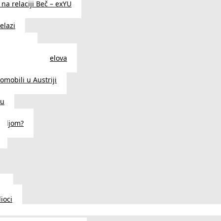
na relaciji Beč – exYU
elazi
i u Beču
i i prodavnice delova
a u Austriji
tomobili u Austriji
ču
deljom?
u
ioci