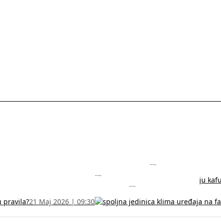
rodužite sertifikat na vreme!
5 Jul 2026 | 14:38
može dobiti
28 Jun 2026 | 09:32
 Vodič za RFZO obrazac
7 Jun 2026 | 10:09
u pravila?
21 Maj 2026 | 09:30