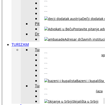
Sklapanje br
Razvod braka u Austriji
Dečji dodatak u
Pitajte advokata
Postavite pitanje ad
Državne institucije
Adresar državnih instituci
TURIZAM
Turizam u Austriji
Mapa
Turizam u Beču
Gradski prevoz u Beču
Inzbruk – grad italijansk
Obavezna zimska o
Bazeni i kupališta
Turizam u regionu
Spisak graničnih prelaza
Putarine u regionu
Skijališta u Srbiji