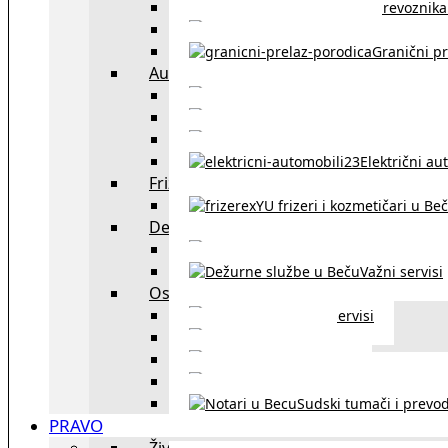
Spisak prevoznika 
Taksi službe u Beču
Granični pr
Auto
exYU automehaničar
Auto kuće, placev
Kupovina aut
Električni au
Frizeri i kozmetičari
exYU frizeri i kozmetičari u Be
Dežurne službe u Beču
Gde kupovati ne
Važni servisi
Ostalo
Ostali servisi
Kultura
exYU sport
exYU advokati u Beč
Sudski tumači i prevod
PRAVO
Život i rad u Austriji