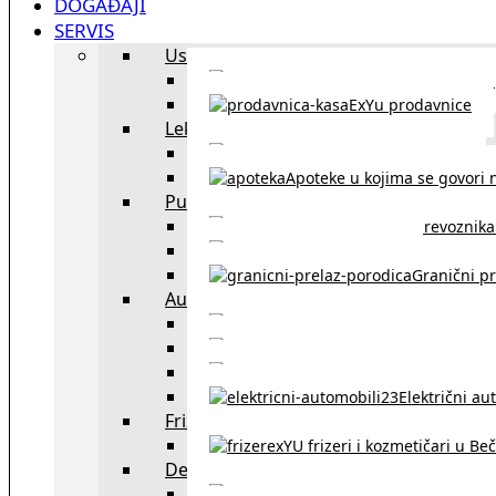
DOGAĐAJI
SERVIS
Uslužni objekti
exYU uslužni objekti u Beču
ExYu prodavnice
Lekari
exYU lekari u Beču
Apoteke u kojima se govori n
Putovanja
Spisak prevoznika 
Taksi službe u Beču
Granični pr
Auto
exYU automehaničar
Auto kuće, placev
Kupovina aut
Električni au
Frizeri i kozmetičari
exYU frizeri i kozmetičari u Be
Dežurne službe u Beču
Gde kupovati ne