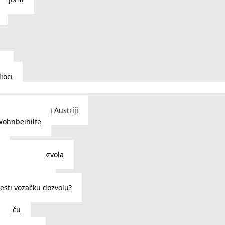
u
ioci
traženje posla u Austriji
Wohnbeihilfe
enje viza i dozvola
 u Austriji
državljanstva?
esti vozačku dozvolu?
u Beču
i