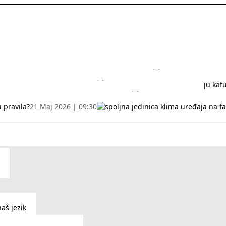
rodužite sertifikat na vreme!
5 Jul 2026 | 14:38
može dobiti
28 Jun 2026 | 09:32
 Vodič za RFZO obrazac
7 Jun 2026 | 10:09
u pravila?
21 Maj 2026 | 09:30
aš jezik