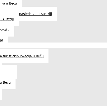
aka u Beču
Zakon o nasledstvu u Austriji
 Austriji
vokatu
ja
 turističkih lokacija u Beču
og šarma
prema
 u Beču