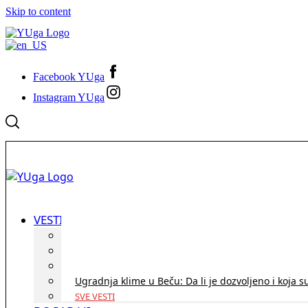
Skip to content
Facebook YUga
Instagram YUga
VESTI
ID Austria turneja 2026: Rešite sve bez termina i p
Koridor penzija u Austriji – da li se isplati i ko je 
Zdravstvena zaštita u Austriji za turiste iz Srbije:
Ugradnja klime u Beču: Da li je dozvoljeno i koja s
SVE VESTI