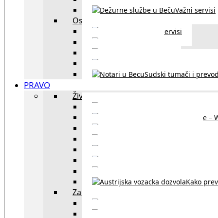
Važni servisi
Ostalo
Ostali servisi
Kultura
exYU sport
exYU advokati u Beč
Sudski tumači i prevod
PRAVO
Život i rad u Austriji
Sajtovi za 
Pomoć za stanovanje – 
Boravišne vize
Boravišne dozvole
Produž
Penziono osiguranje
Kako do austrijskog 
Kako prev
Zakon i pravo u Beču
exYU advokati 
Sudski tumači i prevodioc