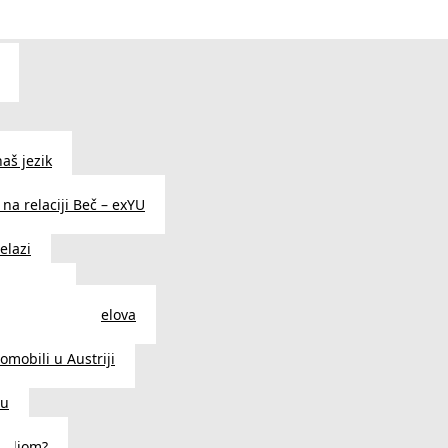
aš jezik
na relaciji Beč – exYU
elazi
i u Beču
i i prodavnice delova
a u Austriji
tomobili u Austriji
ču
deljom?