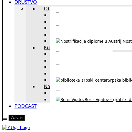
DRUŠTVO
Obrazovanje
Kursevi nemačkog
Portal za u
Studiranje u Beču
Škol
Nostr
Kultura
Likovi i dela
Zapisi iz rasejanj
Zapisi iz zavičaja
Verske zaje
Srpska bibl
Naši u Beču
Jezička škol
Boris Vijatov – grafički 
PODCAST
Zatvori