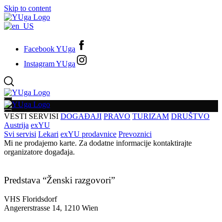
Skip to content
Facebook YUga
Instagram YUga
VESTI
SERVISI
DOGAĐAJI
PRAVO
TURIZAM
DRUŠTVO
Austrija
exYU
Svi servisi
Lekari
exYU prodavnice
Prevoznici
Mi ne prodajemo karte. Za dodatne informacije kontaktirajte
organizatore događaja.
Predstava “Ženski razgovori”
VHS Floridsdorf
Angererstrasse 14, 1210 Wien