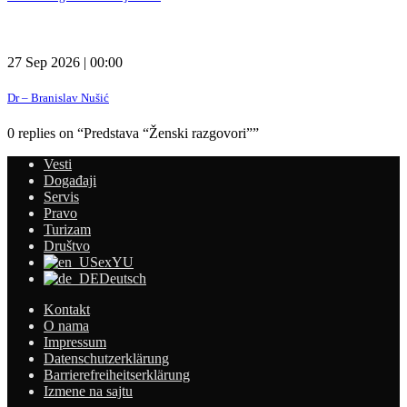
27 Sep 2026 | 00:00
Dr – Branislav Nušić
0 replies on “Predstava “Ženski razgovori””
Vesti
Događaji
Servis
Pravo
Turizam
Društvo
exYU
Deutsch
Kontakt
O nama
Impressum
Datenschutzerklärung
Barrierefreiheitserklärung
Izmene na sajtu