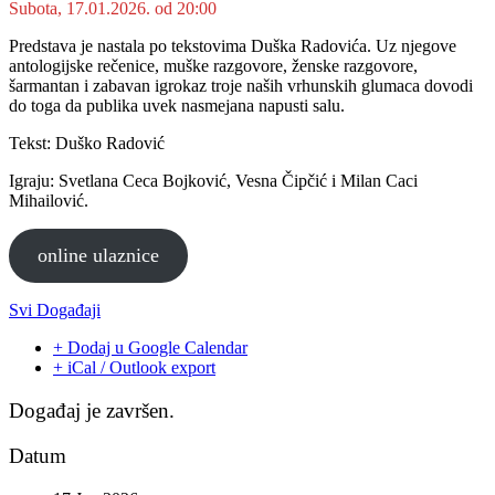
Subota, 17.01.2026. od 20:00
Predstava je nastala po tekstovima Duška Radovića. Uz njegove
antologijske rečenice, muške razgovore, ženske razgovore,
šarmantan i zabavan igrokaz troje naših vrhunskih glumaca dovodi
do toga da publika uvek nasmejana napusti salu.
Tekst: Duško Radović
Igraju: Svetlana Ceca Bojković, Vesna Čipčić i Milan Caci
Mihailović.
online ulaznice
Svi Događaji
+ Dodaj u Google Calendar
+ iCal / Outlook export
Događaj je završen.
Datum