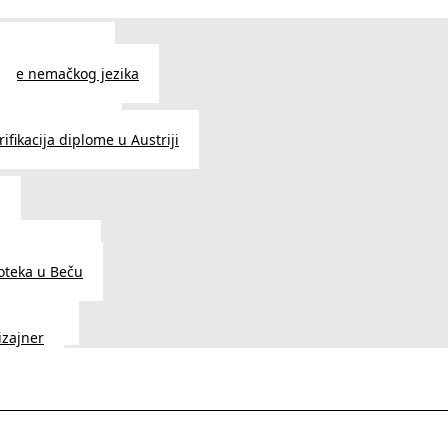
 jezika u Beču
čenje nemačkog jezika
e srpskog jezika
ifikacija diplome u Austriji
a
dnice u Beču
ioteka u Beču
a Vedunia
dizajner