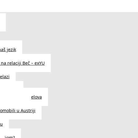
aš jezik
na relaciji Beč – exYU
elazi
i u Beču
i i prodavnice delova
a u Austriji
tomobili u Austriji
ču
deljom?