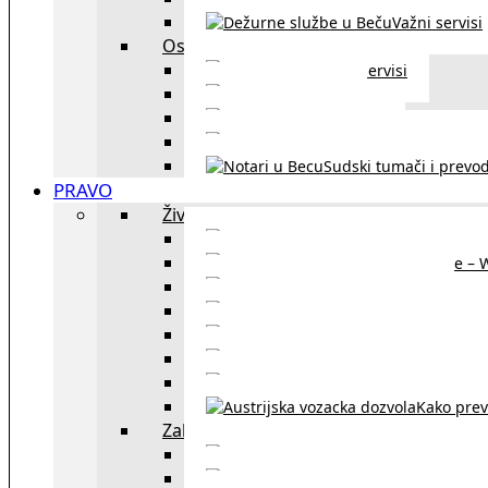
Važni servisi
Ostalo
Ostali servisi
Kultura
exYU sport
exYU advokati u Beč
Sudski tumači i prevod
PRAVO
Život i rad u Austriji
Sajtovi za 
Pomoć za stanovanje – 
Boravišne vize
Boravišne dozvole
Produž
Penziono osiguranje
Kako do austrijskog 
Kako prev
Zakon i pravo u Beču
exYU advokati 
Sudski tumači i prevodioc