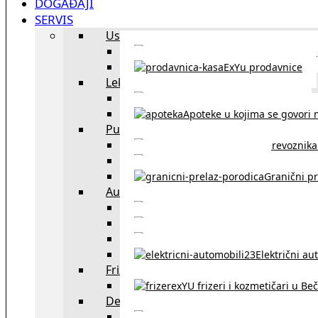
DOGAĐAJI
SERVIS
Uslužni objekti
exYU uslužni objekti u Beču
ExYu prodavnice
Lekari
exYU lekari u Beču
Apoteke u kojima se govori n
Putovanja
Spisak prevoznika 
Taksi službe u Beču
Granični pr
Auto
exYU automehaničar
Auto kuće, placev
Kupovina aut
Električni au
Frizeri i kozmetičari
exYU frizeri i kozmetičari u Be
Dežurne službe u Beču
Gde kupovati ne