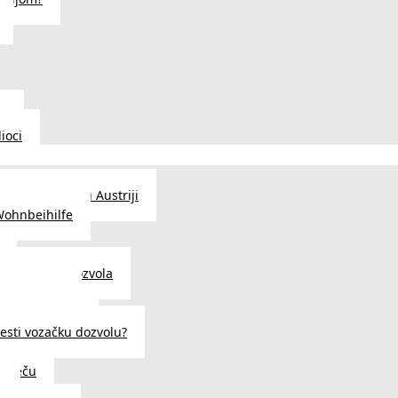
u
ioci
traženje posla u Austriji
Wohnbeihilfe
enje viza i dozvola
 u Austriji
državljanstva?
esti vozačku dozvolu?
u Beču
i