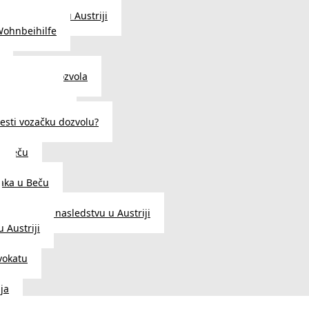
traženje posla u Austriji
Wohnbeihilfe
enje viza i dozvola
 u Austriji
državljanstva?
esti vozačku dozvolu?
u Beču
i
aka u Beču
Zakon o nasledstvu u Austriji
 Austriji
vokatu
ja