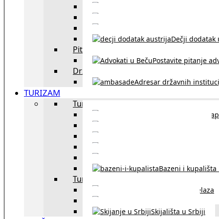
Sklapanje br
Razvod braka u Austriji
Dečji dodatak u
Pitajte advokata
Postavite pitanje ad
Državne institucije
Adresar državnih instituci
TURIZAM
Turizam u Austriji
Mapa
Turizam u Beču
Gradski prevoz u Beču
Inzbruk – grad italijansk
Obavezna zimska o
Bazeni i kupališta
Turizam u regionu
Spisak graničnih prelaza
Putarine u regionu
Skijališta u Srbiji