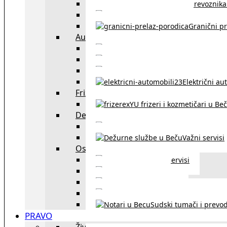
Spisak prevoznika 
Taksi službe u Beču
Granični pr
Auto
exYU automehaničar
Auto kuće, placev
Kupovina aut
Električni au
Frizeri i kozmetičari
exYU frizeri i kozmetičari u Be
Dežurne službe u Beču
Gde kupovati ne
Važni servisi
Ostalo
Ostali servisi
Kultura
exYU sport
exYU advokati u Beč
Sudski tumači i prevod
PRAVO
Život i rad u Austriji