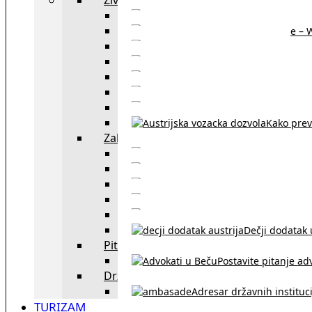
Sajtovi za 
Pomoć za stanovanje – 
Boravišne vize
Boravišne dozvole
Produž
Penziono osiguranje
Kako do austrijskog 
Kako prev
Zakon i pravo u Beču
exYU advokati 
Sudski tumači i prevodioc
Sklapanje br
Razvod braka u Austriji
Dečji dodatak u
Pitajte advokata
Postavite pitanje ad
Državne institucije
Adresar državnih instituci
TURIZAM