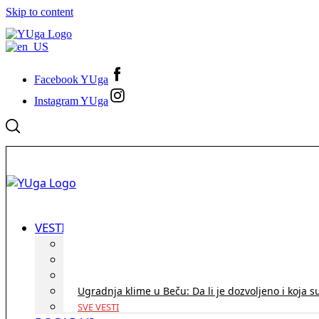
Skip to content
Facebook YUga
Instagram YUga
VESTI
ID Austria turneja 2026: Rešite sve bez termina i p
Koridor penzija u Austriji – da li se isplati i ko je 
Zdravstvena zaštita u Austriji za turiste iz Srbije:
Ugradnja klime u Beču: Da li je dozvoljeno i koja s
SVE VESTI