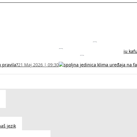
rodužite sertifikat na vreme!
5 Jul 2026 | 14:38
može dobiti
28 Jun 2026 | 09:32
 Vodič za RFZO obrazac
7 Jun 2026 | 10:09
u pravila?
21 Maj 2026 | 09:30
aš jezik