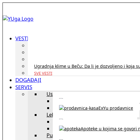
VESTI
ID Austria turneja 2026: Rešite sve bez termina i p
Koridor penzija u Austriji – da li se isplati i ko je 
Zdravstvena zaštita u Austriji za turiste iz Srbije:
Ugradnja klime u Beču: Da li je dozvoljeno i koja s
SVE VESTI
DOGAĐAJI
SERVIS
Uslužni objekti
exYU uslužni objekti u Beču
ExYu prodavnice
Lekari
exYU lekari u Beču
Apoteke u kojima se govori n
Putovanja