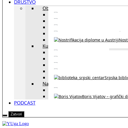
DRUŠTVO
Obrazovanje
Kursevi nemačkog
Portal za u
Studiranje u Beču
Škol
Nostr
Kultura
Likovi i dela
Zapisi iz rasejanj
Zapisi iz zavičaja
Verske zaje
Srpska bibl
Naši u Beču
Jezička škol
Boris Vijatov – grafički 
PODCAST
Zatvori