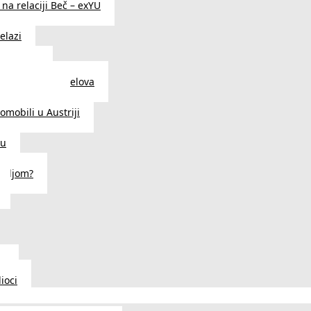
na relaciji Beč – exYU
elazi
i u Beču
i i prodavnice delova
a u Austriji
tomobili u Austriji
ču
deljom?
u
ioci