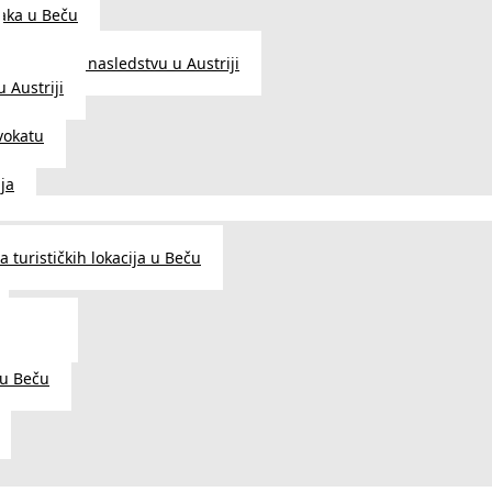
aka u Beču
Zakon o nasledstvu u Austriji
 Austriji
vokatu
ja
 turističkih lokacija u Beču
og šarma
prema
 u Beču