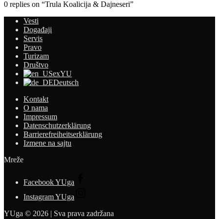
0 replies on “Trula Koalicija & Dajneseri”
Vesti
Događaji
Servis
Pravo
Turizam
Društvo
exYU
Deutsch
Kontakt
O nama
Impressum
Datenschutzerklärung
Barrierefreiheitserklärung
Izmene na sajtu
Mreže
Facebook YUga
Instagram YUga
YUga © 2026 | Sva prava zadržana