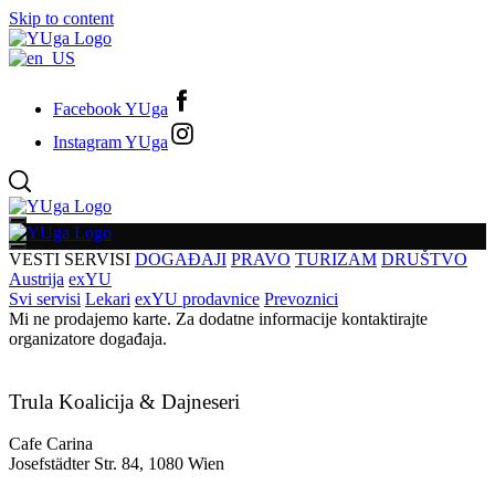
Skip to content
Facebook YUga
Instagram YUga
VESTI
SERVISI
DOGAĐAJI
PRAVO
TURIZAM
DRUŠTVO
Austrija
exYU
Svi servisi
Lekari
exYU prodavnice
Prevoznici
Mi ne prodajemo karte. Za dodatne informacije kontaktirajte
organizatore događaja.
Trula Koalicija & Dajneseri
Cafe Carina
Josefstädter Str. 84, 1080 Wien