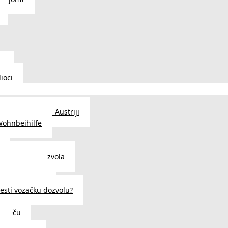
u
ioci
traženje posla u Austriji
Wohnbeihilfe
enje viza i dozvola
 u Austriji
državljanstva?
esti vozačku dozvolu?
u Beču
i