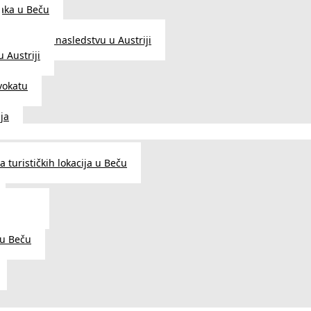
aka u Beču
Zakon o nasledstvu u Austriji
 Austriji
vokatu
ja
 turističkih lokacija u Beču
og šarma
prema
 u Beču