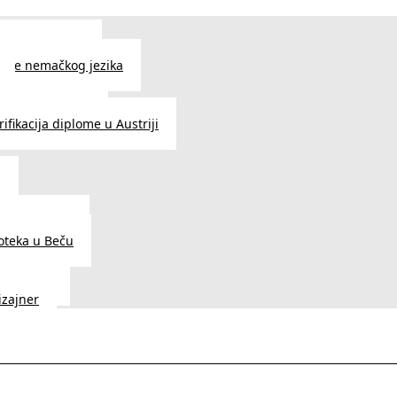
 jezika u Beču
čenje nemačkog jezika
e srpskog jezika
ifikacija diplome u Austriji
a
dnice u Beču
ioteka u Beču
a Vedunia
dizajner