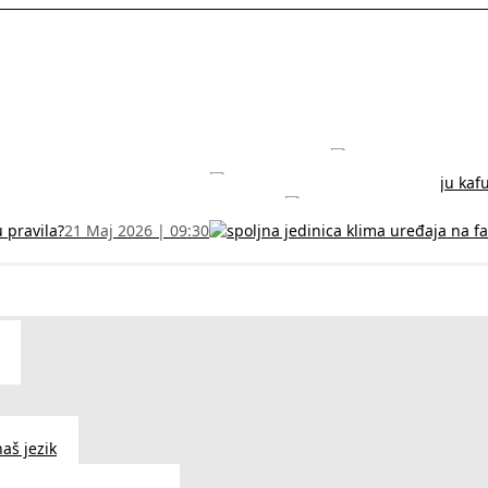
rodužite sertifikat na vreme!
5 Jul 2026 | 14:38
može dobiti
28 Jun 2026 | 09:32
 Vodič za RFZO obrazac
7 Jun 2026 | 10:09
u pravila?
21 Maj 2026 | 09:30
aš jezik