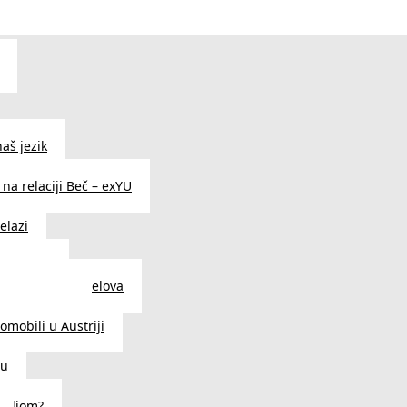
aš jezik
na relaciji Beč – exYU
elazi
i u Beču
i i prodavnice delova
a u Austriji
tomobili u Austriji
ču
deljom?