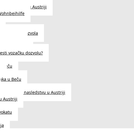
traženje posla u Austriji
Wohnbeihilfe
enje viza i dozvola
 u Austriji
državljanstva?
esti vozačku dozvolu?
u Beču
i
aka u Beču
Zakon o nasledstvu u Austriji
 Austriji
vokatu
ja