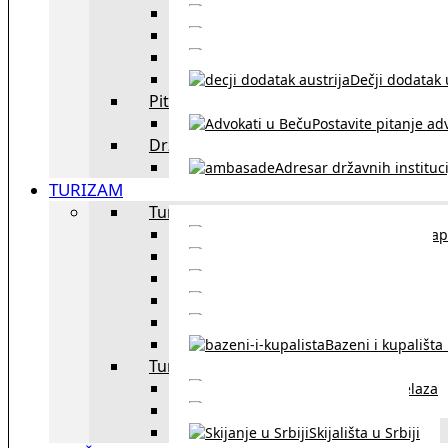
Sklapanje br
Razvod braka u Austriji
Dečji dodatak u
Pitajte advokata
Postavite pitanje ad
Državne institucije
Adresar državnih instituci
TURIZAM
Turizam u Austriji
Mapa
Turizam u Beču
Gradski prevoz u Beču
Inzbruk – grad italijansk
Obavezna zimska o
Bazeni i kupališta
Turizam u regionu
Spisak graničnih prelaza
Putarine u regionu
Skijališta u Srbiji