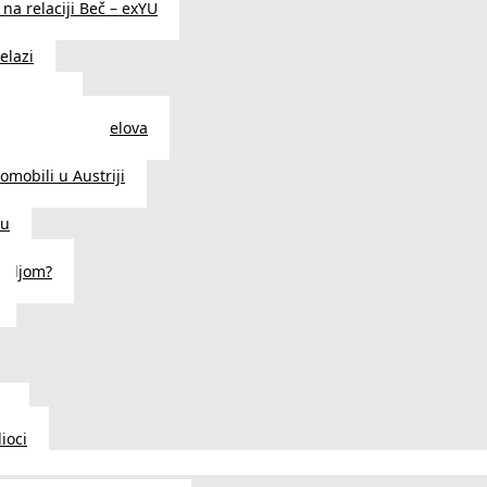
na relaciji Beč – exYU
elazi
i u Beču
i i prodavnice delova
a u Austriji
tomobili u Austriji
ču
deljom?
u
ioci