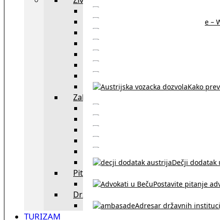
Sajtovi za 
Pomoć za stanovanje – 
Boravišne vize
Boravišne dozvole
Produž
Penziono osiguranje
Kako do austrijskog 
Kako prev
Zakon i pravo u Beču
exYU advokati 
Sudski tumači i prevodioc
Sklapanje br
Razvod braka u Austriji
Dečji dodatak u
Pitajte advokata
Postavite pitanje ad
Državne institucije
Adresar državnih instituci
TURIZAM