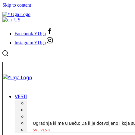
Skip to content
Facebook YUga
Instagram YUga
VESTI
ID Austria turneja 2026: Rešite sve bez termina i p
Koridor penzija u Austriji – da li se isplati i ko je 
Zdravstvena zaštita u Austriji za turiste iz Srbije:
Ugradnja klime u Beču: Da li je dozvoljeno i koja s
SVE VESTI