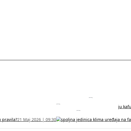
rodužite sertifikat na vreme!
5 Jul 2026 | 14:38
može dobiti
28 Jun 2026 | 09:32
 Vodič za RFZO obrazac
7 Jun 2026 | 10:09
u pravila?
21 Maj 2026 | 09:30