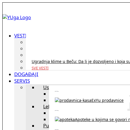
VESTI
ID Austria turneja 2026: Rešite sve bez termina i p
Koridor penzija u Austriji – da li se isplati i ko je 
Zdravstvena zaštita u Austriji za turiste iz Srbije:
Ugradnja klime u Beču: Da li je dozvoljeno i koja s
SVE VESTI
DOGAĐAJI
SERVIS
Uslužni objekti
exYU uslužni objekti u Beču
ExYu prodavnice
Lekari
exYU lekari u Beču
Apoteke u kojima se govori n
Putovanja