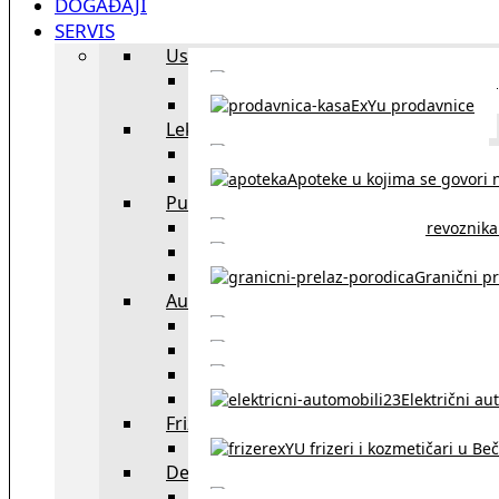
DOGAĐAJI
SERVIS
Uslužni objekti
exYU uslužni objekti u Beču
ExYu prodavnice
Lekari
exYU lekari u Beču
Apoteke u kojima se govori n
Putovanja
Spisak prevoznika 
Taksi službe u Beču
Granični pr
Auto
exYU automehaničar
Auto kuće, placev
Kupovina aut
Električni au
Frizeri i kozmetičari
exYU frizeri i kozmetičari u Be
Dežurne službe u Beču
Gde kupovati ne