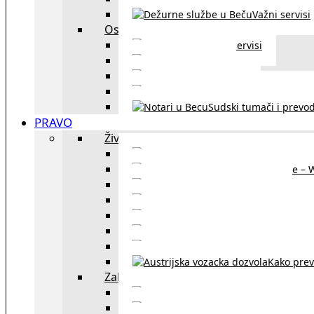
Važni servisi
Ostalo
Ostali servisi
Kultura
exYU sport
exYU advokati u Beč
Sudski tumači i prevod
PRAVO
Život i rad u Austriji
Sajtovi za 
Pomoć za stanovanje – 
Boravišne vize
Boravišne dozvole
Produž
Penziono osiguranje
Kako do austrijskog 
Kako prev
Zakon i pravo u Beču
exYU advokati 
Sudski tumači i prevodioc