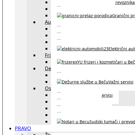
Spisak prevoznika 
Taksi službe u Beču
Granični pr
Auto
exYU automehaničar
Auto kuće, placev
Kupovina aut
Električni au
Frizeri i kozmetičari
exYU frizeri i kozmetičari u Be
Dežurne službe u Beču
Gde kupovati ne
Važni servisi
Ostalo
Ostali servisi
Kultura
exYU sport
exYU advokati u Beč
Sudski tumači i prevod
PRAVO
Život i rad u Austriji