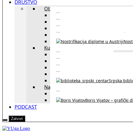
DRUŠTVO
Obrazovanje
Kursevi nemačkog
Portal za u
Studiranje u Beču
Škol
Nostr
Kultura
Likovi i dela
Zapisi iz rasejanj
Zapisi iz zavičaja
Verske zaje
Srpska bibl
Naši u Beču
Jezička škol
Boris Vijatov – grafički 
PODCAST
Zatvori