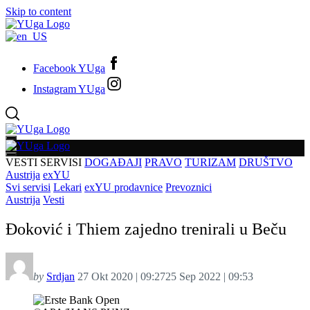
Skip to content
Facebook YUga
Instagram YUga
VESTI
SERVISI
DOGAĐAJI
PRAVO
TURIZAM
DRUŠTVO
Austrija
exYU
Svi servisi
Lekari
exYU prodavnice
Prevoznici
Austrija
Vesti
Đoković i Thiem zajedno trenirali u Beču
by
Srdjan
27 Okt 2020 | 09:27
25 Sep 2022 | 09:53