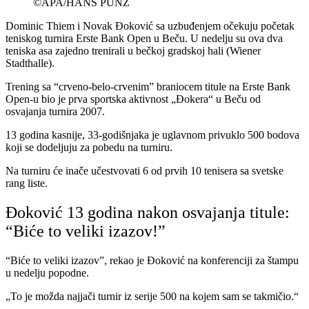
©APA/HANS PUNZ
Dominic Thiem i Novak Đoković sa uzbuđenjem očekuju početak
teniskog turnira Erste Bank Open u Beču. U nedelju su ova dva
teniska asa zajedno trenirali u bečkoj gradskoj hali (Wiener
Stadthalle).
Trening sa “crveno-belo-crvenim” braniocem titule na Erste Bank
Open-u bio je prva sportska aktivnost „Đokera“ u Beču od
osvajanja turnira 2007.
13 godina kasnije, 33-godišnjaka je uglavnom privuklo 500 bodova
koji se dodeljuju za pobedu na turniru.
Na turniru će inače učestvovati 6 od prvih 10 tenisera sa svetske
rang liste.
Đoković 13 godina nakon osvajanja titule:
“Biće to veliki izazov!”
“Biće to veliki izazov”, rekao je Đoković na konferenciji za štampu
u nedelju popodne.
„To je možda najjači turnir iz serije 500 na kojem sam se takmičio.“