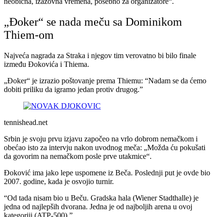
neobična, izazovna vremena, posebno za organizatore“.
„Đoker“ se nada meču sa Dominikom
Thiem-om
Najveća nagrada za Straka i njegov tim verovatno bi bilo finale
između Đokovića i Thiema.
„Đoker“ je izrazio poštovanje prema Thiemu: “Nadam se da ćemo
dobiti priliku da igramo jedan protiv drugog.”
tennishead.net
Srbin je svoju prvu izjavu započeo na vrlo dobrom nemačkom i
obećao isto za intervju nakon uvodnog meča: „Možda ću pokušati
da govorim na nemačkom posle prve utakmice“.
Đoković ima jako lepe uspomene iz Beča. Poslednji put je ovde bio
2007. godine, kada je osvojio turnir.
“Od tada nisam bio u Beču. Gradska hala (Wiener Stadthalle) je
jedna od najlepših dvorana. Jedna je od najboljih arena u ovoj
kategoriji (ATP-500).”