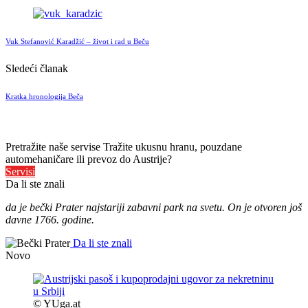
Vuk Stefanović Karadžić – život i rad u Beču
Sledeći članak
Kratka hronologija Beča
Pretražite naše servise
Tražite ukusnu hranu, pouzdane
automehaničare ili prevoz do Austrije?
Servisi
Da li ste znali
da je bečki Prater najstariji zabavni park na svetu. On je otvoren još
davne 1766. godine.
Da li ste znali
Novo
© YUga.at