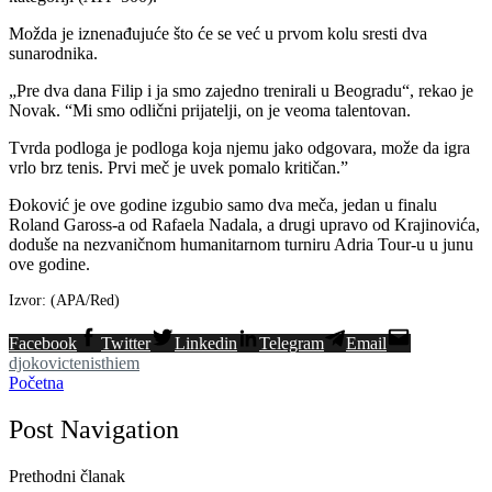
Možda je iznenađujuće što će se već u prvom kolu sresti dva
sunarodnika.
„Pre dva dana Filip i ja smo zajedno trenirali u Beogradu“, rekao je
Novak. “Mi smo odlični prijatelji, on je veoma talentovan.
Tvrda podloga je podloga koja njemu jako odgovara, može da igra
vrlo brz tenis. Prvi meč je uvek pomalo kritičan.”
Đoković je ove godine izgubio samo dva meča, jedan u finalu
Roland Gaross-a od Rafaela Nadala, a drugi upravo od Krajinovića,
doduše na nezvaničnom humanitarnom turniru Adria Tour-u u junu
ove godine.
Izvor: (APA/Red)
Facebook
Twitter
Linkedin
Telegram
Email
djokovic
tenis
thiem
Početna
Post Navigation
Prethodni članak