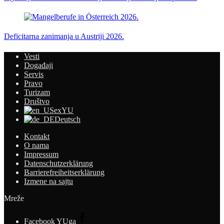
Deficitarna zanimanja u Austriji 2026.
Vesti
Događaji
Servis
Pravo
Turizam
Društvo
exYU
Deutsch
Kontakt
O nama
Impressum
Datenschutzerklärung
Barrierefreiheitserklärung
Izmene na sajtu
Mreže
Facebook YUga