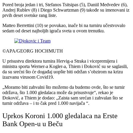
Pored broja jedan i tri, Stefanos Tsitsipas (5), Daniil Medvedev (6),
Andrej Rublev (8) i Diego Schwartzman (9) takođe su imenovani iz
prvih deset svetske rang liste.
Matteo Berrettini (10) se povukao, inače bi na turniru učestvovalo
sedam od deset najboljih igrača sveta u ovom trenutku.
©APA/GEORG HOCHMUTH
U prisustvu direktora turnira Hervig-a Straka i vicepremijera i
ministra sporta Werner-a Kogler-a, Thiem i Đoković su se saglasili,
da su srećni što će događaj uopšte biti održan s’obzirom na krizu
izazvanu virusom Covid19.
„Moramo biti zahvalni što možemo da budemo ovde, što se turnir
održava, što 1.000 gledalaca može da prisustvuje“, rekao je
Đoković, a Thiem je dodao: „Zaista sam srećan i zahvalan što se
turnir održava – i to čak pred 1.000 navijača “.
Uprkos Koroni 1.000 gledalaca na Erste
Bank Open-u u Beču