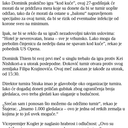
Iako Dominik praktično igra “kod kuće”, ovaj 27-godišnjak će
morati da se pridržava mera koje su donete da bi se turnir uopšte
održao, tako da će morati da ostane u „balonu“ napravljenom
specijalno za ovaj turnir, da bi se rizik od eventualne infekcije od
korone sveo na minimum.
Ipak, ne bi se reklo da su igrači nezadovoljni takvim uslovima:
“Hotel je neverovatan, hrana – sve je vrhunsko. Lako mogu da
prebolim činjenicu da nedelju dana ne spavam kod kuće”, rekao je
pobednik US Opena.
Dominik Thiem bi svoj prvi meč u singlu trebalo da igra protiv Kei
Nishikori-a u utorak poslepodne. Đoković turnir otvara protiv svog
zemljaka Filipa Krajinovića. Ovaj meč zakazan je takođe za utorak,
od 15:30.
Direktor turnira Straka imao je glavobolje oko organizacije turnira.
Iako će događaj doneti priličan gubitak zbog ograničenja broja
gledalaca, ovo treba gledati kao ulaganje u budućnost.
„Srećan sam i ponosan što možemo da održimo turnir“, rekao je
Štajerac. „Imamo 1.000 gledalaca – ovo je jedna od retkih zemalja u
kojima je to još uvek moguće.“
Vicepremijer Kogler je naglasio hrabrost i odlučnost: „Ovo su