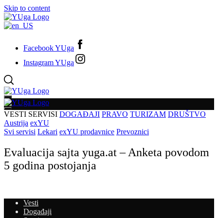
Skip to content
Facebook YUga
Instagram YUga
VESTI
SERVISI
DOGAĐAJI
PRAVO
TURIZAM
DRUŠTVO
Austrija
exYU
Svi servisi
Lekari
exYU prodavnice
Prevoznici
Evaluacija sajta yuga.at – Anketa povodom
5 godina postojanja
Vesti
Događaji