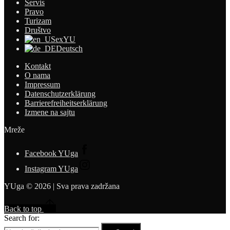
Servis
Pravo
Turizam
Društvo
exYU
Deutsch
Kontakt
O nama
Impressum
Datenschutzerklärung
Barrierefreiheitserklärung
Izmene na sajtu
Mreže
Facebook YUga
Instagram YUga
YUga © 2026 | Sva prava zadržana
Back to top
Search for: