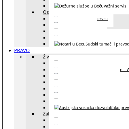
Važni servisi
Ostalo
Ostali servisi
Kultura
exYU sport
exYU advokati u Beč
Sudski tumači i prevod
PRAVO
Život i rad u Austriji
Sajtovi za 
Pomoć za stanovanje – 
Boravišne vize
Boravišne dozvole
Produž
Penziono osiguranje
Kako do austrijskog 
Kako prev
Zakon i pravo u Beču
exYU advokati 
Sudski tumači i prevodioc