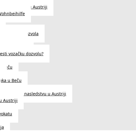
traženje posla u Austriji
Wohnbeihilfe
enje viza i dozvola
 u Austriji
državljanstva?
esti vozačku dozvolu?
u Beču
i
aka u Beču
Zakon o nasledstvu u Austriji
 Austriji
vokatu
ja