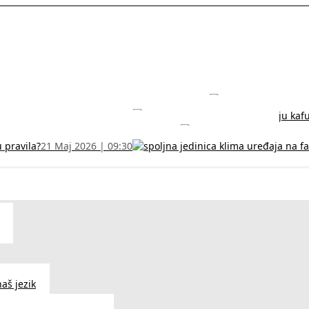
rodužite sertifikat na vreme!
5 Jul 2026 | 14:38
može dobiti
28 Jun 2026 | 09:32
 Vodič za RFZO obrazac
7 Jun 2026 | 10:09
u pravila?
21 Maj 2026 | 09:30
aš jezik