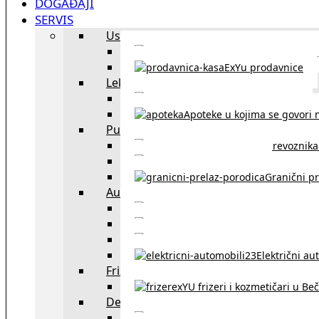
DOGAĐAJI
SERVIS
Uslužni objekti
exYU uslužni objekti u Beču
ExYu prodavnice
Lekari
exYU lekari u Beču
Apoteke u kojima se govori n
Putovanja
Spisak prevoznika 
Taksi službe u Beču
Granični pr
Auto
exYU automehaničar
Auto kuće, placev
Kupovina aut
Električni au
Frizeri i kozmetičari
exYU frizeri i kozmetičari u Be
Dežurne službe u Beču
Gde kupovati ne