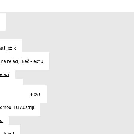
aš jezik
na relaciji Beč – exYU
elazi
i u Beču
i i prodavnice delova
a u Austriji
tomobili u Austriji
ču
deljom?