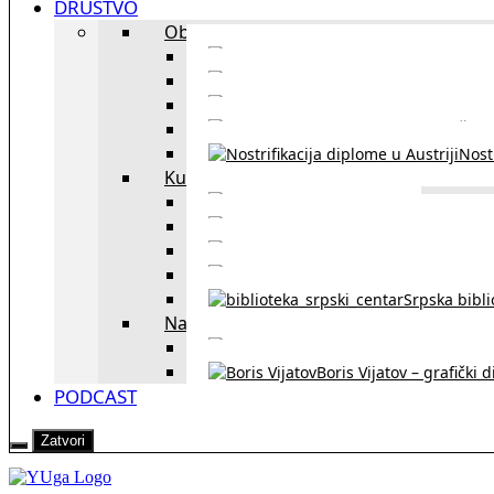
DRUŠTVO
Obrazovanje
Kursevi nemačkog
Portal za u
Studiranje u Beču
Škol
Nostr
Kultura
Likovi i dela
Zapisi iz rasejanj
Zapisi iz zavičaja
Verske zaje
Srpska bibl
Naši u Beču
Jezička škol
Boris Vijatov – grafički 
PODCAST
Zatvori