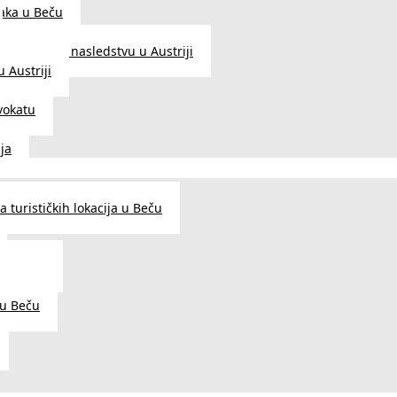
aka u Beču
Zakon o nasledstvu u Austriji
 Austriji
vokatu
ja
 turističkih lokacija u Beču
og šarma
prema
 u Beču