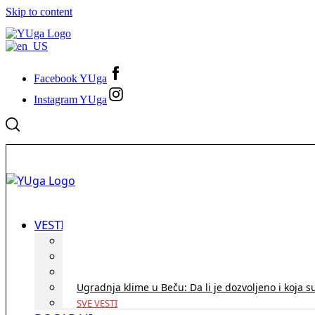
Skip to content
Facebook YUga
Instagram YUga
VESTI
ID Austria turneja 2026: Rešite sve bez termina i p
Koridor penzija u Austriji – da li se isplati i ko je 
Zdravstvena zaštita u Austriji za turiste iz Srbije:
Ugradnja klime u Beču: Da li je dozvoljeno i koja s
SVE VESTI