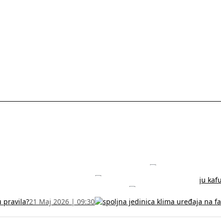
rodužite sertifikat na vreme!
5 Jul 2026 | 14:38
može dobiti
28 Jun 2026 | 09:32
 Vodič za RFZO obrazac
7 Jun 2026 | 10:09
u pravila?
21 Maj 2026 | 09:30