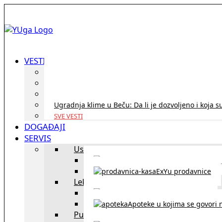
VESTI
ID Austria turneja 2026: Rešite sve bez termina i p
Koridor penzija u Austriji – da li se isplati i ko je 
Zdravstvena zaštita u Austriji za turiste iz Srbije:
Ugradnja klime u Beču: Da li je dozvoljeno i koja s
SVE VESTI
DOGAĐAJI
SERVIS
Uslužni objekti
exYU uslužni objekti u Beču
ExYu prodavnice
Lekari
exYU lekari u Beču
Apoteke u kojima se govori n
Putovanja