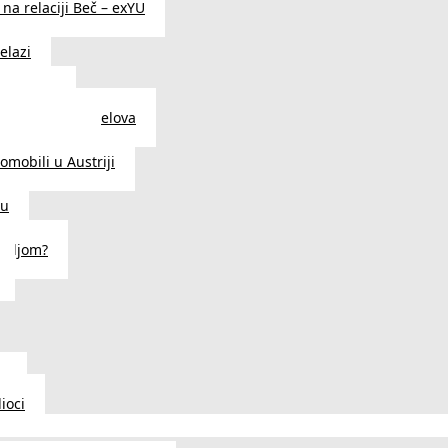
na relaciji Beč – exYU
elazi
i u Beču
i i prodavnice delova
a u Austriji
tomobili u Austriji
ču
deljom?
u
ioci