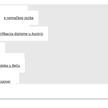
 jezika u Beču
čenje nemačkog jezika
e srpskog jezika
ifikacija diplome u Austriji
a
dnice u Beču
ioteka u Beču
a Vedunia
dizajner