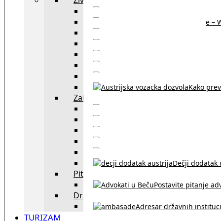
Sajtovi za 
Pomoć za stanovanje – 
Boravišne vize
Boravišne dozvole
Produž
Penziono osiguranje
Kako do austrijskog 
Kako prev
Zakon i pravo u Beču
exYU advokati 
Sudski tumači i prevodioc
Sklapanje br
Razvod braka u Austriji
Dečji dodatak u
Pitajte advokata
Postavite pitanje ad
Državne institucije
Adresar državnih instituci
TURIZAM