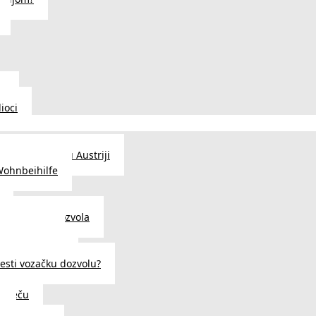
u
ioci
traženje posla u Austriji
Wohnbeihilfe
enje viza i dozvola
 u Austriji
državljanstva?
esti vozačku dozvolu?
u Beču
i