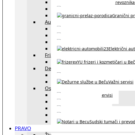
Spisak prevoznika 
Taksi službe u Beču
Granični pr
Auto
exYU automehaničar
Auto kuće, placev
Kupovina aut
Električni au
Frizeri i kozmetičari
exYU frizeri i kozmetičari u Be
Dežurne službe u Beču
Gde kupovati ne
Važni servisi
Ostalo
Ostali servisi
Kultura
exYU sport
exYU advokati u Beč
Sudski tumači i prevod
PRAVO
Život i rad u Austriji