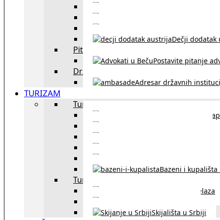
Sklapanje br
Razvod braka u Austriji
Dečji dodatak u
Pitajte advokata
Postavite pitanje ad
Državne institucije
Adresar državnih instituci
TURIZAM
Turizam u Austriji
Mapa
Turizam u Beču
Gradski prevoz u Beču
Inzbruk – grad italijansk
Obavezna zimska o
Bazeni i kupališta
Turizam u regionu
Spisak graničnih prelaza
Putarine u regionu
Skijališta u Srbiji