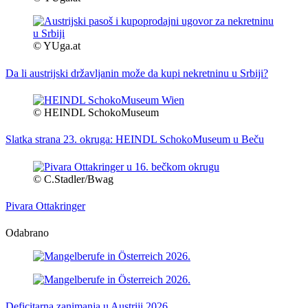
© YUga.at
Da li austrijski državljanin može da kupi nekretninu u Srbiji?
© HEINDL SchokoMuseum
Slatka strana 23. okruga: HEINDL SchokoMuseum u Beču
© C.Stadler/Bwag
Pivara Ottakringer
Odabrano
Deficitarna zanimanja u Austriji 2026.