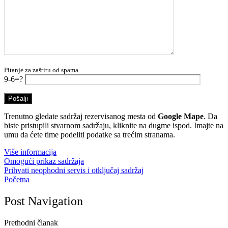
Pitanje za zaštitu od spama
9-6=?
Trenutno gledate sadržaj rezervisanog mesta od
Google Mape
. Da
biste pristupili stvarnom sadržaju, kliknite na dugme ispod. Imajte na
umu da ćete time podeliti podatke sa trećim stranama.
Više informacija
Omogući prikaz sadržaja
Prihvati neophodni servis i otključaj sadržaj
Početna
Post Navigation
Prethodni članak