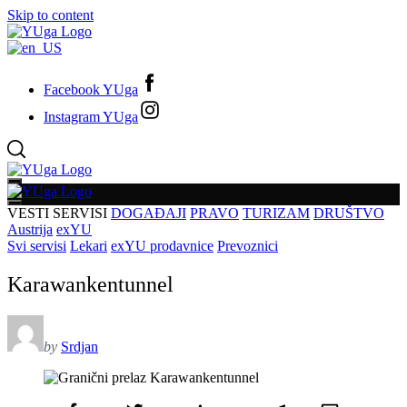
Skip to content
Facebook YUga
Instagram YUga
VESTI
SERVISI
DOGAĐAJI
PRAVO
TURIZAM
DRUŠTVO
Austrija
exYU
Svi servisi
Lekari
exYU prodavnice
Prevoznici
Karawankentunnel
by
Srdjan