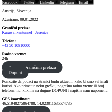
Facebook
Twitter
Linkedin
Telegram
Email
Austrija, Slovenija
Ažurirano: 09.01.2022
Granični prelaz:
Karawankentunnel - Jesenice
Telefon:
+43 50 10810000
Radno vreme:
24h
Pretraga graničnih prelaza
Dopuni
Pomozite da podaci na stranici budu aktuelni, kako bi smo svi imali
koristi. Ako primetite neku grešku, pogrešno radno vreme ili broj
telefona, itd. kliknite na dugme DOPUNI i napišite nam napomenu.
GPS koordinate:
46.51948275864788, 14.023011635574735