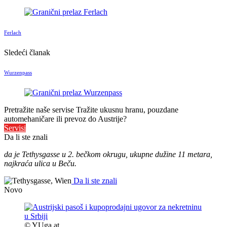
Ferlach
Sledeći članak
Wurzenpass
Pretražite naše servise
Tražite ukusnu hranu, pouzdane
automehaničare ili prevoz do Austrije?
Servisi
Da li ste znali
da je Tethysgasse u 2. bečkom okrugu, ukupne dužine 11 metara,
najkraća ulica u Beču.
Da li ste znali
Novo
© YUga.at