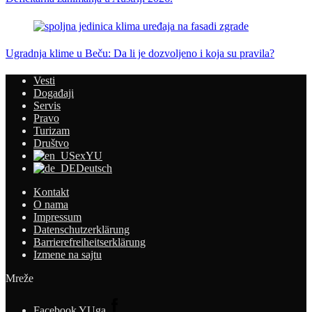
Ugradnja klime u Beču: Da li je dozvoljeno i koja su pravila?
Vesti
Događaji
Servis
Pravo
Turizam
Društvo
exYU
Deutsch
Kontakt
O nama
Impressum
Datenschutzerklärung
Barrierefreiheitserklärung
Izmene na sajtu
Mreže
Facebook YUga