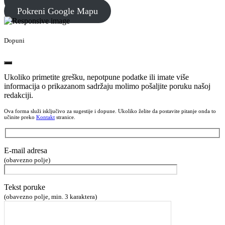
Kopiraj Koordinate
Pokreni Google Mapu
Dopuni
Ukoliko primetite grešku, nepotpune podatke ili imate više
informacija o prikazanom sadržaju molimo pošaljite poruku našoj
redakciji.
Ova forma služi isključivo za sugestije i dopune. Ukoliko želite da postavite pitanje onda to
učinite preko
Kontakt
stranice.
E-mail adresa
(obavezno polje)
Tekst poruke
(obavezno polje, min. 3 karaktera)