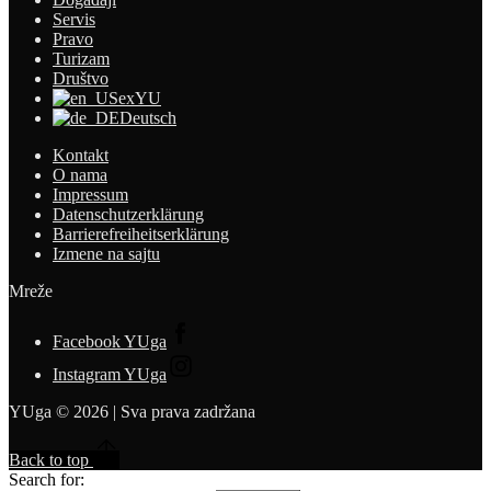
Servis
Pravo
Turizam
Društvo
exYU
Deutsch
Kontakt
O nama
Impressum
Datenschutzerklärung
Barrierefreiheitserklärung
Izmene na sajtu
Mreže
Facebook YUga
Instagram YUga
YUga © 2026 | Sva prava zadržana
Back to top
Search for: