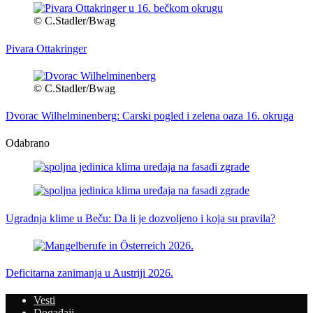
© C.Stadler/Bwag
Pivara Ottakringer
© C.Stadler/Bwag
Dvorac Wilhelminenberg: Carski pogled i zelena oaza 16. okruga
Odabrano
Ugradnja klime u Beču: Da li je dozvoljeno i koja su pravila?
Deficitarna zanimanja u Austriji 2026.
Vesti
Događaji