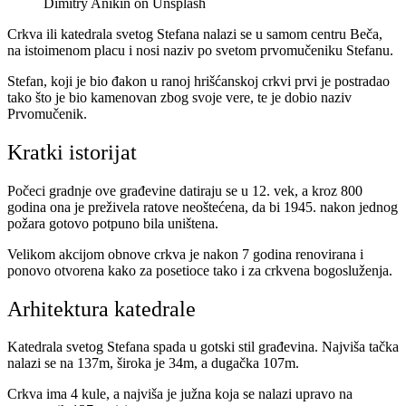
Dimitry Anikin on Unsplash
Crkva ili katedrala svetog Stefana nalazi se u samom centru Beča,
na istoimenom placu i nosi naziv po svetom prvomučeniku Stefanu.
Stefan, koji je bio đakon u ranoj hrišćanskoj crkvi prvi je postradao
tako što je bio kamenovan zbog svoje vere, te je dobio naziv
Prvomučenik.
Kratki istorijat
Počeci gradnje ove građevine datiraju se u 12. vek, a kroz 800
godina ona je preživela ratove neoštećena, da bi 1945. nakon jednog
požara gotovo potpuno bila uništena.
Velikom akcijom obnove crkva je nakon 7 godina renovirana i
ponovo otvorena kako za posetioce tako i za crkvena bogosluženja.
Arhitektura katedrale
Katedrala svetog Stefana spada u gotski stil građevina. Najviša tačka
nalazi se na 137m, široka je 34m, a dugačka 107m.
Crkva ima 4 kule, a najviša je južna koja se nalazi upravo na