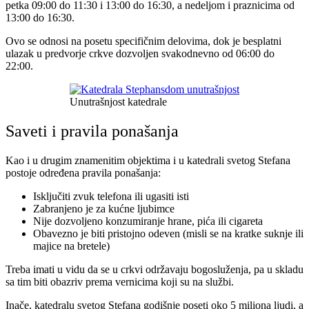
petka 09:00 do 11:30 i 13:00 do 16:30, a nedeljom i praznicima od
13:00 do 16:30.
Ovo se odnosi na posetu specifičnim delovima, dok je besplatni
ulazak u predvorje crkve dozvoljen svakodnevno od 06:00 do
22:00.
Unutrašnjost katedrale
Saveti i pravila ponašanja
Kao i u drugim znamenitim objektima i u katedrali svetog Stefana
postoje određena pravila ponašanja:
Isključiti zvuk telefona ili ugasiti isti
Zabranjeno je za kućne ljubimce
Nije dozvoljeno konzumiranje hrane, pića ili cigareta
Obavezno je biti pristojno odeven (misli se na kratke suknje ili
majice na bretele)
Treba imati u vidu da se u crkvi održavaju bogosluženja, pa u skladu
sa tim biti obazriv prema vernicima koji su na službi.
Inače, katedralu svetog Stefana godišnje poseti oko 5 miliona ljudi, a