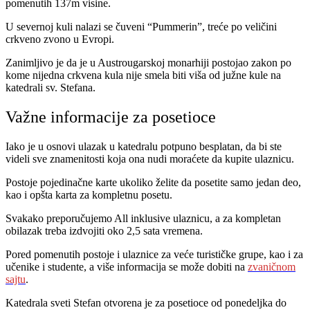
pomenutih 137m visine.
U severnoj kuli nalazi se čuveni “Pummerin”, treće po veličini
crkveno zvono u Evropi.
Zanimljivo je da je u Austrougarskoj monarhiji postojao zakon po
kome nijedna crkvena kula nije smela biti viša od južne kule na
katedrali sv. Stefana.
Važne informacije za posetioce
Iako je u osnovi ulazak u katedralu potpuno besplatan, da bi ste
videli sve znamenitosti koja ona nudi moraćete da kupite ulaznicu.
Postoje pojedinačne karte ukoliko želite da posetite samo jedan deo,
kao i opšta karta za kompletnu posetu.
Svakako preporučujemo All inklusive ulaznicu, a za kompletan
obilazak treba izdvojiti oko 2,5 sata vremena.
Pored pomenutih postoje i ulaznice za veće turističke grupe, kao i za
učenike i studente, a više informacija se može dobiti na
zvaničnom
sajtu
.
Katedrala sveti Stefan otvorena je za posetioce od ponedeljka do