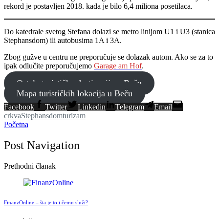
rekord je postavljen 2018. kada je bilo 6,4 miliona posetilaca.
Do katedrale svetog Stefana dolazi se metro linijom U1 i U3 (stanica
Stephansdom) ili autobusima 1A i 3A.
Zbog gužve u centru ne preporučuje se dolazak autom. Ako se za to
ipak odlučite preporučujemo
Garage am Hof
.
Ostale turističke destinacije u Beču
Mapa turističkih lokacija u Beču
Facebook
Twitter
Linkedin
Telegram
Email
crkva
Stephansdom
turizam
Početna
Post Navigation
Prethodni članak
FinanzOnline – šta je to i čemu služi?