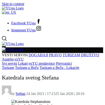
Skip to content
Facebook YUga
Instagram YUga
VESTI
SERVISI
DOGAĐAJI
PRAVO
TURIZAM
DRUŠTVO
Austrija
exYU
Svi servisi
Lekari
exYU prodavnice
Prevoznici
Turizam
Turizam u Beču
Turizam u Beču - Lokacije
Katedrala svetog Stefana
by
Srdjan
24 Jan 2021 | 17:15
25 Jan 2026 | 20:16