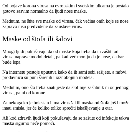
Od pojave korona virusa na evropskim i svetskim ulicama je postalo
gotovo sasvim normalno da ljudi nose maske.
Međutim, ne štite sve maske od virusa, čak većina onih koje se nose
zapravo nisu predviđene da zaustave virus.
Maske od štofa ili šalovi
Mnogi ljudi pokušavaju da od maske koja treba da ih zaštiti od
virusa naprave modni detalj, pa kad već moraju da je nose, da bar
bude lepa.
Na internetu postoje uputstva kako da ih sami sebi sašijete, a rafovi
prodavnica su puni šarenih i raznobojnih modela.
Međutim, ono što treba znati jeste da štof nije zaštitinik ni od jednog
virusa, pa ni od korone.
Za nekoga ko je bolestan i ima virus šal ili maska od štofa još i može
imati smisla, jer će koliko toliko sprečiti iskašljavanje u etar.
Ali kod zdravih ljudi koji pokušavaju da se zaštite od infekcije takva
maska sigurno neće pomoći.