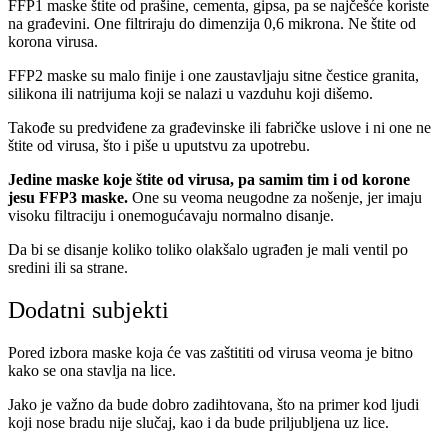
FFP1 maske štite od prašine, cementa, gipsa, pa se najčešće koriste
na građevini. One filtriraju do dimenzija 0,6 mikrona. Ne štite od
korona virusa.
FFP2 maske su malo finije i one zaustavljaju sitne čestice granita,
silikona ili natrijuma koji se nalazi u vazduhu koji dišemo.
Takođe su predviđene za građevinske ili fabričke uslove i ni one ne
štite od virusa, što i piše u uputstvu za upotrebu.
Jedine maske koje štite od virusa, pa samim tim i od korone
jesu FFP3 maske.
One su veoma neugodne za nošenje, jer imaju
visoku filtraciju i onemogućavaju normalno disanje.
Da bi se disanje koliko toliko olakšalo ugrađen je mali ventil po
sredini ili sa strane.
Dodatni subjekti
Pored izbora maske koja će vas zaštititi od virusa veoma je bitno
kako se ona stavlja na lice.
Jako je važno da bude dobro zadihtovana, što na primer kod ljudi
koji nose bradu nije slučaj, kao i da bude priljubljena uz lice.