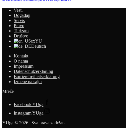
Vesti
Događaji
Servis
Pravo
Turizam
Društvo
exYU
Deutsch
Kontakt
O nama
Impressum
Datenschutzerklärung
Barrierefreiheitserklärung
Izmene na sajtu
Mreže
Facebook YUga
Instagram YUga
YUga © 2026 | Sva prava zadržana