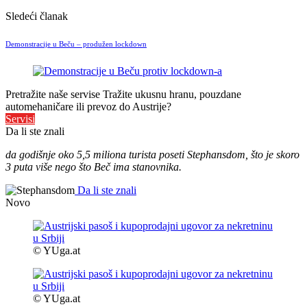
Sledeći članak
Demonstracije u Beču – produžen lockdown
Pretražite naše servise
Tražite ukusnu hranu, pouzdane
automehaničare ili prevoz do Austrije?
Servisi
Da li ste znali
da godišnje oko 5,5 miliona turista poseti Stephansdom, što je skoro
3 puta više nego što Beč ima stanovnika.
Da li ste znali
Novo
© YUga.at
© YUga.at