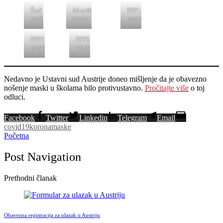
Štof
Hirurška
FFP1
maska
maska
maska
FFP2
FFP3
maska
maska
Nedavno je Ustavni sud Austrije doneo mišljenje da je obavezno
nošenje maski u školama bilo protivustavno.
Pročitajte više
o toj
odluci.
Facebook
Twitter
Linkedin
Telegram
Email
covid19
korona
maske
Početna
Post Navigation
Prethodni članak
Obavezna registracija za ulazak u Austriju