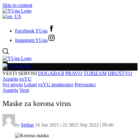
Skip to content
Facebook YUga
Instagram YUga
VESTI
SERVISI
DOGAĐAJI
PRAVO
TURIZAM
DRUŠTVO
Austrija
exYU
Svi servisi
Lekari
exYU prodavnice
Prevoznici
Austrija
Vesti
Maske za korona virus
by
Srdjan
16 Jan 2021 | 21:38
25 Sep 2022 | 09:46