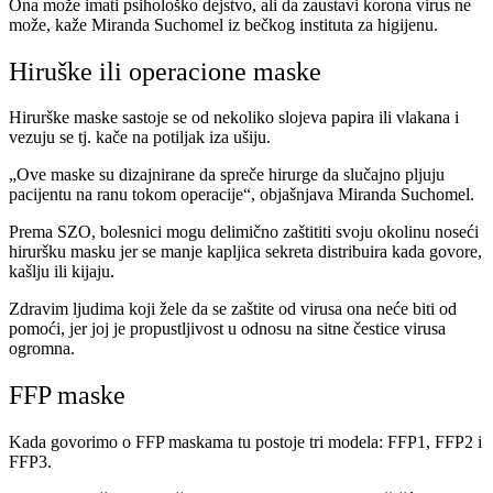
Ona može imati psihološko dejstvo, ali da zaustavi korona virus ne
može, kaže Miranda Suchomel iz bečkog instituta za higijenu.
Hiruške ili operacione maske
Hirurške maske sastoje se od nekoliko slojeva papira ili vlakana i
vezuju se tj. kače na potiljak iza ušiju.
„Ove maske su dizajnirane da spreče hirurge da slučajno pljuju
pacijentu na ranu tokom operacije“, objašnjava Miranda Suchomel.
Prema SZO, bolesnici mogu delimično zaštititi svoju okolinu noseći
hiruršku masku jer se manje kapljica sekreta distribuira kada govore,
kašlju ili kijaju.
Zdravim ljudima koji žele da se zaštite od virusa ona neće biti od
pomoći, jer joj je propustljivost u odnosu na sitne čestice virusa
ogromna.
FFP maske
Kada govorimo o FFP maskama tu postoje tri modela: FFP1, FFP2 i
FFP3.