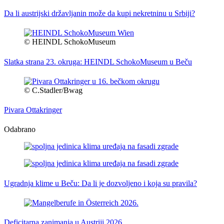
Da li austrijski državljanin može da kupi nekretninu u Srbiji?
© HEINDL SchokoMuseum
Slatka strana 23. okruga: HEINDL SchokoMuseum u Beču
© C.Stadler/Bwag
Pivara Ottakringer
Odabrano
Ugradnja klime u Beču: Da li je dozvoljeno i koja su pravila?
Deficitarna zanimanja u Austriji 2026.