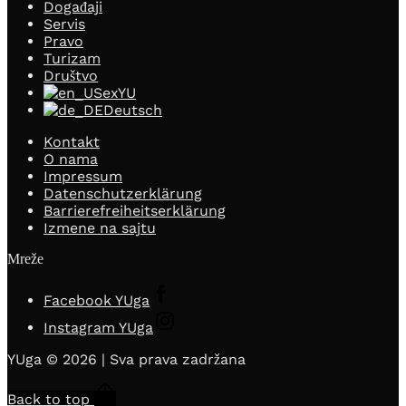
Događaji
Servis
Pravo
Turizam
Društvo
exYU
Deutsch
Kontakt
O nama
Impressum
Datenschutzerklärung
Barrierefreiheitserklärung
Izmene na sajtu
Mreže
Facebook YUga
Instagram YUga
YUga © 2026 | Sva prava zadržana
Back to top