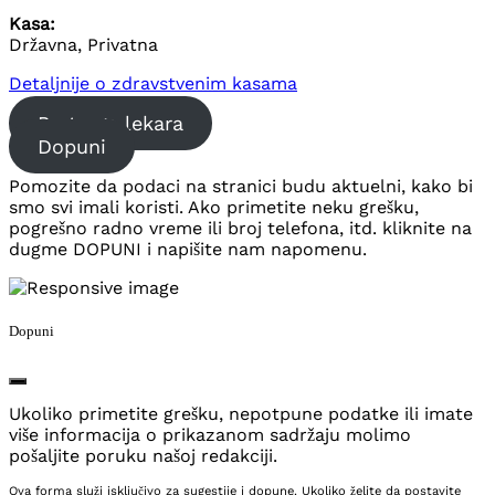
Kasa:
Državna, Privatna
Detaljnije o zdravstvenim kasama
Pretraga lekara
Dopuni
Pomozite da podaci na stranici budu aktuelni, kako bi
smo svi imali koristi. Ako primetite neku grešku,
pogrešno radno vreme ili broj telefona, itd. kliknite na
dugme DOPUNI i napišite nam napomenu.
Dopuni
Ukoliko primetite grešku, nepotpune podatke ili imate
više informacija o prikazanom sadržaju molimo
pošaljite poruku našoj redakciji.
Ova forma služi isključivo za sugestije i dopune. Ukoliko želite da postavite