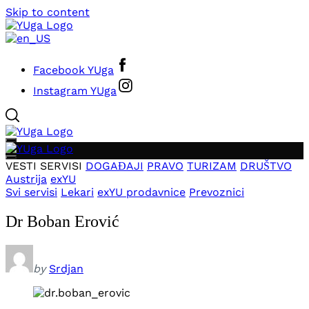
Skip to content
Facebook YUga
Instagram YUga
VESTI
SERVISI
DOGAĐAJI
PRAVO
TURIZAM
DRUŠTVO
Austrija
exYU
Svi servisi
Lekari
exYU prodavnice
Prevoznici
Dr Boban Erović
by
Srdjan