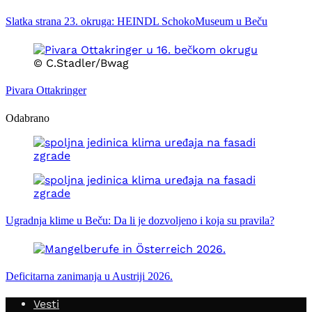
Slatka strana 23. okruga: HEINDL SchokoMuseum u Beču
© C.Stadler/Bwag
Pivara Ottakringer
Odabrano
Ugradnja klime u Beču: Da li je dozvoljeno i koja su pravila?
Deficitarna zanimanja u Austriji 2026.
Vesti