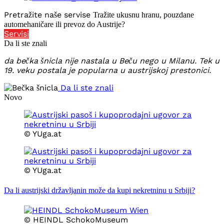
Pretražite naše servise
Tražite ukusnu hranu, pouzdane
automehaničare ili prevoz do Austrije?
Servisi
Da li ste znali
da bečka šnicla nije nastala u Beču nego u Milanu. Tek u
19. veku postala je popularna u austrijskoj prestonici.
Da li ste znali
Novo
© YUga.at
© YUga.at
Da li austrijski državljanin može da kupi nekretninu u Srbiji?
© HEINDL SchokoMuseum