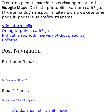
Trenutno gledate sadržaj rezervisanog mesta od
Google Mape
. Da biste pristupili stvarnom sadržaju,
kliknite na dugme ispod. Imajte na umu da ćete time
podeliti podatke sa trećim stranama.
Više informacija
Omogući prikaz sadržaja
Prihvati neophodni servis i otključaj sadržaj
Početna
Post Navigation
Prethodni članak
Dr Dragoljub Brenčić
Sledeći članak
Dr Karmen Elčić-Mihaljević