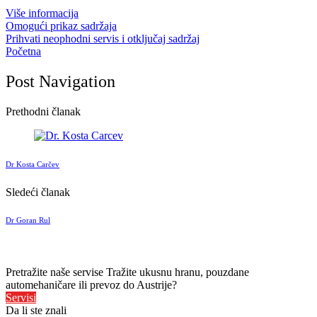
Više informacija
Omogući prikaz sadržaja
Prihvati neophodni servis i otključaj sadržaj
Početna
Post Navigation
Prethodni članak
Dr Kosta Carčev
Sledeći članak
Dr Goran Rul
Pretražite naše servise
Tražite ukusnu hranu, pouzdane
automehaničare ili prevoz do Austrije?
Servisi
Da li ste znali