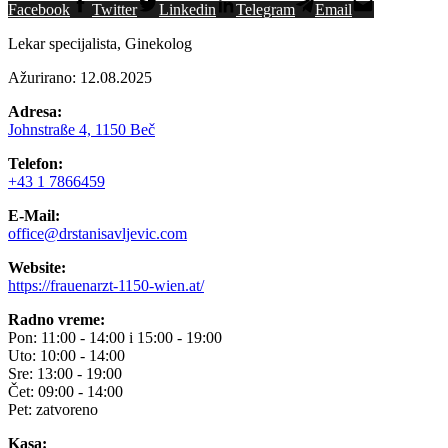
Facebook
Twitter
Linkedin
Telegram
Email
Lekar specijalista, Ginekolog
Ažurirano: 12.08.2025
Adresa:
Johnstraße 4, 1150 Beč
Telefon:
+43 1 7866459
E-Mail:
office@drstanisavljevic.com
Website:
https://frauenarzt-1150-wien.at/
Radno vreme:
Pon: 11:00 - 14:00 i 15:00 - 19:00
Uto: 10:00 - 14:00
Sre: 13:00 - 19:00
Čet: 09:00 - 14:00
Pet: zatvoreno
Kasa: