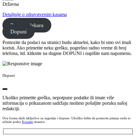
Državna
Detaljnije o zdravstvenim kasama
Pretraga lekara
Dopuni
Pomozite da podaci na stranici budu aktuelni, kako bi smo svi imali
koristi. Ako primetite neku grešku, pogrešno radno vreme ili broj
telefona, itd. kliknite na dugme DOPUNI i napišite nam napomenu.
Dopuni
Ukoliko primetite grešku, nepotpune podatke ili imate više
informacija o prikazanom sadržaju molimo pošaljite poruku našoj
redakciji.
Ova forma služi isključivo za sugestije i dopune. Ukoliko želite da postavite pitanje onda to
učinite preko
Kontakt
stranice.