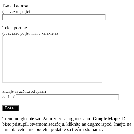
E-mail adresa
(obavezno polje)
Tekst poruke
(obavezno polje, min. 3 karaktera)
Pitanje za zaštitu od spama
8+1=?
Trenutno gledate sadržaj rezervisanog mesta od
Google Mape
. Da
biste pristupili stvarnom sadržaju, kliknite na dugme ispod. Imajte na
umu da ćete time podeliti podatke sa trećim stranama.