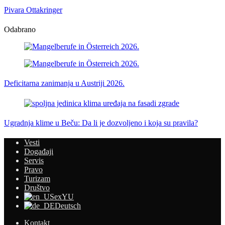
Pivara Ottakringer
Odabrano
Deficitarna zanimanja u Austriji 2026.
Ugradnja klime u Beču: Da li je dozvoljeno i koja su pravila?
Vesti
Događaji
Servis
Pravo
Turizam
Društvo
exYU
Deutsch
Kontakt