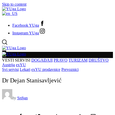
Skip to content
Facebook YUga
Instagram YUga
VESTI
SERVISI
DOGAĐAJI
PRAVO
TURIZAM
DRUŠTVO
Austrija
exYU
Svi servisi
Lekari
exYU prodavnice
Prevoznici
Dr Dejan Stanisavljević
by
Srdjan