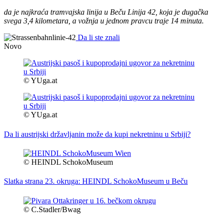
da je najkraća tramvajska linija u Beču Linija 42, koja je dugačka
svega 3,4 kilometara, a vožnja u jednom pravcu traje 14 minuta.
Da li ste znali
Novo
© YUga.at
© YUga.at
Da li austrijski državljanin može da kupi nekretninu u Srbiji?
© HEINDL SchokoMuseum
Slatka strana 23. okruga: HEINDL SchokoMuseum u Beču
© C.Stadler/Bwag