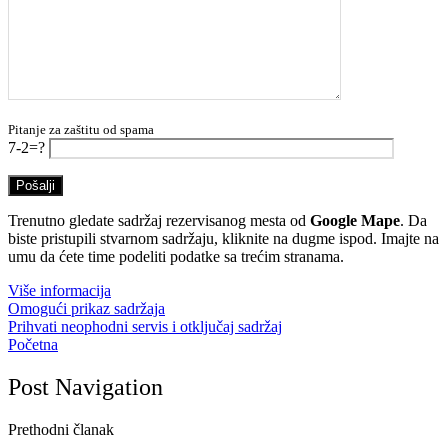
Pitanje za zaštitu od spama
7-2=?
Trenutno gledate sadržaj rezervisanog mesta od
Google Mape
. Da
biste pristupili stvarnom sadržaju, kliknite na dugme ispod. Imajte na
umu da ćete time podeliti podatke sa trećim stranama.
Više informacija
Omogući prikaz sadržaja
Prihvati neophodni servis i otključaj sadržaj
Početna
Post Navigation
Prethodni članak