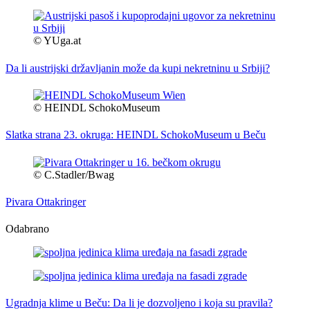
© YUga.at
Da li austrijski državljanin može da kupi nekretninu u Srbiji?
© HEINDL SchokoMuseum
Slatka strana 23. okruga: HEINDL SchokoMuseum u Beču
© C.Stadler/Bwag
Pivara Ottakringer
Odabrano
Ugradnja klime u Beču: Da li je dozvoljeno i koja su pravila?