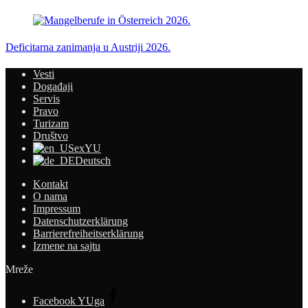
Deficitarna zanimanja u Austriji 2026.
Vesti
Događaji
Servis
Pravo
Turizam
Društvo
exYU
Deutsch
Kontakt
O nama
Impressum
Datenschutzerklärung
Barrierefreiheitserklärung
Izmene na sajtu
Mreže
Facebook YUga