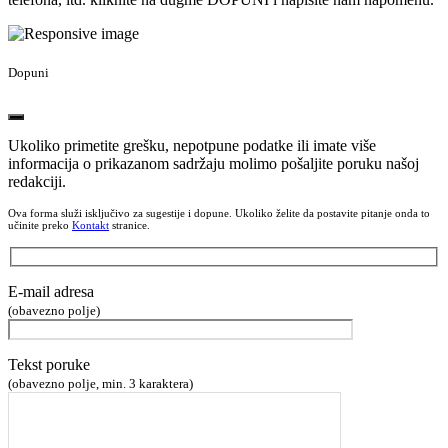
Dopuni
Ukoliko primetite grešku, nepotpune podatke ili imate više
informacija o prikazanom sadržaju molimo pošaljite poruku našoj
redakciji.
Ova forma služi isključivo za sugestije i dopune. Ukoliko želite da postavite pitanje onda to
učinite preko
Kontakt
stranice.
E-mail adresa
(obavezno polje)
Tekst poruke
(obavezno polje, min. 3 karaktera)