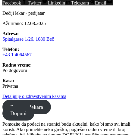
Facebook
Twitter
Linkedin
Telegram
Email
Dečiji lekar - pedijatar
Ažurirano: 12.08.2025
Adresa:
Spitalgasse 1/26, 1080 Beč
Telefon:
+43 1 4064567
Radno vreme:
Po dogovoru
Kasa:
Privatna
Detaljnije o zdravstvenim kasama
Pretraga lekara
Dopuni
Pomozite da podaci na stranici budu aktuelni, kako bi smo svi imali
koristi. Ako primetite neku grešku, pogrešno radno vreme ili broj
telefona, itd. kliknite na dugme DOPUNI i napišite nam napomenu.