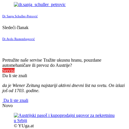
Dr Sanja Schuller-Petrović
Sledeći članak
Dr Avdo Rustembegović
Pretražite naše servise
Tražite ukusnu hranu, pouzdane
automehaničare ili prevoz do Austrije?
Servisi
Da li ste znali
da je Wiener Zeitung najstariji aktivni dnevni list na svetu. On izlazi
još od 1703. godine.
Da li ste znali
Novo
© YUga.at