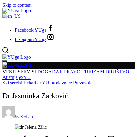
Skip to content
Facebook YUga
Instagram YUga
VESTI
SERVISI
DOGAĐAJI
PRAVO
TURIZAM
DRUŠTVO
Austrija
exYU
Svi servisi
Lekari
exYU prodavnice
Prevoznici
Dr Jasminka Zarković
by
Srdjan