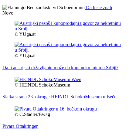
Da li ste znali
Novo
© YUga.at
© YUga.at
Da li austrijski državljanin može da kupi nekretninu u Srbiji?
© HEINDL SchokoMuseum
Slatka strana 23. okruga: HEINDL SchokoMuseum u Beču
© C.Stadler/Bwag
Pivara Ottakringer