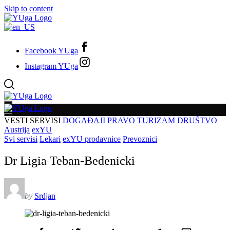
Skip to content
Facebook YUga
Instagram YUga
VESTI
SERVISI
DOGAĐAJI
PRAVO
TURIZAM
DRUŠTVO
Austrija
exYU
Svi servisi
Lekari
exYU prodavnice
Prevoznici
Dr Ligia Teban-Bedenicki
by
Srdjan