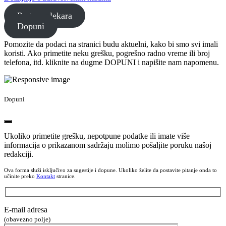
Pretraga lekara
Dopuni
Pomozite da podaci na stranici budu aktuelni, kako bi smo svi imali
koristi. Ako primetite neku grešku, pogrešno radno vreme ili broj
telefona, itd. kliknite na dugme DOPUNI i napišite nam napomenu.
Dopuni
Ukoliko primetite grešku, nepotpune podatke ili imate više
informacija o prikazanom sadržaju molimo pošaljite poruku našoj
redakciji.
Ova forma služi isključivo za sugestije i dopune. Ukoliko želite da postavite pitanje onda to
učinite preko
Kontakt
stranice.
E-mail adresa
(obavezno polje)