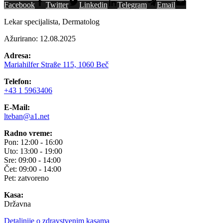
Facebook
Twitter
Linkedin
Telegram
Email
Lekar specijalista, Dermatolog
Ažurirano: 12.08.2025
Adresa:
Mariahilfer Straße 115, 1060 Beč
Telefon:
+43 1 5963406
E-Mail:
lteban@a1.net
Radno vreme:
Pon: 12:00 - 16:00
Uto: 13:00 - 19:00
Sre: 09:00 - 14:00
Čet: 09:00 - 14:00
Pet: zatvoreno
Kasa:
Državna
Detaljnije o zdravstvenim kasama