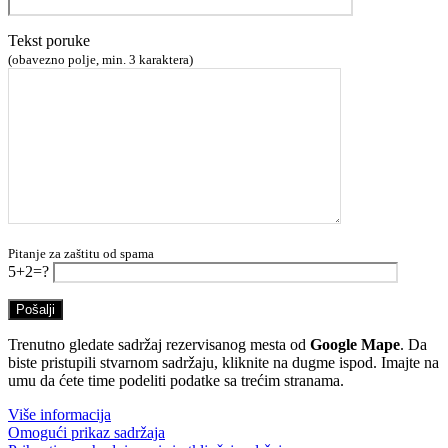
Tekst poruke
(obavezno polje, min. 3 karaktera)
Pitanje za zaštitu od spama
5+2=?
Trenutno gledate sadržaj rezervisanog mesta od
Google Mape
. Da
biste pristupili stvarnom sadržaju, kliknite na dugme ispod. Imajte na
umu da ćete time podeliti podatke sa trećim stranama.
Više informacija
Omogući prikaz sadržaja