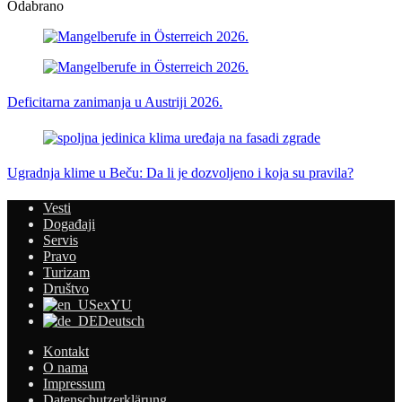
Odabrano
Deficitarna zanimanja u Austriji 2026.
Ugradnja klime u Beču: Da li je dozvoljeno i koja su pravila?
Vesti
Događaji
Servis
Pravo
Turizam
Društvo
exYU
Deutsch
Kontakt
O nama
Impressum
Datenschutzerklärung