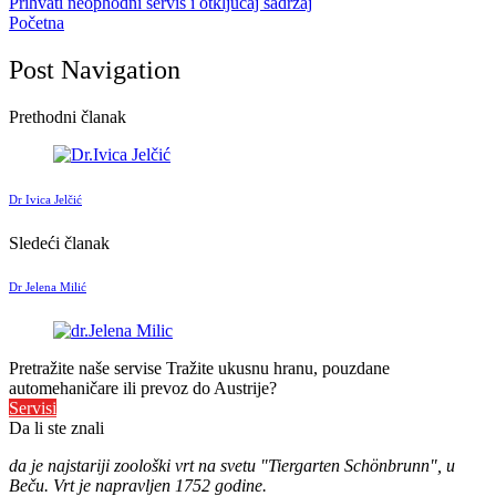
Prihvati neophodni servis i otključaj sadržaj
Početna
Post Navigation
Prethodni članak
Dr Ivica Jelčić
Sledeći članak
Dr Jelena Milić
Pretražite naše servise
Tražite ukusnu hranu, pouzdane
automehaničare ili prevoz do Austrije?
Servisi
Da li ste znali
da je najstariji zoološki vrt na svetu "Tiergarten Schönbrunn", u
Beču. Vrt je napravljen 1752 godine.