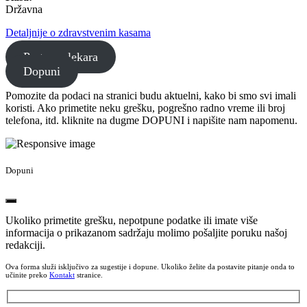
Državna
Detaljnije o zdravstvenim kasama
Pretraga lekara
Dopuni
Pomozite da podaci na stranici budu aktuelni, kako bi smo svi imali
koristi. Ako primetite neku grešku, pogrešno radno vreme ili broj
telefona, itd. kliknite na dugme DOPUNI i napišite nam napomenu.
Dopuni
Ukoliko primetite grešku, nepotpune podatke ili imate više
informacija o prikazanom sadržaju molimo pošaljite poruku našoj
redakciji.
Ova forma služi isključivo za sugestije i dopune. Ukoliko želite da postavite pitanje onda to
učinite preko
Kontakt
stranice.