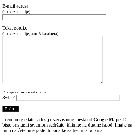
E-mail adresa
(obavezno polje)
Tekst poruke
(obavezno polje, min. 3 karaktera)
Pitanje za zaštitu od spama
8+1=?
Trenutno gledate sadržaj rezervisanog mesta od
Google Mape
. Da
biste pristupili stvarnom sadržaju, kliknite na dugme ispod. Imajte na
umu da ćete time podeliti podatke sa trećim stranama.