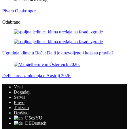
Pivara Ottakringer
Odabrano
Ugradnja klime u Beču: Da li je dozvoljeno i koja su pravila?
Deficitarna zanimanja u Austriji 2026.
Vesti
Događaji
Servis
Pravo
Turizam
Društvo
exYU
Deutsch