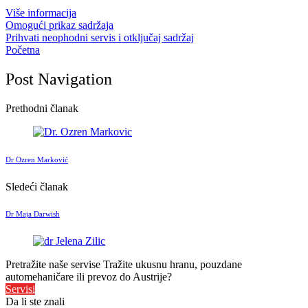
Više informacija
Omogući prikaz sadržaja
Prihvati neophodni servis i otključaj sadržaj
Početna
Post Navigation
Prethodni članak
Dr Ozren Marković
Sledeći članak
Dr Maja Darwish
Pretražite naše servise
Tražite ukusnu hranu, pouzdane
automehaničare ili prevoz do Austrije?
Servisi
Da li ste znali