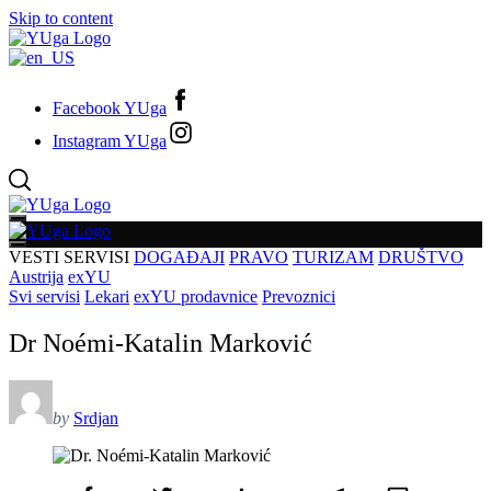
Skip to content
Facebook YUga
Instagram YUga
VESTI
SERVISI
DOGAĐAJI
PRAVO
TURIZAM
DRUŠTVO
Austrija
exYU
Svi servisi
Lekari
exYU prodavnice
Prevoznici
Dr Noémi-Katalin Marković
by
Srdjan