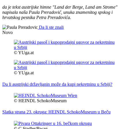
da je tekst austrijske himne "Land der Berge, Land am Strome"
napisala naša Paula Preradović, unuka znamenitog spskog i
hrvatskog pesnika Petra Preradovića.
Da li ste znali
Novo
© YUga.at
© YUga.at
Da li austrijski državljanin može da kupi nekretninu u Srbiji?
© HEINDL SchokoMuseum
Slatka strana 23. okruga: HEINDL SchokoMuseum u Beču
© C.Stadler/Bwag