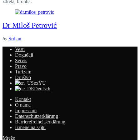
ždrela, bronha.
Dr Miloš Petrović
by
Srdjan
Vesti
Događaji
Servis
Pravo
Turizam
Društvo
exYU
Deutsch
Kontakt
O nama
Impressum
Datenschutzerklärung
Barrierefreiheitserklärung
Izmene na sajtu
Mreže