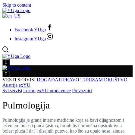
Skip to content
Facebook YUga
Instagram YUga
VESTI
SERVISI
DOGAĐAJI
PRAVO
TURIZAM
DRUŠTVO
Austrija
exYU
Svi servisi
Lekari
exYU prodavnice
Prevoznici
Pulmologija
Pulmologija je grana interne medicine koja se bavi dijagnozom i
lečenjem bolesti pluća (astma, bronhitis i hronična opstruktivna
bolest pluća I dr.) i disajnih puteva, kao što su upale nosa, sinusa,