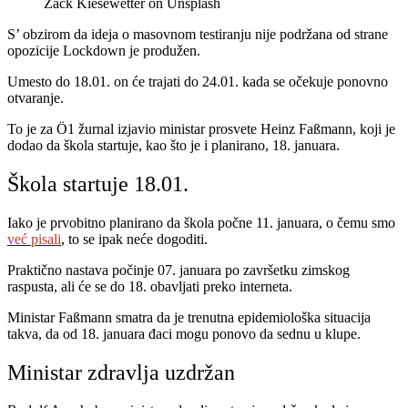
Zack Kiesewetter on Unsplash
S’ obzirom da ideja o masovnom testiranju nije podržana od strane
opozicije Lockdown je produžen.
Umesto do 18.01. on će trajati do 24.01. kada se očekuje ponovno
otvaranje.
To je za Ö1 žurnal izjavio ministar prosvete Heinz Faßmann, koji je
dodao da škola startuje, kao što je i planirano, 18. januara.
Škola startuje 18.01.
Iako je prvobitno planirano da škola počne 11. januara, o čemu smo
već pisali
, to se ipak neće dogoditi.
Praktično nastava počinje 07. januara po završetku zimskog
raspusta, ali će se do 18. obavljati preko interneta.
Ministar Faßmann smatra da je trenutna epidemiološka situacija
takva, da od 18. januara đaci mogu ponovo da sednu u klupe.
Ministar zdravlja uzdržan