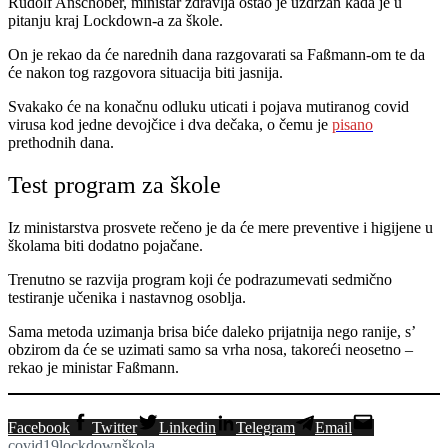
Rudolf Anschober, ministar zdravlja ostao je uzdržan kada je u
pitanju kraj Lockdown-a za škole.
On je rekao da će narednih dana razgovarati sa Faßmann-om te da
će nakon tog razgovora situacija biti jasnija.
Svakako će na konačnu odluku uticati i pojava mutiranog covid
virusa kod jedne devojčice i dva dečaka, o čemu je
pisano
prethodnih dana.
Test program za škole
Iz ministarstva prosvete rečeno je da će mere preventive i higijene u
školama biti dodatno pojačane.
Trenutno se razvija program koji će podrazumevati sedmično
testiranje učenika i nastavnog osoblja.
Sama metoda uzimanja brisa biće daleko prijatnija nego ranije, s’
obzirom da će se uzimati samo sa vrha nosa, takoreći neosetno –
rekao je ministar Faßmann.
Facebook
Twitter
Linkedin
Telegram
Email
covid19
lockdown
škola