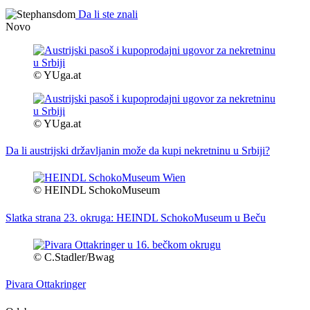
Da li ste znali
Novo
© YUga.at
© YUga.at
Da li austrijski državljanin može da kupi nekretninu u Srbiji?
© HEINDL SchokoMuseum
Slatka strana 23. okruga: HEINDL SchokoMuseum u Beču
© C.Stadler/Bwag
Pivara Ottakringer