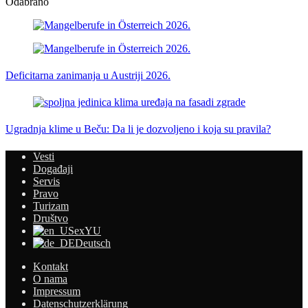
Odabrano
Deficitarna zanimanja u Austriji 2026.
Ugradnja klime u Beču: Da li je dozvoljeno i koja su pravila?
Vesti
Događaji
Servis
Pravo
Turizam
Društvo
exYU
Deutsch
Kontakt
O nama
Impressum
Datenschutzerklärung