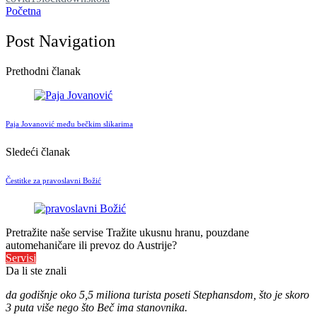
Početna
Post Navigation
Prethodni članak
Paja Jovanović među bečkim slikarima
Sledeći članak
Čestitke za pravoslavni Božić
Pretražite naše servise
Tražite ukusnu hranu, pouzdane
automehaničare ili prevoz do Austrije?
Servisi
Da li ste znali
da godišnje oko 5,5 miliona turista poseti Stephansdom, što je skoro
3 puta više nego što Beč ima stanovnika.