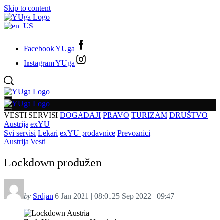
Skip to content
Facebook YUga
Instagram YUga
VESTI
SERVISI
DOGAĐAJI
PRAVO
TURIZAM
DRUŠTVO
Austrija
exYU
Svi servisi
Lekari
exYU prodavnice
Prevoznici
Austrija
Vesti
Lockdown produžen
by
Srdjan
6 Jan 2021 | 08:01
25 Sep 2022 | 09:47