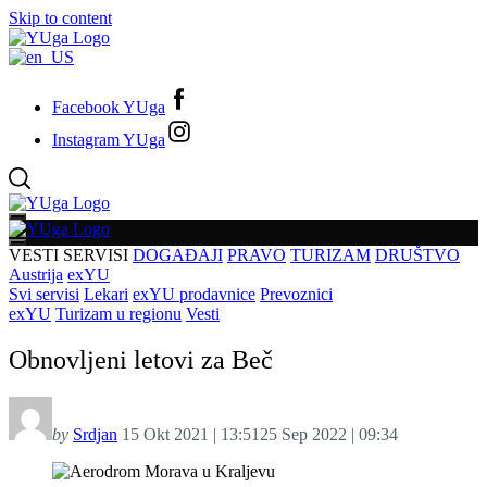
Skip to content
Facebook YUga
Instagram YUga
VESTI
SERVISI
DOGAĐAJI
PRAVO
TURIZAM
DRUŠTVO
Austrija
exYU
Svi servisi
Lekari
exYU prodavnice
Prevoznici
exYU
Turizam u regionu
Vesti
Obnovljeni letovi za Beč
by
Srdjan
15 Okt 2021 | 13:51
25 Sep 2022 | 09:34