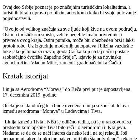
Ovaj deo Srbije poznat je po značajnim turističkim lokalitetima, a
turisti ih biraju upravo po blizini aerodroma kako bi svoje putovanje
pojednostavili.
“Ovo je od velikog značaja za sve ljude koji žive na ovom području.
Osim u turističkom smislu, velike benefite imaju privrednici i
privreda ovog kraja. Osim putnika, može biti obezbeđen brži i lakši
protok robe. Uz izgradnju modernih autoputeva i blizina vazdušne
luke jako je bitna za razvoj grada Čačka koji na taj način postaje
saobraćajno čvorište Zapadne Srbije”, izjavio je za novinsku
agenciju Rina Vladan Milić, zamenik gradonačelnika Čačka.
Kratak istorijat
Linija sa Aerodroma “Morava” do Beča prvi put je uspostavljena
17. decembra 2019. godine.
Očekuje se da idućeg leta bude uvedena i linija sezonskih letova
između aerodroma “Morava” u Lađevcima i Tivta.
“Linija između Tivta i Niša je odlično radila, pa je u razgovoru sa
predsednikom opštine Tivat bilo reči i o aerodromu u Kraljevu.
Nadamo se da će se naći interes da neko leti i na toj relaciji. Još
nemamo nikakve konkretne najave, niti bilo šta potvrđeno”, rekao je