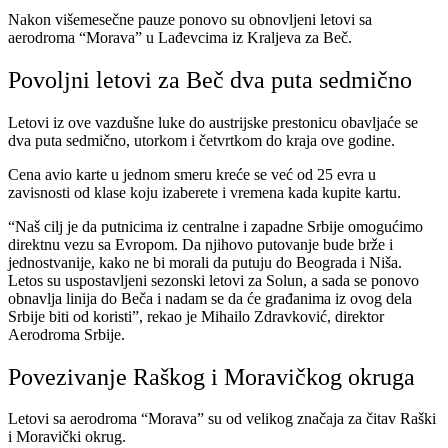
Nakon višemesečne pauze ponovo su obnovljeni letovi sa
aerodroma “Morava” u Lađevcima iz Kraljeva za Beč.
Povoljni letovi za Beč dva puta sedmično
Letovi iz ove vazdušne luke do austrijske prestonicu obavljaće se
dva puta sedmično, utorkom i četvrtkom do kraja ove godine.
Cena avio karte u jednom smeru kreće se već od 25 evra u
zavisnosti od klase koju izaberete i vremena kada kupite kartu.
“Naš cilj je da putnicima iz centralne i zapadne Srbije omogućimo
direktnu vezu sa Evropom. Da njihovo putovanje bude brže i
jednostvanije, kako ne bi morali da putuju do Beograda i Niša.
Letos su uspostavljeni sezonski letovi za Solun, a sada se ponovo
obnavlja linija do Beča i nadam se da će građanima iz ovog dela
Srbije biti od koristi”, rekao je Mihailo Zdravković, direktor
Aerodroma Srbije.
Povezivanje Raškog i Moravičkog okruga
Letovi sa aerodroma “Morava” su od velikog značaja za čitav Raški
i Moravički okrug.