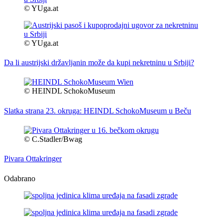
© YUga.at
© YUga.at
Da li austrijski državljanin može da kupi nekretninu u Srbiji?
© HEINDL SchokoMuseum
Slatka strana 23. okruga: HEINDL SchokoMuseum u Beču
© C.Stadler/Bwag
Pivara Ottakringer
Odabrano