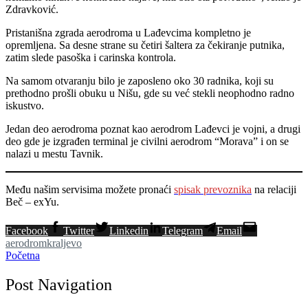
Zdravković.
Pristanišna zgrada aerodroma u Lađevcima kompletno je
opremljena. Sa desne strane su četiri šaltera za čekiranje putnika,
zatim slede pasoška i carinska kontrola.
Na samom otvaranju bilo je zaposleno oko 30 radnika, koji su
prethodno prošli obuku u Nišu, gde su već stekli neophodno radno
iskustvo.
Jedan deo aerodroma poznat kao aerodrom Lađevci je vojni, a drugi
deo gde je izgrađen terminal je civilni aerodrom “Morava” i on se
nalazi u mestu Tavnik.
Među našim servisima možete pronaći
spisak prevoznika
na relaciji
Beč – exYu.
Facebook
Twitter
Linkedin
Telegram
Email
aerodrom
kraljevo
Početna
Post Navigation