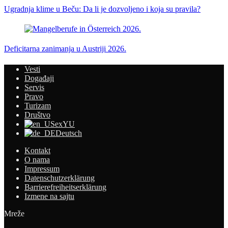
Ugradnja klime u Beču: Da li je dozvoljeno i koja su pravila?
Deficitarna zanimanja u Austriji 2026.
Vesti
Događaji
Servis
Pravo
Turizam
Društvo
exYU
Deutsch
Kontakt
O nama
Impressum
Datenschutzerklärung
Barrierefreiheitserklärung
Izmene na sajtu
Mreže