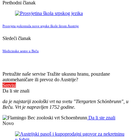
Prethodni članak
Prosvjeta pokrenula nove srpske škole širom Austrije
Sledeći članak
Medicinske sestre u Beču
Pretražite naše servise
Tražite ukusnu hranu, pouzdane
automehaničare ili prevoz do Austrije?
Servisi
Da li ste znali
da je najstariji zoološki vrt na svetu "Tiergarten Schönbrunn", u
Beču. Vrt je napravljen 1752 godine.
Da li ste znali
Novo