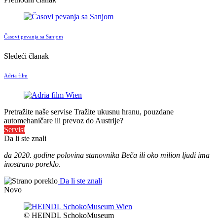
Časovi pevanja sa Sanjom
Sledeći članak
Adria film
Pretražite naše servise
Tražite ukusnu hranu, pouzdane
automehaničare ili prevoz do Austrije?
Servisi
Da li ste znali
da 2020. godine polovina stanovnika Beča ili oko milion ljudi ima
inostrano poreklo
.
Da li ste znali
Novo
© HEINDL SchokoMuseum