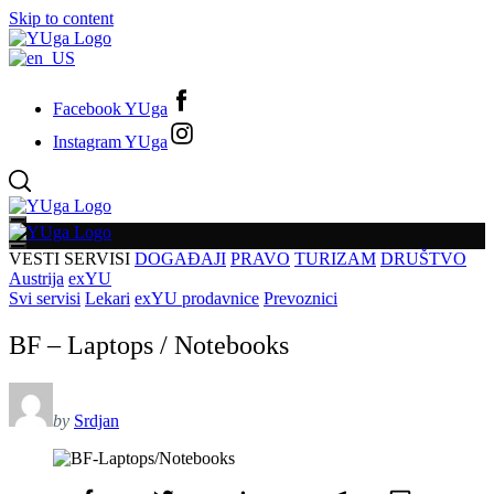
Skip to content
Facebook YUga
Instagram YUga
VESTI
SERVISI
DOGAĐAJI
PRAVO
TURIZAM
DRUŠTVO
Austrija
exYU
Svi servisi
Lekari
exYU prodavnice
Prevoznici
BF – Laptops / Notebooks
by
Srdjan