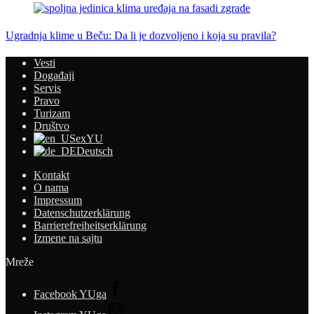
Ugradnja klime u Beču: Da li je dozvoljeno i koja su pravila?
Vesti
Događaji
Servis
Pravo
Turizam
Društvo
exYU
Deutsch
Kontakt
O nama
Impressum
Datenschutzerklärung
Barrierefreiheitserklärung
Izmene na sajtu
Mreže
Facebook YUga