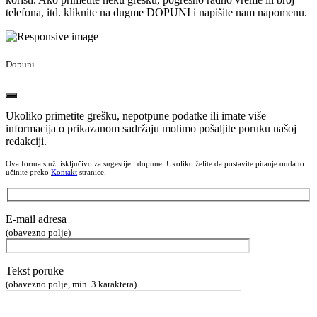
telefona, itd. kliknite na dugme DOPUNI i napišite nam napomenu.
Dopuni
Ukoliko primetite grešku, nepotpune podatke ili imate više
informacija o prikazanom sadržaju molimo pošaljite poruku našoj
redakciji.
Ova forma služi isključivo za sugestije i dopune. Ukoliko želite da postavite pitanje onda to
učinite preko
Kontakt
stranice.
E-mail adresa
(obavezno polje)
Tekst poruke
(obavezno polje, min. 3 karaktera)