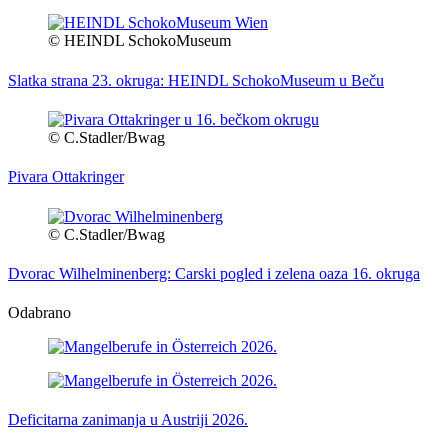
© HEINDL SchokoMuseum
Slatka strana 23. okruga: HEINDL SchokoMuseum u Beču
© C.Stadler/Bwag
Pivara Ottakringer
© C.Stadler/Bwag
Dvorac Wilhelminenberg: Carski pogled i zelena oaza 16. okruga
Odabrano
Deficitarna zanimanja u Austriji 2026.