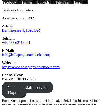
Facebook
Twitter
Linkedin
Telegram
Email
Telefoni i kompjuteri
Ažurirano: 28.01.2022
Adresa:
Darwingasse 4, 1020 Beč
Telefon:
+43 677 62183921
E-Mail:
info@bf-laptops-notebooks.com
Website:
https://www.bf-laptops-notebooks.com/
Radno vreme:
Pon - Pet: 10:00 - 17:00
Pretraga ostalih servisa
Dopuni
Pomozite da podaci na stranici budu aktuelni, kako bi smo svi imali
koristi. Ako primetite neku grešku, pogrešno radno vreme ili broj