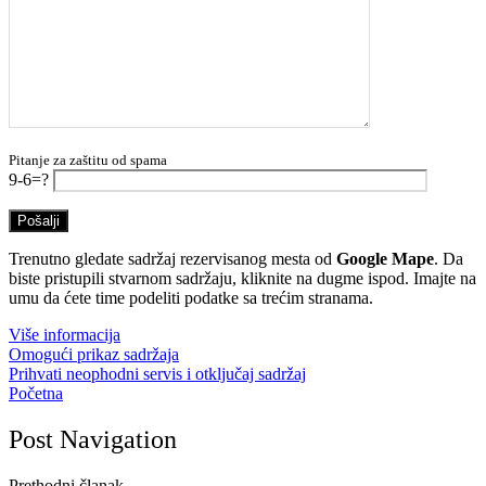
Pitanje za zaštitu od spama
9-6=?
Trenutno gledate sadržaj rezervisanog mesta od
Google Mape
. Da
biste pristupili stvarnom sadržaju, kliknite na dugme ispod. Imajte na
umu da ćete time podeliti podatke sa trećim stranama.
Više informacija
Omogući prikaz sadržaja
Prihvati neophodni servis i otključaj sadržaj
Početna
Post Navigation
Prethodni članak