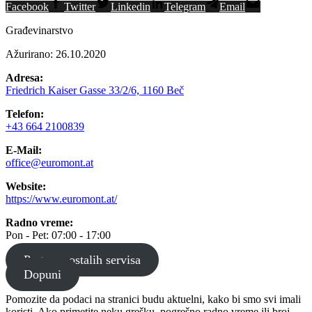
Facebook
Twitter
Linkedin
Telegram
Email
Građevinarstvo
Ažurirano: 26.10.2020
Adresa:
Friedrich Kaiser Gasse 33/2/6, 1160 Beč
Telefon:
+43 664 2100839
E-Mail:
office@euromont.at
Website:
https://www.euromont.at/
Radno vreme:
Pon - Pet: 07:00 - 17:00
Pretraga ostalih servisa
Dopuni
Pomozite da podaci na stranici budu aktuelni, kako bi smo svi imali
koristi. Ako primetite neku grešku, pogrešno radno vreme ili broj