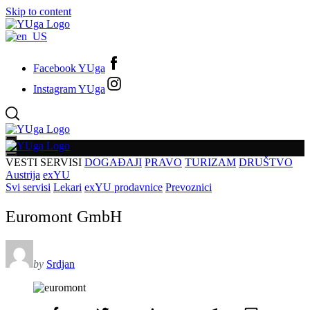
Skip to content
Facebook YUga
Instagram YUga
VESTI
SERVISI
DOGAĐAJI
PRAVO
TURIZAM
DRUŠTVO
Austrija
exYU
Svi servisi
Lekari
exYU prodavnice
Prevoznici
Euromont GmbH
by
Srdjan