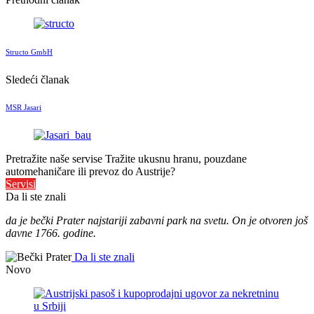
Structo GmbH
Sledeći članak
MSR Jasari
Pretražite naše servise
Tražite ukusnu hranu, pouzdane
automehaničare ili prevoz do Austrije?
Servisi
Da li ste znali
da je bečki Prater najstariji zabavni park na svetu. On je otvoren još
davne 1766. godine.
Da li ste znali
Novo