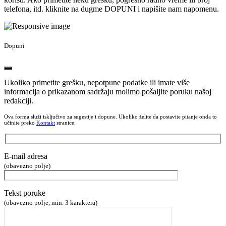
telefona, itd. kliknite na dugme DOPUNI i napišite nam napomenu.
Dopuni
Ukoliko primetite grešku, nepotpune podatke ili imate više
informacija o prikazanom sadržaju molimo pošaljite poruku našoj
redakciji.
Ova forma služi isključivo za sugestije i dopune. Ukoliko želite da postavite pitanje onda to
učinite preko
Kontakt
stranice.
E-mail adresa
(obavezno polje)
Tekst poruke
(obavezno polje, min. 3 karaktera)