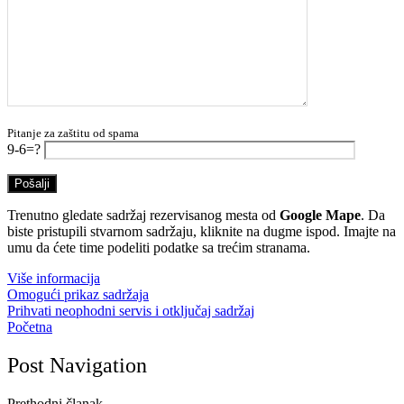
Pitanje za zaštitu od spama
9-6=?
Trenutno gledate sadržaj rezervisanog mesta od
Google Mape
. Da
biste pristupili stvarnom sadržaju, kliknite na dugme ispod. Imajte na
umu da ćete time podeliti podatke sa trećim stranama.
Više informacija
Omogući prikaz sadržaja
Prihvati neophodni servis i otključaj sadržaj
Početna
Post Navigation
Prethodni članak