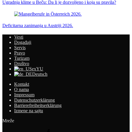
Ugradnja klime u Beču: Da li je dozvoljeno i koja su pravila?
Deficitarna zanimanja u Austriji 2026.
Vesti
Događaji
Servis
Pravo
Turizam
Društvo
exYU
Deutsch
Kontakt
O nama
Impressum
Datenschutzerklärung
Barrierefreiheitserklärung
Izmene na sajtu
Mreže