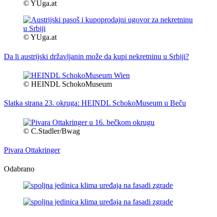
© YUga.at
© YUga.at
Da li austrijski državljanin može da kupi nekretninu u Srbiji?
© HEINDL SchokoMuseum
Slatka strana 23. okruga: HEINDL SchokoMuseum u Beču
© C.Stadler/Bwag
Pivara Ottakringer
Odabrano