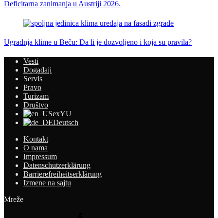
Deficitarna zanimanja u Austriji 2026.
Ugradnja klime u Beču: Da li je dozvoljeno i koja su pravila?
Vesti
Događaji
Servis
Pravo
Turizam
Društvo
exYU
Deutsch
Kontakt
O nama
Impressum
Datenschutzerklärung
Barrierefreiheitserklärung
Izmene na sajtu
Mreže