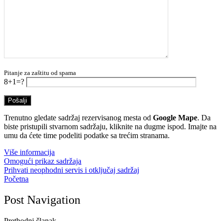
Pitanje za zaštitu od spama
8+1=?
Trenutno gledate sadržaj rezervisanog mesta od
Google Mape
. Da
biste pristupili stvarnom sadržaju, kliknite na dugme ispod. Imajte na
umu da ćete time podeliti podatke sa trećim stranama.
Više informacija
Omogući prikaz sadržaja
Prihvati neophodni servis i otključaj sadržaj
Početna
Post Navigation
Prethodni članak