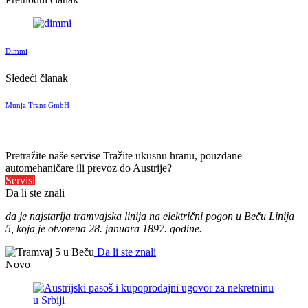
Dimmi
Sledeći članak
Munja Trans GmbH
Pretražite naše servise
Tražite ukusnu hranu, pouzdane
automehaničare ili prevoz do Austrije?
Servisi
Da li ste znali
da je najstarija tramvajska linija na električni pogon u Beču Linija
5, koja je otvorena 28. januara 1897. godine.
Da li ste znali
Novo