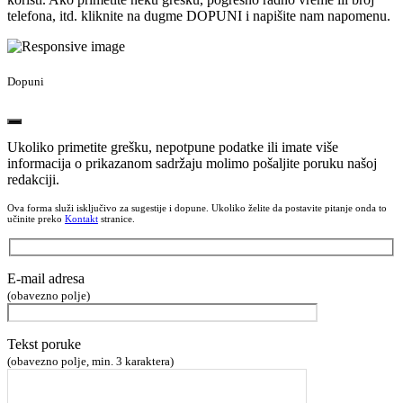
telefona, itd. kliknite na dugme DOPUNI i napišite nam napomenu.
Dopuni
Ukoliko primetite grešku, nepotpune podatke ili imate više
informacija o prikazanom sadržaju molimo pošaljite poruku našoj
redakciji.
Ova forma služi isključivo za sugestije i dopune. Ukoliko želite da postavite pitanje onda to
učinite preko
Kontakt
stranice.
E-mail adresa
(obavezno polje)
Tekst poruke
(obavezno polje, min. 3 karaktera)