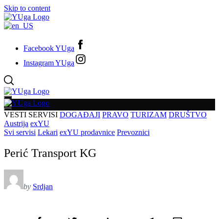
Skip to content
Facebook YUga
Instagram YUga
VESTI
SERVISI
DOGAĐAJI
PRAVO
TURIZAM
DRUŠTVO
Austrija
exYU
Svi servisi
Lekari
exYU prodavnice
Prevoznici
Perić Transport KG
by
Srdjan