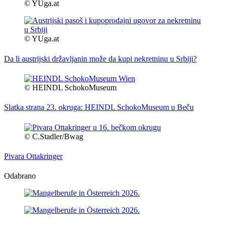
© YUga.at
© YUga.at
Da li austrijski državljanin može da kupi nekretninu u Srbiji?
© HEINDL SchokoMuseum
Slatka strana 23. okruga: HEINDL SchokoMuseum u Beču
© C.Stadler/Bwag
Pivara Ottakringer
Odabrano