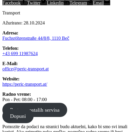
Facebook
Twitter
Linkedin
Telegram
Email
Transport
Ažurirano: 28.10.2024
Adresa:
Fuchsröhrenstraße 44/8/8, 1110 Beč
Telefon:
+43 699 11987624
E-Mail:
office@peric-transport.at
Website:
https://peric-transport.at/
Radno vreme:
Pon - Pet: 08:00 - 17:00
Pretraga ostalih servisa
Dopuni
Pomozite da podaci na stranici budu aktuelni, kako bi smo svi imali
koristi. Ako primetite neku grešku, pogrešno radno vreme ili broj