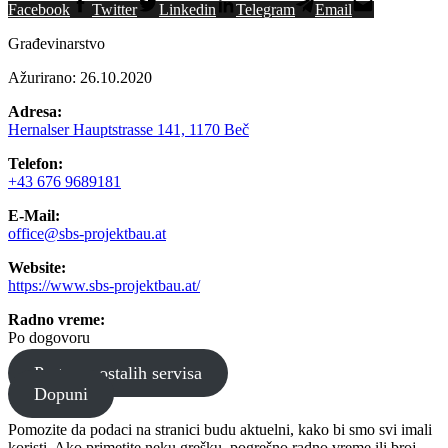
Facebook
Twitter
Linkedin
Telegram
Email
Građevinarstvo
Ažurirano: 26.10.2020
Adresa:
Hernalser Hauptstrasse 141, 1170 Beč
Telefon:
+43 676 9689181
E-Mail:
office@sbs-projektbau.at
Website:
https://www.sbs-projektbau.at/
Radno vreme:
Po dogovoru
Pretraga ostalih servisa
Dopuni
Pomozite da podaci na stranici budu aktuelni, kako bi smo svi imali
koristi. Ako primetite neku grešku, pogrešno radno vreme ili broj