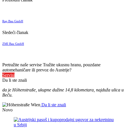
Rap Bau GmbH
Sledeći članak
ZMI Bau GmbH
Pretražite naše servise
Tražite ukusnu hranu, pouzdane
automehaničare ili prevoz do Austrije?
Servisi
Da li ste znali
da je Höhenstraße, ukupne dužine 14,8 kilometara, najduža ulica u
Beču.
Da li ste znali
Novo