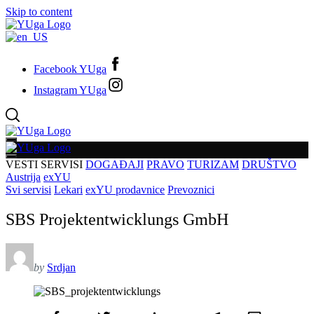
Skip to content
Facebook YUga
Instagram YUga
VESTI
SERVISI
DOGAĐAJI
PRAVO
TURIZAM
DRUŠTVO
Austrija
exYU
Svi servisi
Lekari
exYU prodavnice
Prevoznici
SBS Projektentwicklungs GmbH
by
Srdjan