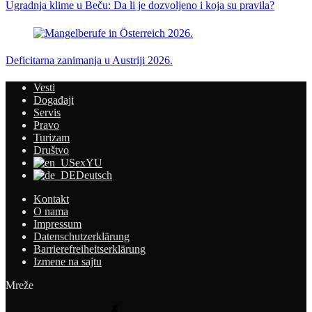
Ugradnja klime u Beču: Da li je dozvoljeno i koja su pravila?
Deficitarna zanimanja u Austriji 2026.
Vesti
Događaji
Servis
Pravo
Turizam
Društvo
exYU
Deutsch
Kontakt
O nama
Impressum
Datenschutzerklärung
Barrierefreiheitserklärung
Izmene na sajtu
Mreže