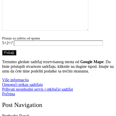
Pitanje za zaštitu od spama
5+2=?
Trenutno gledate sadržaj rezervisanog mesta od
Google Mape
. Da
biste pristupili stvarnom sadržaju, kliknite na dugme ispod. Imajte na
umu da ćete time podeliti podatke sa trećim stranama.
Više informacija
Omogući prikaz sadržaja
Prihvati neophodni servis i otključaj sadržaj
Početna
Post Navigation
Prethodni članak