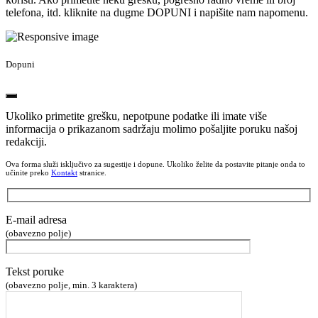
telefona, itd. kliknite na dugme DOPUNI i napišite nam napomenu.
Dopuni
Ukoliko primetite grešku, nepotpune podatke ili imate više
informacija o prikazanom sadržaju molimo pošaljite poruku našoj
redakciji.
Ova forma služi isključivo za sugestije i dopune. Ukoliko želite da postavite pitanje onda to
učinite preko
Kontakt
stranice.
E-mail adresa
(obavezno polje)
Tekst poruke
(obavezno polje, min. 3 karaktera)