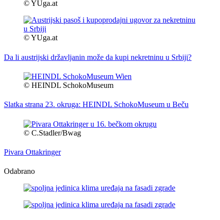
© YUga.at
© YUga.at
Da li austrijski državljanin može da kupi nekretninu u Srbiji?
© HEINDL SchokoMuseum
Slatka strana 23. okruga: HEINDL SchokoMuseum u Beču
© C.Stadler/Bwag
Pivara Ottakringer
Odabrano