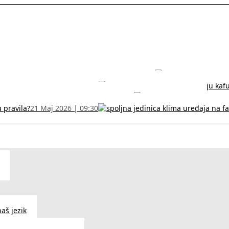
rodužite sertifikat na vreme!
5 Jul 2026 | 14:38
može dobiti
28 Jun 2026 | 09:32
 Vodič za RFZO obrazac
7 Jun 2026 | 10:09
u pravila?
21 Maj 2026 | 09:30
aš jezik