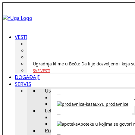
VESTI
ID Austria turneja 2026: Rešite sve bez termina i p
Koridor penzija u Austriji – da li se isplati i ko je 
Zdravstvena zaštita u Austriji za turiste iz Srbije:
Ugradnja klime u Beču: Da li je dozvoljeno i koja s
SVE VESTI
DOGAĐAJI
SERVIS
Uslužni objekti
exYU uslužni objekti u Beču
ExYu prodavnice
Lekari
exYU lekari u Beču
Apoteke u kojima se govori n
Putovanja