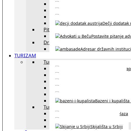
Sklapanje br
Razvod braka u Austriji
Dečji dodatak u
Pitajte advokata
Postavite pitanje ad
Državne institucije
Adresar državnih instituci
TURIZAM
Turizam u Austriji
Mapa
Turizam u Beču
Gradski prevoz u Beču
Inzbruk – grad italijansk
Obavezna zimska o
Bazeni i kupališta
Turizam u regionu
Spisak graničnih prelaza
Putarine u regionu
Skijališta u Srbiji