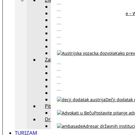
Sajtovi za 
Pomoć za stanovanje – 
Boravišne vize
Boravišne dozvole
Produž
Penziono osiguranje
Kako do austrijskog 
Kako prev
Zakon i pravo u Beču
exYU advokati 
Sudski tumači i prevodioc
Sklapanje br
Razvod braka u Austriji
Dečji dodatak u
Pitajte advokata
Postavite pitanje ad
Državne institucije
Adresar državnih instituci
TURIZAM