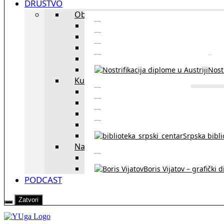
DRUŠTVO
Obrazovanje
Kursevi nemačkog
Portal za u
Studiranje u Beču
Škol
Nostr
Kultura
Likovi i dela
Zapisi iz rasejanj
Zapisi iz zavičaja
Verske zaje
Srpska bibl
Naši u Beču
Jezička škol
Boris Vijatov – grafički 
PODCAST
Zatvori