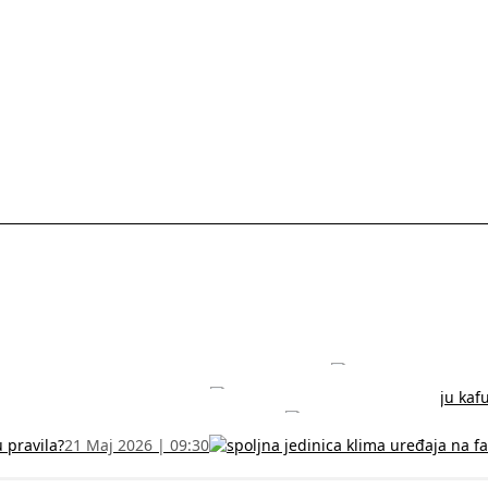
rodužite sertifikat na vreme!
5 Jul 2026 | 14:38
može dobiti
28 Jun 2026 | 09:32
 Vodič za RFZO obrazac
7 Jun 2026 | 10:09
u pravila?
21 Maj 2026 | 09:30