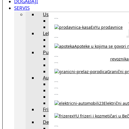
DOGAĐAJI
SERVIS
Uslužni objekti
exYU uslužni objekti u Beču
ExYu prodavnice
Lekari
exYU lekari u Beču
Apoteke u kojima se govori n
Putovanja
Spisak prevoznika 
Taksi službe u Beču
Granični pr
Auto
exYU automehaničar
Auto kuće, placev
Kupovina aut
Električni au
Frizeri i kozmetičari
exYU frizeri i kozmetičari u Be
Dežurne službe u Beču
Gde kupovati ne