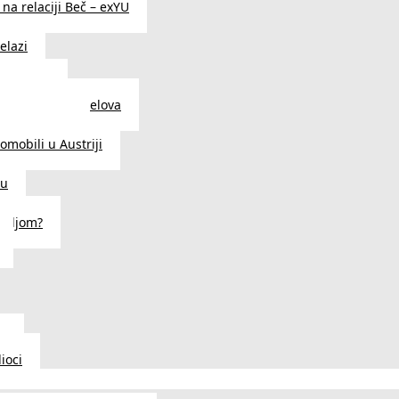
na relaciji Beč – exYU
elazi
i u Beču
i i prodavnice delova
a u Austriji
tomobili u Austriji
ču
deljom?
u
ioci