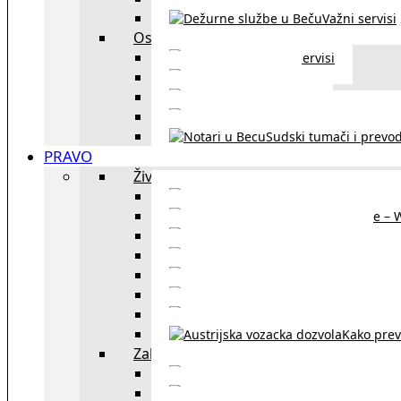
Važni servisi
Ostalo
Ostali servisi
Kultura
exYU sport
exYU advokati u Beč
Sudski tumači i prevod
PRAVO
Život i rad u Austriji
Sajtovi za 
Pomoć za stanovanje – 
Boravišne vize
Boravišne dozvole
Produž
Penziono osiguranje
Kako do austrijskog 
Kako prev
Zakon i pravo u Beču
exYU advokati 
Sudski tumači i prevodioc