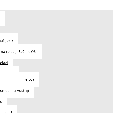
aš jezik
na relaciji Beč – exYU
elazi
i u Beču
i i prodavnice delova
a u Austriji
tomobili u Austriji
ču
deljom?