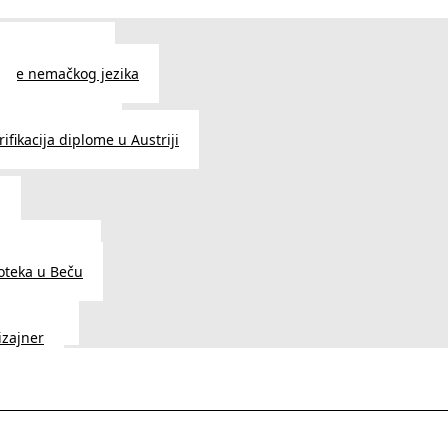
 jezika u Beču
čenje nemačkog jezika
e srpskog jezika
ifikacija diplome u Austriji
a
dnice u Beču
ioteka u Beču
a Vedunia
dizajner