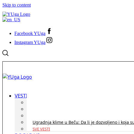
Skip to content
Facebook YUga
Instagram YUga
VESTI
ID Austria turneja 2026: Rešite sve bez termina i p
Koridor penzija u Austriji – da li se isplati i ko je 
Zdravstvena zaštita u Austriji za turiste iz Srbije:
Ugradnja klime u Beču: Da li je dozvoljeno i koja s
SVE VESTI