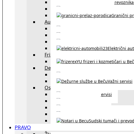
Spisak prevoznika 
Taksi službe u Beču
Granični pr
Auto
exYU automehaničar
Auto kuće, placev
Kupovina aut
Električni au
Frizeri i kozmetičari
exYU frizeri i kozmetičari u Be
Dežurne službe u Beču
Gde kupovati ne
Važni servisi
Ostalo
Ostali servisi
Kultura
exYU sport
exYU advokati u Beč
Sudski tumači i prevod
PRAVO
Život i rad u Austriji