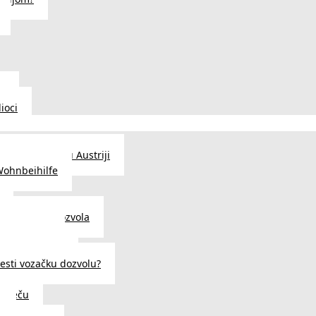
u
ioci
traženje posla u Austriji
Wohnbeihilfe
enje viza i dozvola
 u Austriji
državljanstva?
esti vozačku dozvolu?
u Beču
i