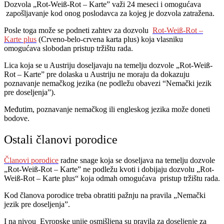
Dozvola „Rot-Weiß-Rot – Karte” važi 24 meseci i omogućava
zapošljavanje kod onog poslodavca za kojeg je dozvola zatražena.
Posle toga može se podneti zahtev za dozvolu
Rot-Weiß-Rot –
Karte plus
(Crveno-belo-crvena karta plus) koja vlasniku
omogućava slobodan pristup tržištu rada.
Lica koja se u Austriju doseljavaju na temelju dozvole „Rot-Weiß-
Rot – Karte” pre dolaska u Austriju ne moraju da dokazuju
poznavanje nemačkog jezika (ne podležu obavezi “Nemački jezik
pre doseljenja”).
Međutim, poznavanje nemačkog ili engleskog jezika može doneti
bodove.
Ostali članovi porodice
Članovi porodice
radne snage koja se doseljava na temelju dozvole
„Rot-Weiß-Rot – Karte” ne podležu kvoti i dobijaju dozvolu „Rot-
Weiß-Rot – Karte plus“ koja odmah omogućava pristup tržištu rada.
Kod članova porodice treba obratiti pažnju na pravila „Nemački
jezik pre doseljenja”.
I na nivou Evropske unije osmišljena su pravila za doseljenje za