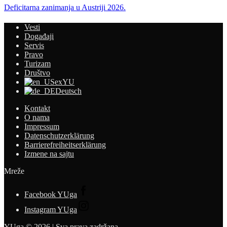
Deficitarna zanimanja u Austriji 2026.
Vesti
Događaji
Servis
Pravo
Turizam
Društvo
exYU
Deutsch
Kontakt
O nama
Impressum
Datenschutzerklärung
Barrierefreiheitserklärung
Izmene na sajtu
Mreže
Facebook YUga
Instagram YUga
YUga © 2026 | Sva prava zadržana