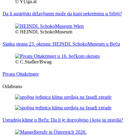
© YUga.at
Da li austrijski državljanin može da kupi nekretninu u Srbiji?
© HEINDL SchokoMuseum
Slatka strana 23. okruga: HEINDL SchokoMuseum u Beču
© C.Stadler/Bwag
Pivara Ottakringer
Odabrano
Ugradnja klime u Beču: Da li je dozvoljeno i koja su pravila?