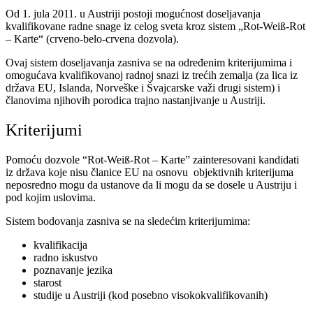
Od 1. jula 2011. u Austriji postoji mogućnost doseljavanja
kvalifikovane radne snage iz celog sveta kroz sistem „Rot-Weiß-Rot
– Karte“ (crveno-belo-crvena dozvola).
Ovaj sistem doseljavanja zasniva se na određenim kriterijumima i
omogućava kvalifikovanoj radnoj snazi iz trećih zemalja (za lica iz
država EU, Islanda, Norveške i Švajcarske važi drugi sistem) i
članovima njihovih porodica trajno nastanjivanje u Austriji.
Kriterijumi
Pomoću dozvole “Rot-Weiß-Rot – Karte” zainteresovani kandidati
iz država koje nisu članice EU na osnovu objektivnih kriterijuma
neposredno mogu da ustanove da li mogu da se dosele u Austriju i
pod kojim uslovima.
Sistem bodovanja zasniva se na sledećim kriterijumima:
kvalifikacija
radno iskustvo
poznavanje jezika
starost
studije u Austriji (kod posebno visokokvalifikovanih)