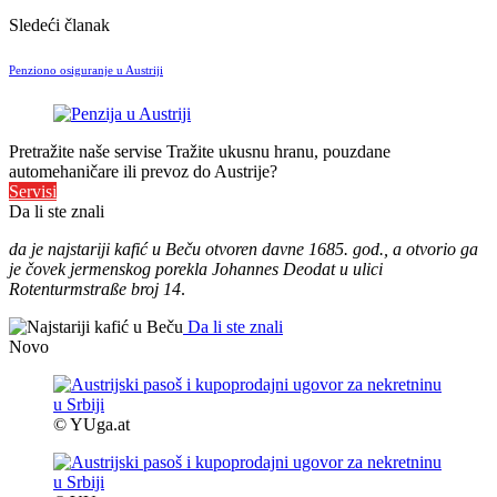
Sledeći članak
Penziono osiguranje u Austriji
Pretražite naše servise
Tražite ukusnu hranu, pouzdane
automehaničare ili prevoz do Austrije?
Servisi
Da li ste znali
da je najstariji kafić u Beču otvoren davne 1685. god., a otvorio ga
je čovek jermenskog porekla Johannes Deodat u ulici
Rotenturmstraße broj 14
.
Da li ste znali
Novo
© YUga.at