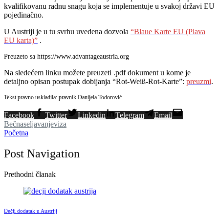
kvalifikovanu radnu snagu koja se implementuje u svakoj državi EU
pojedinačno.
U Austriji je u tu svrhu uvedena dozvola
“Blaue Karte EU (Plava
EU karta)”
.
Preuzeto sa https://www.advantageaustria.org
Na sledećem linku možete preuzeti .pdf dokument u kome je
detaljno opisan postupak dobijanja “Rot-Weiß-Rot-Karte”:
preuzmi
.
Tekst pravno uskladila: pravnik Danijela Todorović
Facebook
Twitter
Linkedin
Telegram
Email
Beč
naseljavanje
viza
Početna
Post Navigation
Prethodni članak
Dečji dodatak u Austriji