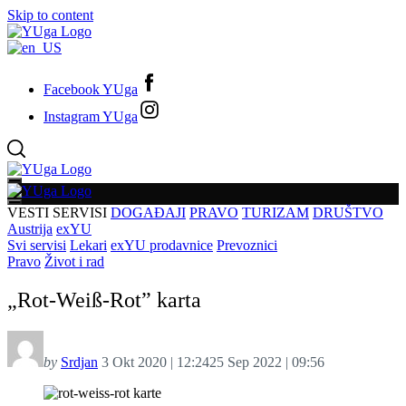
Skip to content
Facebook YUga
Instagram YUga
VESTI
SERVISI
DOGAĐAJI
PRAVO
TURIZAM
DRUŠTVO
Austrija
exYU
Svi servisi
Lekari
exYU prodavnice
Prevoznici
Pravo
Život i rad
„Rot-Weiß-Rot” karta
by
Srdjan
3 Okt 2020 | 12:24
25 Sep 2022 | 09:56