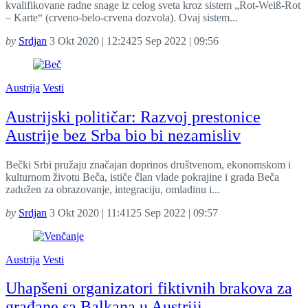
kvalifikovane radne snage iz celog sveta kroz sistem „Rot-Weiß-Rot
– Karte“ (crveno-belo-crvena dozvola). Ovaj sistem...
by
Srdjan
3 Okt 2020 | 12:24
25 Sep 2022 | 09:56
Austrija
Vesti
Austrijski političar: Razvoj prestonice
Austrije bez Srba bio bi nezamisliv
Bečki Srbi pružaju značajan doprinos društvenom, ekonomskom i
kulturnom životu Beča, ističe član vlade pokrajine i grada Beča
zadužen za obrazovanje, integraciju, omladinu i...
by
Srdjan
3 Okt 2020 | 11:41
25 Sep 2022 | 09:57
Austrija
Vesti
Uhapšeni organizatori fiktivnih brakova za
građane sa Balkana u Austriji