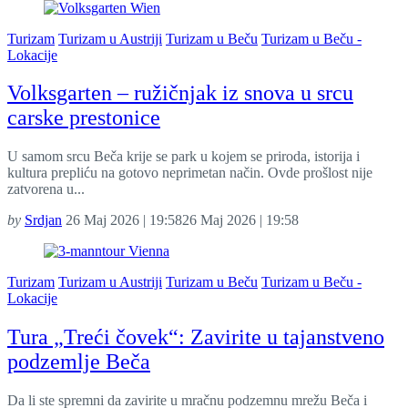
Turizam
Turizam u Austriji
Turizam u Beču
Turizam u Beču -
Lokacije
Volksgarten – ružičnjak iz snova u srcu
carske prestonice
U samom srcu Beča krije se park u kojem se priroda, istorija i
kultura prepliću na gotovo neprimetan način. Ovde prošlost nije
zatvorena u...
by
Srdjan
26 Maj 2026 | 19:58
26 Maj 2026 | 19:58
Turizam
Turizam u Austriji
Turizam u Beču
Turizam u Beču -
Lokacije
Tura „Treći čovek“: Zavirite u tajanstveno
podzemlje Beča
Da li ste spremni da zavirite u mračnu podzemnu mrežu Beča i