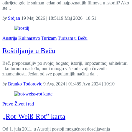
otkrijete gde je sniman jedan od najpoznatijih filmova u istoriji? Ako
ste...
by
Srdjan
19 Maj 2026 | 18:51
19 Maj 2026 | 18:51
Austrija
Kulinarstvo
Turizam
Turizam u Beču
Roštiljanje u Beču
Beč, prepoznatljiv po svojoj bogatoj istoriji, impozantnoj arhitekturi
i kulturnom nasleđu, nudi mnogo više od svojih čuvenih
znamenitosti. Jedan od sve popularnijih načina da...
by
Branko Todorovic
9 Avg 2024 | 01:48
9 Avg 2024 | 10:10
Pravo
Život i rad
„Rot-Weiß-Rot” karta
Od 1. jula 2011. u Austriji postoji mogućnost doseljavanja