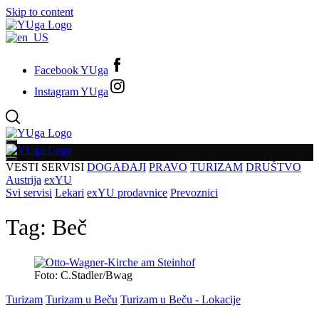
Skip to content
Facebook YUga
Instagram YUga
VESTI
SERVISI
DOGAĐAJI
PRAVO
TURIZAM
DRUŠTVO
Austrija
exYU
Svi servisi
Lekari
exYU prodavnice
Prevoznici
Tag:
Beč
Foto: C.Stadler/Bwag
Turizam
Turizam u Beču
Turizam u Beču - Lokacije