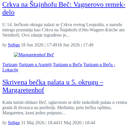
Crkva na Štajnhofu Beč: Vagnerovo remek-
delo
U 14. bečkom okrugu nalazi se Crkva svetog Leopolda, u narodu
mnogo poznatija kao Crkva na Štajnhofu (Otto-Wagner-Kirche am
Steinhof). Ovo zdanje izgrađeno je...
by
Srdjan
18 Jun 2026 | 17:49
18 Jun 2026 | 17:49
Turizam
Turizam u Austriji
Turizam u Beču
Turizam u Beču -
Lokacije
Skrivena bečka palata u 5. okrugu –
Margaretenhof
Kada turisti obilaze Beč, uglavnom se drže raskošnih palata u centru
grada ili dvoraca na periferiji. Međutim, petu bečku opštinu,
Margareten, krasi jedno potpuno...
by
Srdjan
31 Maj 2026 | 18:44
31 Maj 2026 | 18:44