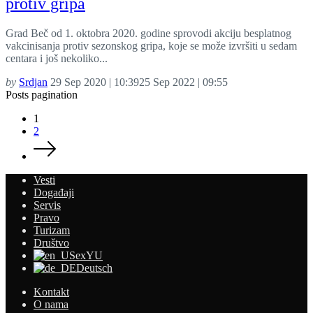
protiv gripa
Grad Beč od 1. oktobra 2020. godine sprovodi akciju besplatnog
vakcinisanja protiv sezonskog gripa, koje se može izvršiti u sedam
centara i još nekoliko...
by
Srdjan
29 Sep 2020 | 10:39
25 Sep 2022 | 09:55
Posts pagination
1
2
Vesti
Događaji
Servis
Pravo
Turizam
Društvo
exYU
Deutsch
Kontakt
O nama