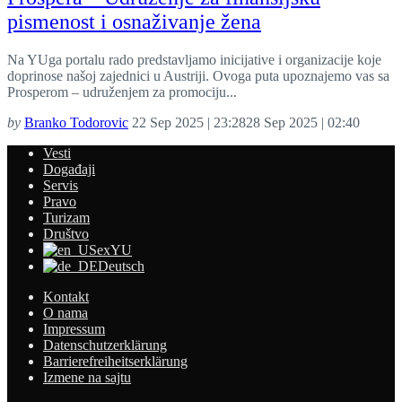
pismenost i osnaživanje žena
Na YUga portalu rado predstavljamo inicijative i organizacije koje
doprinose našoj zajednici u Austriji. Ovoga puta upoznajemo vas sa
Prosperom – udruženjem za promociju...
by
Branko Todorovic
22 Sep 2025 | 23:28
28 Sep 2025 | 02:40
Vesti
Događaji
Servis
Pravo
Turizam
Društvo
exYU
Deutsch
Kontakt
O nama
Impressum
Datenschutzerklärung
Barrierefreiheitserklärung
Izmene na sajtu