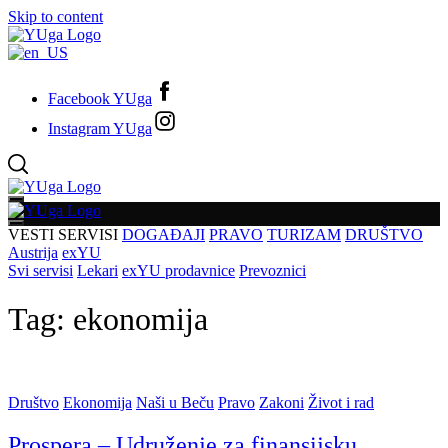
Skip to content
Facebook YUga
Instagram YUga
VESTI
SERVISI
DOGAĐAJI
PRAVO
TURIZAM
DRUŠTVO
Austrija
exYU
Svi servisi
Lekari
exYU prodavnice
Prevoznici
Tag:
ekonomija
Društvo
Ekonomija
Naši u Beču
Pravo
Zakoni
Život i rad
Prospera – Udruženje za finansijsku