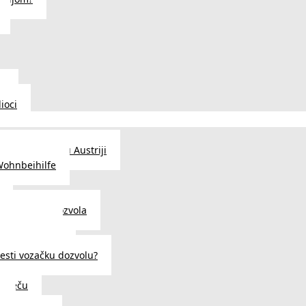
u
ioci
traženje posla u Austriji
Wohnbeihilfe
enje viza i dozvola
 u Austriji
državljanstva?
esti vozačku dozvolu?
u Beču
i