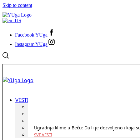
Skip to content
Facebook YUga
Instagram YUga
VESTI
ID Austria turneja 2026: Rešite sve bez termina i p
Koridor penzija u Austriji – da li se isplati i ko je 
Zdravstvena zaštita u Austriji za turiste iz Srbije:
Ugradnja klime u Beču: Da li je dozvoljeno i koja s
SVE VESTI