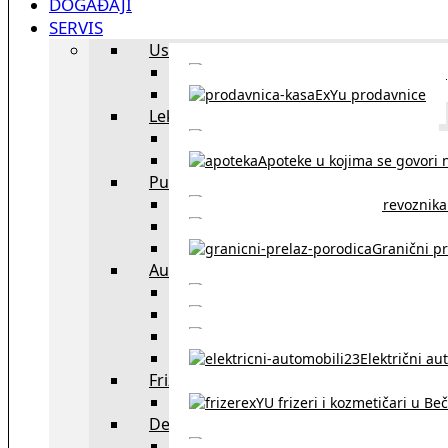
DOGAĐAJI
SERVIS
Uslužni objekti
exYU uslužni objekti u Beču
ExYu prodavnice
Lekari
exYU lekari u Beču
Apoteke u kojima se govori n
Putovanja
Spisak prevoznika 
Taksi službe u Beču
Granični pr
Auto
exYU automehaničar
Auto kuće, placev
Kupovina aut
Električni au
Frizeri i kozmetičari
exYU frizeri i kozmetičari u Be
Dežurne službe u Beču
Gde kupovati ne