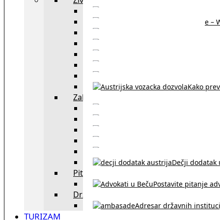
Sajtovi za 
Pomoć za stanovanje – 
Boravišne vize
Boravišne dozvole
Produž
Penziono osiguranje
Kako do austrijskog 
Kako prev
Zakon i pravo u Beču
exYU advokati 
Sudski tumači i prevodioc
Sklapanje br
Razvod braka u Austriji
Dečji dodatak u
Pitajte advokata
Postavite pitanje ad
Državne institucije
Adresar državnih instituci
TURIZAM