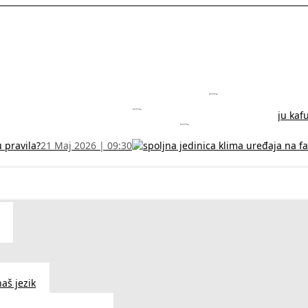
rodužite sertifikat na vreme!
5 Jul 2026 | 14:38
može dobiti
28 Jun 2026 | 09:32
 Vodič za RFZO obrazac
7 Jun 2026 | 10:09
u pravila?
21 Maj 2026 | 09:30
aš jezik