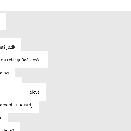
aš jezik
na relaciji Beč – exYU
elazi
i u Beču
i i prodavnice delova
a u Austriji
tomobili u Austriji
ču
deljom?