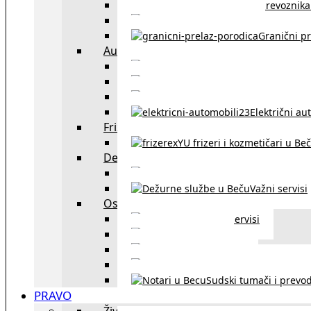
Spisak prevoznika 
Taksi službe u Beču
Granični pr
Auto
exYU automehaničar
Auto kuće, placev
Kupovina aut
Električni au
Frizeri i kozmetičari
exYU frizeri i kozmetičari u Be
Dežurne službe u Beču
Gde kupovati ne
Važni servisi
Ostalo
Ostali servisi
Kultura
exYU sport
exYU advokati u Beč
Sudski tumači i prevod
PRAVO
Život i rad u Austriji