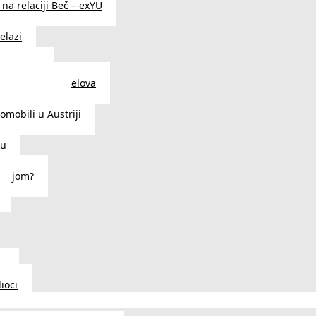
na relaciji Beč – exYU
elazi
i u Beču
i i prodavnice delova
a u Austriji
tomobili u Austriji
ču
deljom?
u
ioci