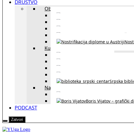
DRUŠTVO
Obrazovanje
Kursevi nemačkog
Portal za u
Studiranje u Beču
Škol
Nostr
Kultura
Likovi i dela
Zapisi iz rasejanj
Zapisi iz zavičaja
Verske zaje
Srpska bibl
Naši u Beču
Jezička škol
Boris Vijatov – grafički 
PODCAST
Zatvori