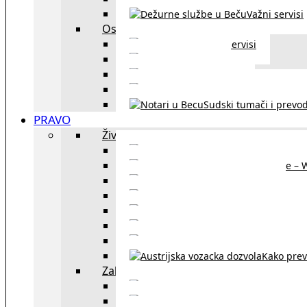
Važni servisi
Ostalo
Ostali servisi
Kultura
exYU sport
exYU advokati u Beč
Sudski tumači i prevod
PRAVO
Život i rad u Austriji
Sajtovi za 
Pomoć za stanovanje – 
Boravišne vize
Boravišne dozvole
Produž
Penziono osiguranje
Kako do austrijskog 
Kako prev
Zakon i pravo u Beču
exYU advokati 
Sudski tumači i prevodioc