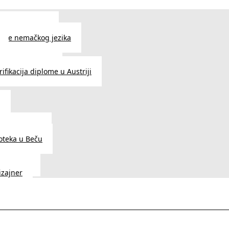
 jezika u Beču
čenje nemačkog jezika
e srpskog jezika
ifikacija diplome u Austriji
a
dnice u Beču
ioteka u Beču
a Vedunia
dizajner