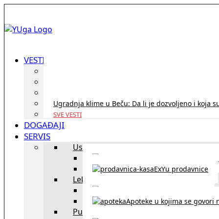
VESTI
ID Austria turneja 2026: Rešite sve bez termina i p
Koridor penzija u Austriji – da li se isplati i ko je 
Zdravstvena zaštita u Austriji za turiste iz Srbije:
Ugradnja klime u Beču: Da li je dozvoljeno i koja s
SVE VESTI
DOGAĐAJI
SERVIS
Uslužni objekti
exYU uslužni objekti u Beču
ExYu prodavnice
Lekari
exYU lekari u Beču
Apoteke u kojima se govori n
Putovanja