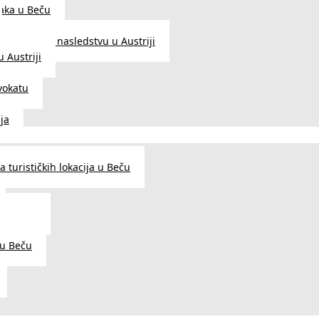
aka u Beču
Zakon o nasledstvu u Austriji
 Austriji
vokatu
ja
 turističkih lokacija u Beču
og šarma
prema
 u Beču