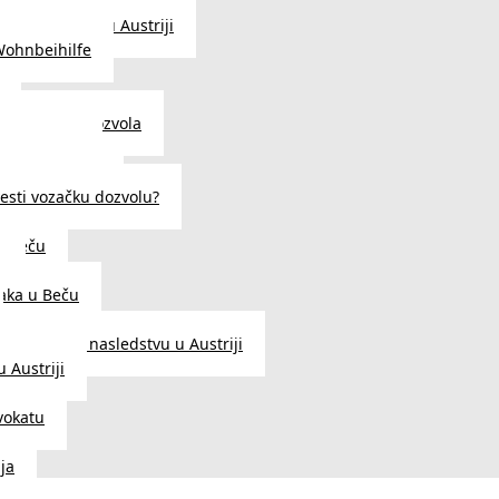
traženje posla u Austriji
Wohnbeihilfe
enje viza i dozvola
 u Austriji
državljanstva?
esti vozačku dozvolu?
u Beču
i
aka u Beču
Zakon o nasledstvu u Austriji
 Austriji
vokatu
ja