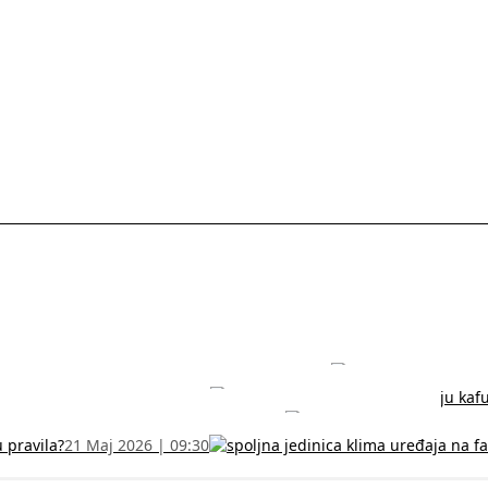
rodužite sertifikat na vreme!
5 Jul 2026 | 14:38
može dobiti
28 Jun 2026 | 09:32
 Vodič za RFZO obrazac
7 Jun 2026 | 10:09
u pravila?
21 Maj 2026 | 09:30