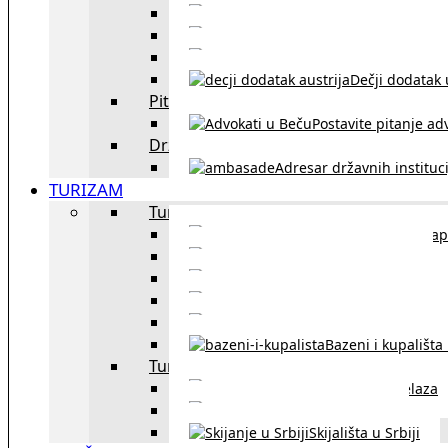
Sklapanje br
Razvod braka u Austriji
Dečji dodatak u
Pitajte advokata
Postavite pitanje ad
Državne institucije
Adresar državnih instituci
TURIZAM
Turizam u Austriji
Mapa
Turizam u Beču
Gradski prevoz u Beču
Inzbruk – grad italijansk
Obavezna zimska o
Bazeni i kupališta
Turizam u regionu
Spisak graničnih prelaza
Putarine u regionu
Skijališta u Srbiji