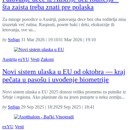
šta zaista treba znati pre polaska
Za mnoge porodice u Austriji, putovanja dece bez oba roditelja nisu
izuzetak već rutina. Raspusti, posete baki i deki, ekskurzije ili
letovanja, sve su...
by
Srdjan
31 Mar 2026 | 19:10
31 Mar 2026 | 19:10
Austrija
exYU
Vesti
Zakoni
Novi sistem ulaska u EU od oktobra — kraj
pečata u pasošu i uvođenje biometrije
Novi sistem ulaska u EU 2025 donosi veliku promenu za putnike iz
Srbije i regiona. Ako planirate da na jesen putujete u neku zemlju...
by
Srdjan
29 Sep 2025 | 18:29
29 Sep 2025 | 18:41
exYU
Vesti