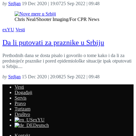
by
Srdjan
19 Dec 2020 | 19:07
25 Sep 2022 | 09:48
Chris Neal/Shooter Imaging/For CPR News
exYU
Vesti
Da li putovati za praznike u Srbiju
Prethodnih dana se dosta pisalo i govorilo o tome kako i da li za
predstojeće praznike i pored epidemiološke situacije ipak otputovati
u Srbiju....
by
Srdjan
15 Dec 2020 | 20:08
25 Sep 2022 | 09:48
Vesti
Događaji
Servis
Pravo
Turizam
Društvo
exYU
Deutsch
Kontakt