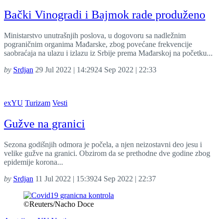
Bački Vinogradi i Bajmok rade produženo
Ministarstvo unutrašnjih poslova, u dogovoru sa nadležnim
pograničnim organima Mađarske, zbog povećane frekvencije
saobraćaja na ulazu i izlazu iz Srbije prema Mađarskoj na početku...
by
Srdjan
29 Jul 2022 | 14:29
24 Sep 2022 | 22:33
exYU
Turizam
Vesti
Gužve na granici
Sezona godišnjih odmora je počela, a njen neizostavni deo jesu i
velike gužve na granici. Obzirom da se prethodne dve godine zbog
epidemije korona...
by
Srdjan
11 Jul 2022 | 15:39
24 Sep 2022 | 22:37
©Reuters/Nacho Doce