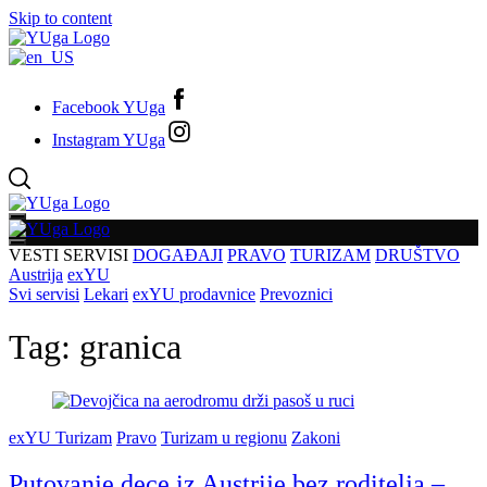
Skip to content
Facebook YUga
Instagram YUga
VESTI
SERVISI
DOGAĐAJI
PRAVO
TURIZAM
DRUŠTVO
Austrija
exYU
Svi servisi
Lekari
exYU prodavnice
Prevoznici
Tag:
granica
exYU Turizam
Pravo
Turizam u regionu
Zakoni
Putovanje dece iz Austrije bez roditelja –