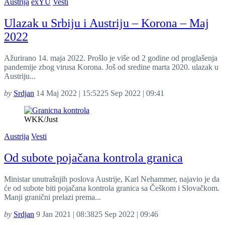
Austrija
exYU
Vesti
Ulazak u Srbiju i Austriju – Korona – Maj
2022
Ažurirano 14. maja 2022. Prošlo je više od 2 godine od proglašenja
pandemije zbog virusa Korona. Još od sredine marta 2020. ulazak u
Austriju...
by
Srdjan
14 Maj 2022 | 15:52
25 Sep 2022 | 09:41
WKK/Just
Austrija
Vesti
Od subote pojačana kontrola granica
Ministar unutrašnjih poslova Austrije, Karl Nehammer, najavio je da
će od subote biti pojačana kontrola granica sa Češkom i Slovačkom.
Manji granični prelazi prema...
by
Srdjan
9 Jan 2021 | 08:38
25 Sep 2022 | 09:46