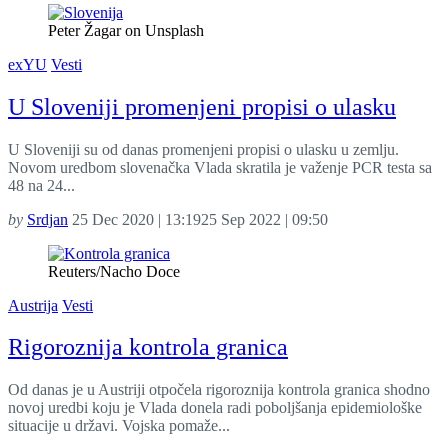
Peter Žagar on Unsplash
exYU
Vesti
U Sloveniji promenjeni propisi o ulasku
U Sloveniji su od danas promenjeni propisi o ulasku u zemlju.
Novom uredbom slovenačka Vlada skratila je važenje PCR testa sa
48 na 24...
by
Srdjan
25 Dec 2020 | 13:19
25 Sep 2022 | 09:50
Reuters/Nacho Doce
Austrija
Vesti
Rigoroznija kontrola granica
Od danas je u Austriji otpočela rigoroznija kontrola granica shodno
novoj uredbi koju je Vlada donela radi poboljšanja epidemiološke
situacije u državi. Vojska pomaže...