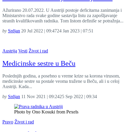
Ažurirano 20.07.2022. U Austriji postoje deficitarna zanimanja i
Ministarstvo rada svake godine sastavlja listu za zapošljavanje
stranih kvalifikovanih radnika. Tom listom definiše se potražnja...
by
Srdjan
20 Jul 2022 | 09:47
24 Jan 2023 | 07:51
Austrija
Vesti
Život i rad
Medicinske sestre u Beču
Poslednjih godina, a posebno u vreme krize sa korona virusom,
medicinske sestre su postale veoma tražene u Beču, ali i u celoj
Austriji. Kada...
by
Srdjan
11 Nov 2021 | 09:24
25 Sep 2022 | 09:34
Photo by Ono Kosuki from Pexels
Pravo
Život i rad