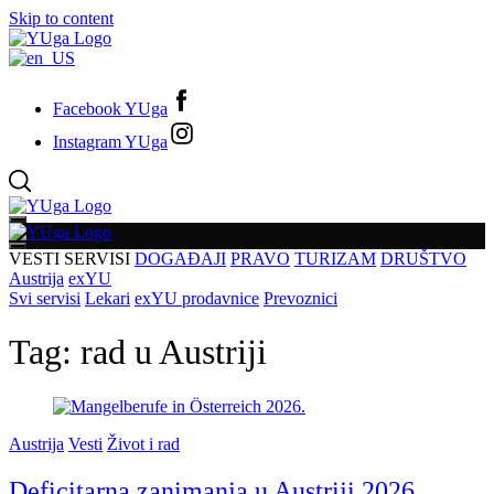
Skip to content
Facebook YUga
Instagram YUga
VESTI
SERVISI
DOGAĐAJI
PRAVO
TURIZAM
DRUŠTVO
Austrija
exYU
Svi servisi
Lekari
exYU prodavnice
Prevoznici
Tag:
rad u Austriji
Austrija
Vesti
Život i rad
Deficitarna zanimanja u Austriji 2026.