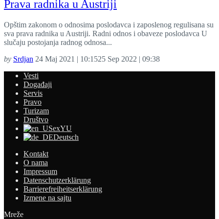
Prava radnika u Austriji
Opštim zakonom o odnosima poslodavca i zaposlenog regulisana su
sva prava radnika u Austriji. Radni odnos i obaveze poslodavca U
slučaju postojanja radnog odnosa...
by
Srdjan
24 Maj 2021 | 10:15
25 Sep 2022 | 09:38
Vesti
Događaji
Servis
Pravo
Turizam
Društvo
exYU
Deutsch
Kontakt
O nama
Impressum
Datenschutzerklärung
Barrierefreiheitserklärung
Izmene na sajtu
Mreže