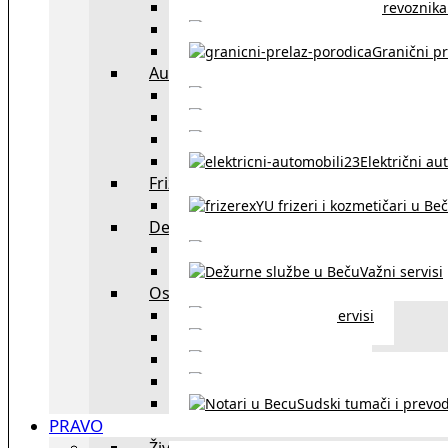
Spisak prevoznika 
Taksi službe u Beču
Granični pr
Auto
exYU automehaničar
Auto kuće, placev
Kupovina aut
Električni au
Frizeri i kozmetičari
exYU frizeri i kozmetičari u Be
Dežurne službe u Beču
Gde kupovati ne
Važni servisi
Ostalo
Ostali servisi
Kultura
exYU sport
exYU advokati u Beč
Sudski tumači i prevod
PRAVO
Život i rad u Austriji