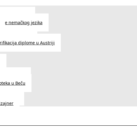
 jezika u Beču
čenje nemačkog jezika
e srpskog jezika
ifikacija diplome u Austriji
a
dnice u Beču
ioteka u Beču
a Vedunia
dizajner