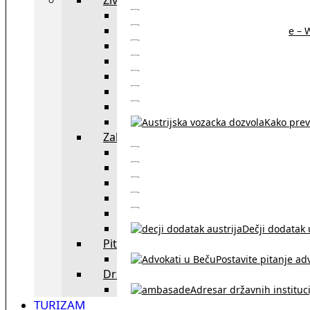
Sajtovi za 
Pomoć za stanovanje – 
Boravišne vize
Boravišne dozvole
Produž
Penziono osiguranje
Kako do austrijskog 
Kako prev
Zakon i pravo u Beču
exYU advokati 
Sudski tumači i prevodioc
Sklapanje br
Razvod braka u Austriji
Dečji dodatak u
Pitajte advokata
Postavite pitanje ad
Državne institucije
Adresar državnih instituci
TURIZAM