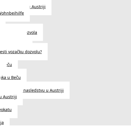
traženje posla u Austriji
Wohnbeihilfe
enje viza i dozvola
 u Austriji
državljanstva?
esti vozačku dozvolu?
u Beču
i
aka u Beču
Zakon o nasledstvu u Austriji
 Austriji
vokatu
ja