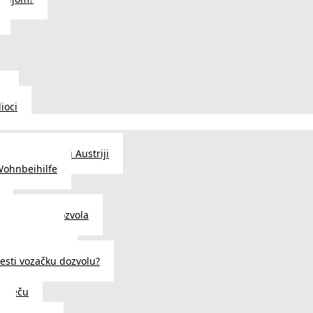
u
ioci
traženje posla u Austriji
Wohnbeihilfe
enje viza i dozvola
 u Austriji
državljanstva?
esti vozačku dozvolu?
u Beču
i