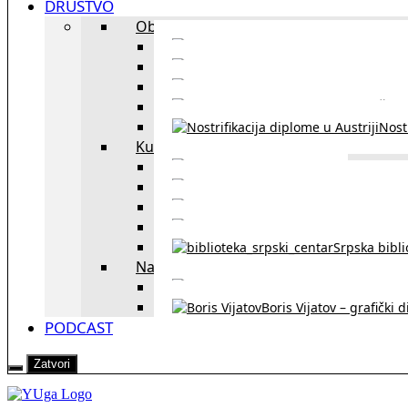
DRUŠTVO
Obrazovanje
Kursevi nemačkog
Portal za u
Studiranje u Beču
Škol
Nostr
Kultura
Likovi i dela
Zapisi iz rasejanj
Zapisi iz zavičaja
Verske zaje
Srpska bibl
Naši u Beču
Jezička škol
Boris Vijatov – grafički 
PODCAST
Zatvori