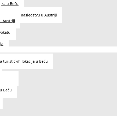
aka u Beču
Zakon o nasledstvu u Austriji
 Austriji
vokatu
ja
 turističkih lokacija u Beču
og šarma
prema
 u Beču