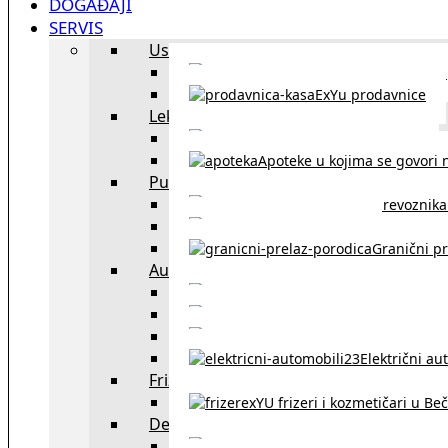
DOGAĐAJI
SERVIS
Uslužni objekti
exYU uslužni objekti u Beču
ExYu prodavnice
Lekari
exYU lekari u Beču
Apoteke u kojima se govori n
Putovanja
Spisak prevoznika 
Taksi službe u Beču
Granični pr
Auto
exYU automehaničar
Auto kuće, placev
Kupovina aut
Električni au
Frizeri i kozmetičari
exYU frizeri i kozmetičari u Be
Dežurne službe u Beču
Gde kupovati ne