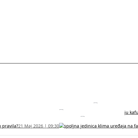
rodužite sertifikat na vreme!
5 Jul 2026 | 14:38
može dobiti
28 Jun 2026 | 09:32
 Vodič za RFZO obrazac
7 Jun 2026 | 10:09
u pravila?
21 Maj 2026 | 09:30