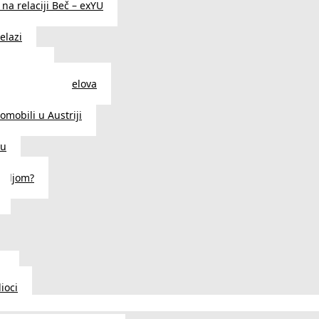
na relaciji Beč – exYU
elazi
i u Beču
i i prodavnice delova
a u Austriji
tomobili u Austriji
ču
deljom?
u
ioci