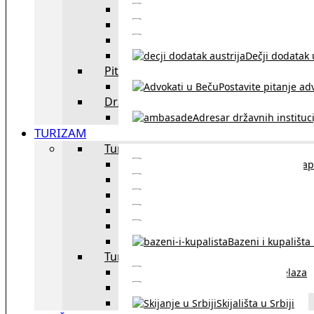
Sklapanje br
Razvod braka u Austriji
Dečji dodatak u
Pitajte advokata
Postavite pitanje ad
Državne institucije
Adresar državnih instituci
TURIZAM
Turizam u Austriji
Mapa
Turizam u Beču
Gradski prevoz u Beču
Inzbruk – grad italijansk
Obavezna zimska o
Bazeni i kupališta
Turizam u regionu
Spisak graničnih prelaza
Putarine u regionu
Skijališta u Srbiji