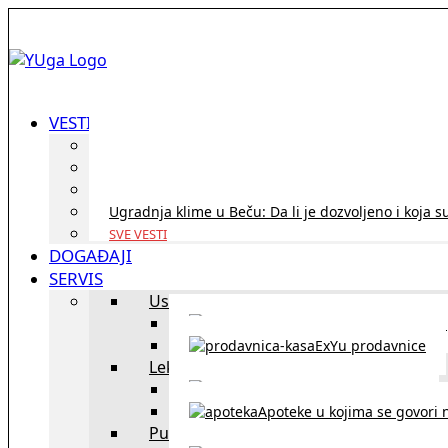
VESTI
ID Austria turneja 2026: Rešite sve bez termina i p
Koridor penzija u Austriji – da li se isplati i ko je 
Zdravstvena zaštita u Austriji za turiste iz Srbije:
Ugradnja klime u Beču: Da li je dozvoljeno i koja s
SVE VESTI
DOGAĐAJI
SERVIS
Uslužni objekti
exYU uslužni objekti u Beču
ExYu prodavnice
Lekari
exYU lekari u Beču
Apoteke u kojima se govori n
Putovanja