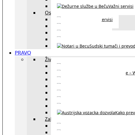
Važni servisi
Ostalo
Ostali servisi
Kultura
exYU sport
exYU advokati u Beč
Sudski tumači i prevod
PRAVO
Život i rad u Austriji
Sajtovi za 
Pomoć za stanovanje – 
Boravišne vize
Boravišne dozvole
Produž
Penziono osiguranje
Kako do austrijskog 
Kako prev
Zakon i pravo u Beču
exYU advokati 
Sudski tumači i prevodioc