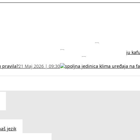
rodužite sertifikat na vreme!
5 Jul 2026 | 14:38
može dobiti
28 Jun 2026 | 09:32
 Vodič za RFZO obrazac
7 Jun 2026 | 10:09
u pravila?
21 Maj 2026 | 09:30
aš jezik