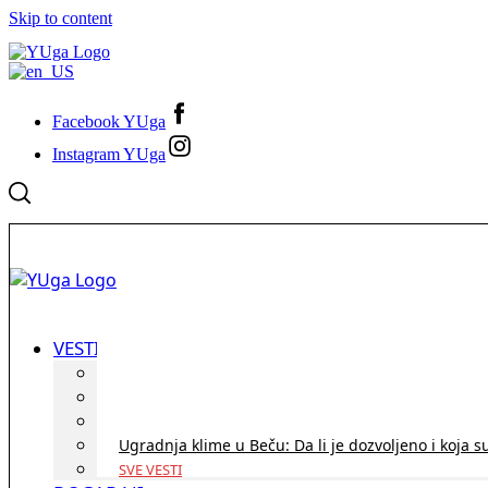
Skip to content
Facebook YUga
Instagram YUga
VESTI
ID Austria turneja 2026: Rešite sve bez termina i p
Koridor penzija u Austriji – da li se isplati i ko je 
Zdravstvena zaštita u Austriji za turiste iz Srbije:
Ugradnja klime u Beču: Da li je dozvoljeno i koja s
SVE VESTI