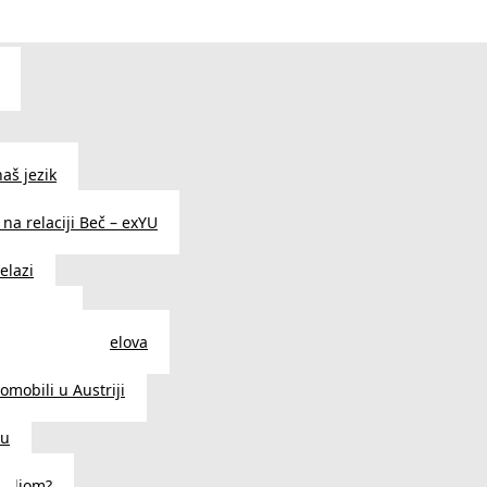
aš jezik
na relaciji Beč – exYU
elazi
i u Beču
i i prodavnice delova
a u Austriji
tomobili u Austriji
ču
deljom?