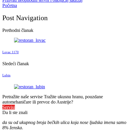
Prihvati neophodni servis i otključaj sadržaj
Početna
Post Navigation
Prethodni članak
Lovac 1170
Sledeći članak
Lubin
Pretražite naše servise
Tražite ukusnu hranu, pouzdane
automehaničare ili prevoz do Austrije?
Servisi
Da li ste znali
da su od ukupnog broja bečkih ulica koja nose ljudska imena samo
8% ženska
.