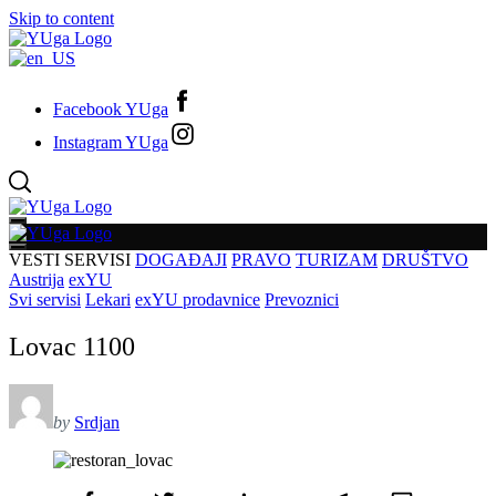
Skip to content
Facebook YUga
Instagram YUga
VESTI
SERVISI
DOGAĐAJI
PRAVO
TURIZAM
DRUŠTVO
Austrija
exYU
Svi servisi
Lekari
exYU prodavnice
Prevoznici
Lovac 1100
by
Srdjan