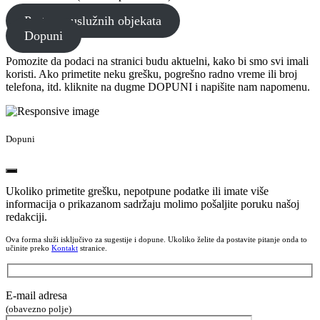
Pretraga uslužnih objekata
Dopuni
Pomozite da podaci na stranici budu aktuelni, kako bi smo svi imali
koristi. Ako primetite neku grešku, pogrešno radno vreme ili broj
telefona, itd. kliknite na dugme DOPUNI i napišite nam napomenu.
Dopuni
Ukoliko primetite grešku, nepotpune podatke ili imate više
informacija o prikazanom sadržaju molimo pošaljite poruku našoj
redakciji.
Ova forma služi isključivo za sugestije i dopune. Ukoliko želite da postavite pitanje onda to
učinite preko
Kontakt
stranice.
E-mail adresa
(obavezno polje)