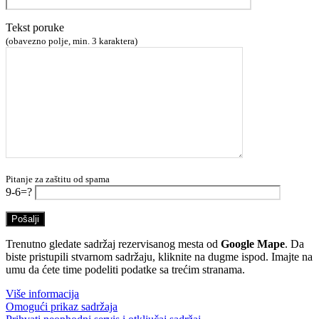
Tekst poruke
(obavezno polje, min. 3 karaktera)
Pitanje za zaštitu od spama
9-6=?
Trenutno gledate sadržaj rezervisanog mesta od
Google Mape
. Da
biste pristupili stvarnom sadržaju, kliknite na dugme ispod. Imajte na
umu da ćete time podeliti podatke sa trećim stranama.
Više informacija
Omogući prikaz sadržaja