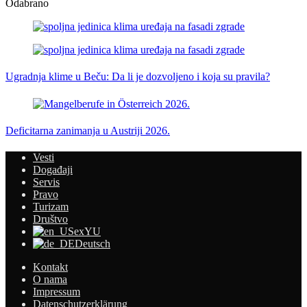
Odabrano
Ugradnja klime u Beču: Da li je dozvoljeno i koja su pravila?
Deficitarna zanimanja u Austriji 2026.
Vesti
Događaji
Servis
Pravo
Turizam
Društvo
exYU
Deutsch
Kontakt
O nama
Impressum
Datenschutzerklärung