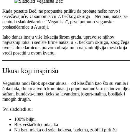
Kada posetite Beč, ne propustite priliku da probate nešto novo i
osvežavajuće. U samom srcu 7. bečkog okruga – Neubau, nalazi se
centrala sladoledarnice “Veganista”, prve potpuno veganske
poslastičarnice u Austriji.
Iako danas imaju više lokacija širom grada, upravo se njihov
najvažniji lokal i sedište firme nalazi u 7. bečkom okrugu, zbog čega
ovu sladoledarnicu s pravom ubrajamo u najzanimljivija mesta koja
vredi posetiti u ovom kvartu.
Ukusi koji inspirišu
Veganista nudi širok spektar ukusa – od klasičnih kao što su vanila i
čokolada, do kreativnih kombinacija poput narandža-maslinovo ulje-
safran, bundeva-cimet, keks sa lavandom, jogurt-malina, bosiljak i
mnogih drugih.
Svi sladoledi su:
100% biljni
Bez veštačkih dodataka
Na bazi mleka od soje, kokosa, badema, zobi ili pirinča