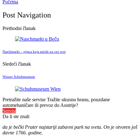
Početna
Post Navigation
Prethodni članak
Naschmarkt – pijaca koja miriše na ceo svet
Sledeći članak
Wiener Schuhmuseum
Pretražite naše servise
Tražite ukusnu hranu, pouzdane
automehaničare ili prevoz do Austrije?
Servisi
Da li ste znali
da je bečki Prater najstariji zabavni park na svetu. On je otvoren još
davne 1766. godine.