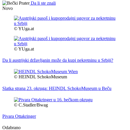
Da li ste znali
Novo
© YUga.at
© YUga.at
Da li austrijski državljanin može da kupi nekretninu u Srbiji?
© HEINDL SchokoMuseum
Slatka strana 23. okruga: HEINDL SchokoMuseum u Beču
© C.Stadler/Bwag
Pivara Ottakringer
Odabrano