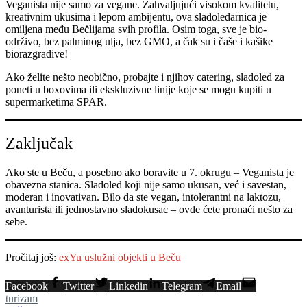
Veganista nije samo za vegane. Zahvaljujući visokom kvalitetu,
kreativnim ukusima i lepom ambijentu, ova sladoledarnica je
omiljena među Bečlijama svih profila. Osim toga, sve je bio-
održivo, bez palminog ulja, bez GMO, a čak su i čaše i kašike
biorazgradive!
Ako želite nešto neobično, probajte i njihov catering, sladoled za
poneti u boxovima ili ekskluzivne linije koje se mogu kupiti u
supermarketima SPAR.
Zaključak
Ako ste u Beču, a posebno ako boravite u 7. okrugu – Veganista je
obavezna stanica. Sladoled koji nije samo ukusan, već i savestan,
moderan i inovativan. Bilo da ste vegan, intolerantni na laktozu,
avanturista ili jednostavno sladokusac – ovde ćete pronaći nešto za
sebe.
Pročitaj još:
exYu uslužni objekti u Beču
Facebook
Twitter
Linkedin
Telegram
Email
turizam