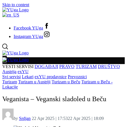
Skip to content
Facebook YUga
Instagram YUga
VESTI
SERVISI
DOGAĐAJI
PRAVO
TURIZAM
DRUŠTVO
Austrija
exYU
Svi servisi
Lekari
exYU prodavnice
Prevoznici
Turizam
Turizam u Austriji
Turizam u Beču
Turizam u Beču -
Lokacije
Veganista – Veganski sladoled u Beču
by
Srdjan
22 Apr 2025 | 17:53
22 Apr 2025 | 18:09