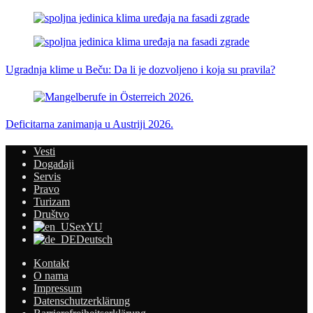
Ugradnja klime u Beču: Da li je dozvoljeno i koja su pravila?
Deficitarna zanimanja u Austriji 2026.
Vesti
Događaji
Servis
Pravo
Turizam
Društvo
exYU
Deutsch
Kontakt
O nama
Impressum
Datenschutzerklärung