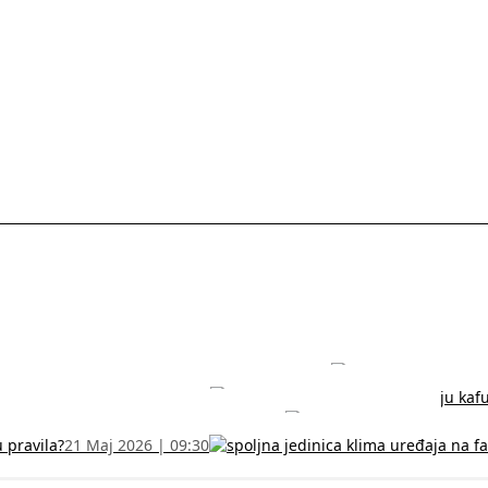
rodužite sertifikat na vreme!
5 Jul 2026 | 14:38
može dobiti
28 Jun 2026 | 09:32
 Vodič za RFZO obrazac
7 Jun 2026 | 10:09
u pravila?
21 Maj 2026 | 09:30