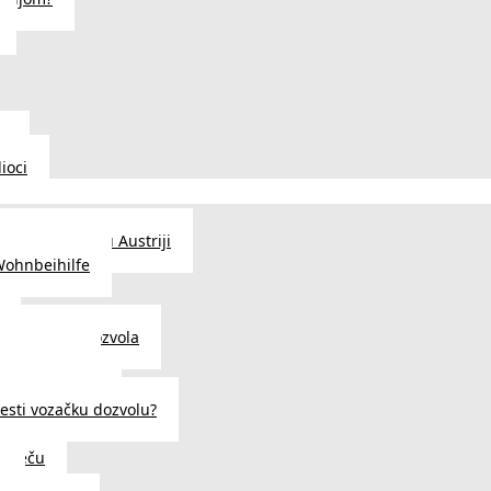
u
ioci
traženje posla u Austriji
Wohnbeihilfe
enje viza i dozvola
 u Austriji
državljanstva?
esti vozačku dozvolu?
u Beču
i