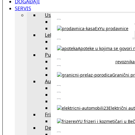
DOGAĐAJI
SERVIS
Uslužni objekti
exYU uslužni objekti u Beču
ExYu prodavnice
Lekari
exYU lekari u Beču
Apoteke u kojima se govori n
Putovanja
Spisak prevoznika 
Taksi službe u Beču
Granični pr
Auto
exYU automehaničar
Auto kuće, placev
Kupovina aut
Električni au
Frizeri i kozmetičari
exYU frizeri i kozmetičari u Be
Dežurne službe u Beču
Gde kupovati ne