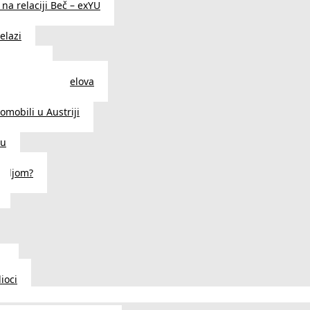
na relaciji Beč – exYU
elazi
i u Beču
i i prodavnice delova
a u Austriji
tomobili u Austriji
ču
deljom?
u
ioci