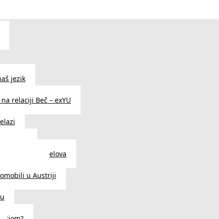
aš jezik
na relaciji Beč – exYU
elazi
i u Beču
i i prodavnice delova
a u Austriji
tomobili u Austriji
ču
deljom?