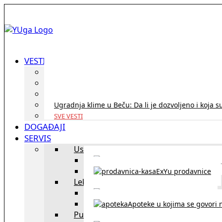
VESTI
ID Austria turneja 2026: Rešite sve bez termina i p
Koridor penzija u Austriji – da li se isplati i ko je 
Zdravstvena zaštita u Austriji za turiste iz Srbije:
Ugradnja klime u Beču: Da li je dozvoljeno i koja s
SVE VESTI
DOGAĐAJI
SERVIS
Uslužni objekti
exYU uslužni objekti u Beču
ExYu prodavnice
Lekari
exYU lekari u Beču
Apoteke u kojima se govori n
Putovanja