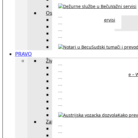
Važni servisi
Ostalo
Ostali servisi
Kultura
exYU sport
exYU advokati u Beč
Sudski tumači i prevod
PRAVO
Život i rad u Austriji
Sajtovi za 
Pomoć za stanovanje – 
Boravišne vize
Boravišne dozvole
Produž
Penziono osiguranje
Kako do austrijskog 
Kako prev
Zakon i pravo u Beču
exYU advokati 
Sudski tumači i prevodioc