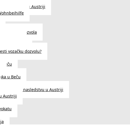
traženje posla u Austriji
Wohnbeihilfe
enje viza i dozvola
 u Austriji
državljanstva?
esti vozačku dozvolu?
u Beču
i
aka u Beču
Zakon o nasledstvu u Austriji
 Austriji
vokatu
ja