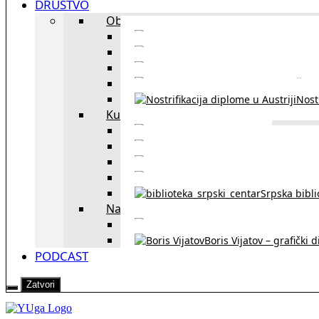
DRUŠTVO
Obrazovanje
Kursevi nemačkog
Portal za u
Studiranje u Beču
Škol
Nostr
Kultura
Likovi i dela
Zapisi iz rasejanj
Zapisi iz zavičaja
Verske zaje
Srpska bibl
Naši u Beču
Jezička škol
Boris Vijatov – grafički 
PODCAST
Zatvori