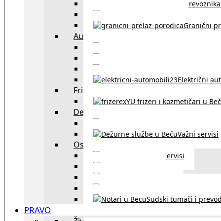
Spisak prevoznika 
Taksi službe u Beču
Granični pr
Auto
exYU automehaničar
Auto kuće, placev
Kupovina aut
Električni au
Frizeri i kozmetičari
exYU frizeri i kozmetičari u Be
Dežurne službe u Beču
Gde kupovati ne
Važni servisi
Ostalo
Ostali servisi
Kultura
exYU sport
exYU advokati u Beč
Sudski tumači i prevod
PRAVO
Život i rad u Austriji