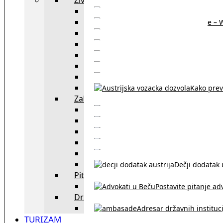
Sajtovi za 
Pomoć za stanovanje – 
Boravišne vize
Boravišne dozvole
Produž
Penziono osiguranje
Kako do austrijskog 
Kako prev
Zakon i pravo u Beču
exYU advokati 
Sudski tumači i prevodioc
Sklapanje br
Razvod braka u Austriji
Dečji dodatak u
Pitajte advokata
Postavite pitanje ad
Državne institucije
Adresar državnih instituci
TURIZAM