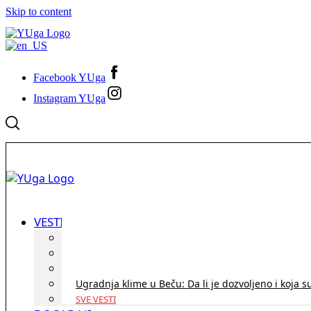
Skip to content
Facebook YUga
Instagram YUga
VESTI
ID Austria turneja 2026: Rešite sve bez termina i p
Koridor penzija u Austriji – da li se isplati i ko je 
Zdravstvena zaštita u Austriji za turiste iz Srbije:
Ugradnja klime u Beču: Da li je dozvoljeno i koja s
SVE VESTI