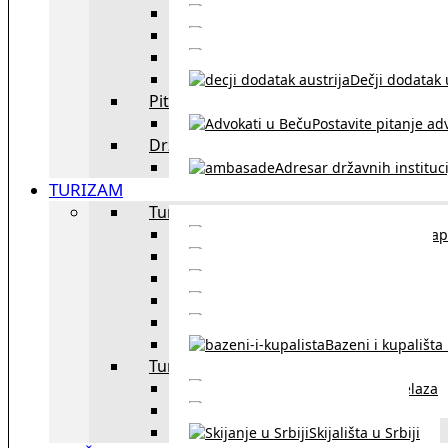
Sklapanje br
Razvod braka u Austriji
Dečji dodatak u
Pitajte advokata
Postavite pitanje ad
Državne institucije
Adresar državnih instituci
TURIZAM
Turizam u Austriji
Mapa
Turizam u Beču
Gradski prevoz u Beču
Inzbruk – grad italijansk
Obavezna zimska o
Bazeni i kupališta
Turizam u regionu
Spisak graničnih prelaza
Putarine u regionu
Skijališta u Srbiji