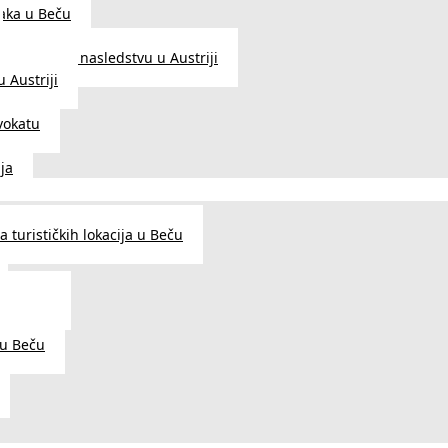
aka u Beču
Zakon o nasledstvu u Austriji
 Austriji
vokatu
ja
 turističkih lokacija u Beču
og šarma
prema
 u Beču