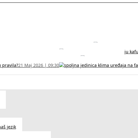
rodužite sertifikat na vreme!
5 Jul 2026 | 14:38
može dobiti
28 Jun 2026 | 09:32
 Vodič za RFZO obrazac
7 Jun 2026 | 10:09
u pravila?
21 Maj 2026 | 09:30
aš jezik