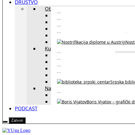
DRUŠTVO
Obrazovanje
Kursevi nemačkog
Portal za u
Studiranje u Beču
Škol
Nostr
Kultura
Likovi i dela
Zapisi iz rasejanj
Zapisi iz zavičaja
Verske zaje
Srpska bibl
Naši u Beču
Jezička škol
Boris Vijatov – grafički 
PODCAST
Zatvori