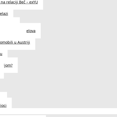
na relaciji Beč – exYU
elazi
i u Beču
i i prodavnice delova
a u Austriji
tomobili u Austriji
ču
deljom?
u
ioci