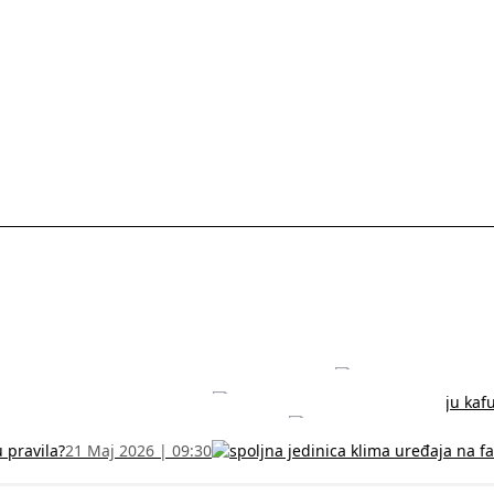
rodužite sertifikat na vreme!
5 Jul 2026 | 14:38
može dobiti
28 Jun 2026 | 09:32
 Vodič za RFZO obrazac
7 Jun 2026 | 10:09
u pravila?
21 Maj 2026 | 09:30