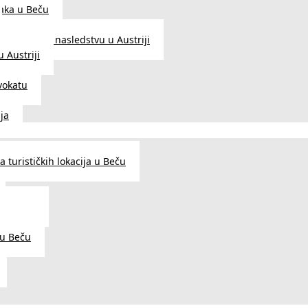
aka u Beču
Zakon o nasledstvu u Austriji
 Austriji
vokatu
ja
 turističkih lokacija u Beču
og šarma
prema
 u Beču