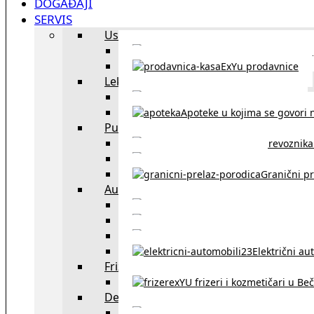
DOGAĐAJI
SERVIS
Uslužni objekti
exYU uslužni objekti u Beču
ExYu prodavnice
Lekari
exYU lekari u Beču
Apoteke u kojima se govori n
Putovanja
Spisak prevoznika 
Taksi službe u Beču
Granični pr
Auto
exYU automehaničar
Auto kuće, placev
Kupovina aut
Električni au
Frizeri i kozmetičari
exYU frizeri i kozmetičari u Be
Dežurne službe u Beču
Gde kupovati ne