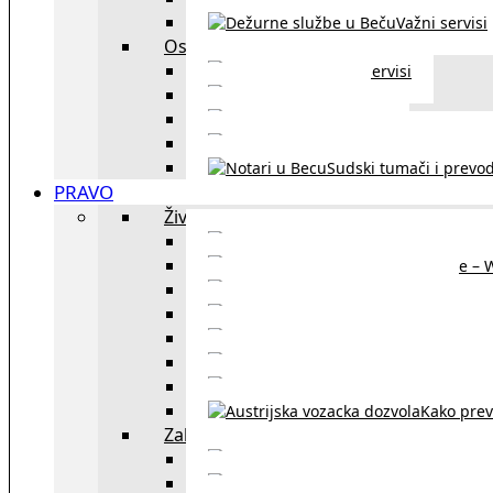
Važni servisi
Ostalo
Ostali servisi
Kultura
exYU sport
exYU advokati u Beč
Sudski tumači i prevod
PRAVO
Život i rad u Austriji
Sajtovi za 
Pomoć za stanovanje – 
Boravišne vize
Boravišne dozvole
Produž
Penziono osiguranje
Kako do austrijskog 
Kako prev
Zakon i pravo u Beču
exYU advokati 
Sudski tumači i prevodioc