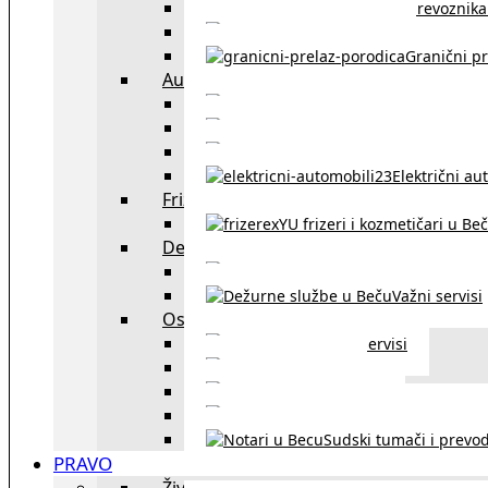
Spisak prevoznika 
Taksi službe u Beču
Granični pr
Auto
exYU automehaničar
Auto kuće, placev
Kupovina aut
Električni au
Frizeri i kozmetičari
exYU frizeri i kozmetičari u Be
Dežurne službe u Beču
Gde kupovati ne
Važni servisi
Ostalo
Ostali servisi
Kultura
exYU sport
exYU advokati u Beč
Sudski tumači i prevod
PRAVO
Život i rad u Austriji