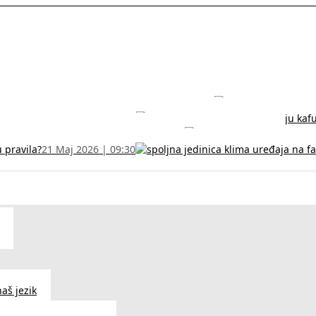
rodužite sertifikat na vreme!
5 Jul 2026 | 14:38
može dobiti
28 Jun 2026 | 09:32
 Vodič za RFZO obrazac
7 Jun 2026 | 10:09
u pravila?
21 Maj 2026 | 09:30
aš jezik