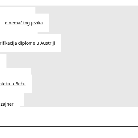
 jezika u Beču
čenje nemačkog jezika
e srpskog jezika
ifikacija diplome u Austriji
a
dnice u Beču
ioteka u Beču
a Vedunia
dizajner