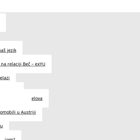
aš jezik
na relaciji Beč – exYU
elazi
i u Beču
i i prodavnice delova
a u Austriji
tomobili u Austriji
ču
deljom?