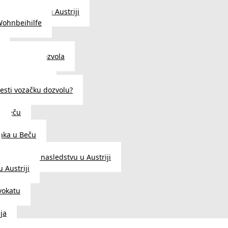
traženje posla u Austriji
Wohnbeihilfe
enje viza i dozvola
 u Austriji
državljanstva?
esti vozačku dozvolu?
u Beču
i
aka u Beču
Zakon o nasledstvu u Austriji
 Austriji
vokatu
ja