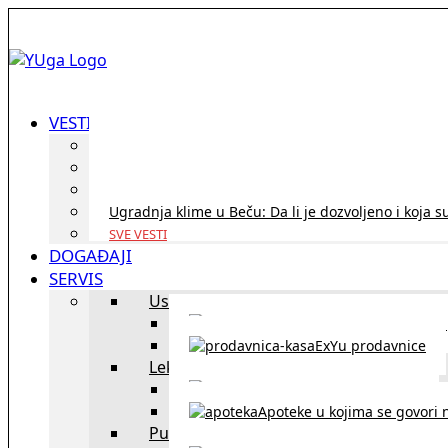
VESTI
ID Austria turneja 2026: Rešite sve bez termina i p
Koridor penzija u Austriji – da li se isplati i ko je 
Zdravstvena zaštita u Austriji za turiste iz Srbije:
Ugradnja klime u Beču: Da li je dozvoljeno i koja s
SVE VESTI
DOGAĐAJI
SERVIS
Uslužni objekti
exYU uslužni objekti u Beču
ExYu prodavnice
Lekari
exYU lekari u Beču
Apoteke u kojima se govori n
Putovanja