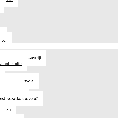
u
ioci
traženje posla u Austriji
Wohnbeihilfe
enje viza i dozvola
 u Austriji
državljanstva?
esti vozačku dozvolu?
u Beču
i