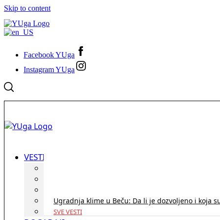
Skip to content
Facebook YUga
Instagram YUga
VESTI
ID Austria turneja 2026: Rešite sve bez termina i p
Koridor penzija u Austriji – da li se isplati i ko je 
Zdravstvena zaštita u Austriji za turiste iz Srbije:
Ugradnja klime u Beču: Da li je dozvoljeno i koja s
SVE VESTI