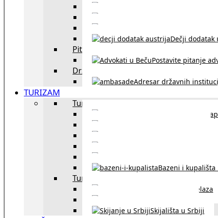
Sklapanje br
Razvod braka u Austriji
Dečji dodatak u
Pitajte advokata
Postavite pitanje ad
Državne institucije
Adresar državnih instituci
TURIZAM
Turizam u Austriji
Mapa
Turizam u Beču
Gradski prevoz u Beču
Inzbruk – grad italijansk
Obavezna zimska o
Bazeni i kupališta
Turizam u regionu
Spisak graničnih prelaza
Putarine u regionu
Skijališta u Srbiji