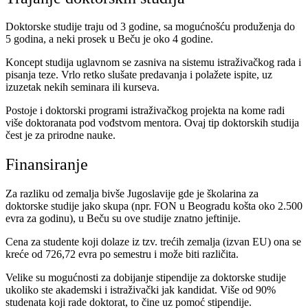
Doktorske studije traju od 3 godine, sa mogućnošću produženja do
5 godina, a neki prosek u Beču je oko 4 godine.
Koncept studija uglavnom se zasniva na sistemu istraživačkog rada i
pisanja teze. Vrlo retko slušate predavanja i polažete ispite, uz
izuzetak nekih seminara ili kurseva.
Postoje i doktorski programi istraživačkog projekta na kome radi
više doktoranata pod vođstvom mentora. Ovaj tip doktorskih studija
čest je za prirodne nauke.
Finansiranje
Za razliku od zemalja bivše Jugoslavije gde je školarina za
doktorske studije jako skupa (npr. FON u Beogradu košta oko 2.500
evra za godinu), u Beču su ove studije znatno jeftinije.
Cena za studente koji dolaze iz tzv. trećih zemalja (izvan EU) ona se
kreće od 726,72 evra po semestru i može biti različita.
Velike su mogućnosti za dobijanje stipendije za doktorske studije
ukoliko ste akademski i istraživački jak kandidat. Više od 90%
studenata koji rade doktorat, to čine uz pomoć stipendije.