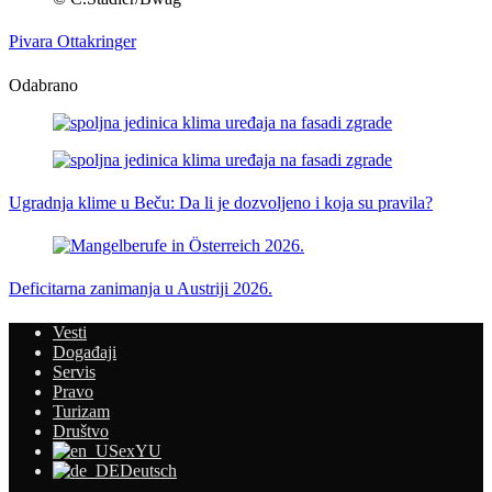
Pivara Ottakringer
Odabrano
Ugradnja klime u Beču: Da li je dozvoljeno i koja su pravila?
Deficitarna zanimanja u Austriji 2026.
Vesti
Događaji
Servis
Pravo
Turizam
Društvo
exYU
Deutsch