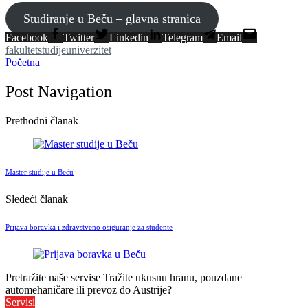
Studiranje u Beču – glavna stranica
Facebook
Twitter
Linkedin
Telegram
Email
fakultet
studije
univerzitet
Početna
Post Navigation
Prethodni članak
Master studije u Beču
Sledeći članak
Prijava boravka i zdravstveno osiguranje za studente
Pretražite naše servise
Tražite ukusnu hranu, pouzdane
automehaničare ili prevoz do Austrije?
Servisi