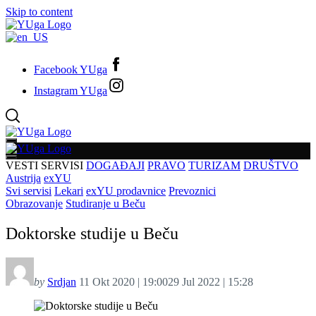
Skip to content
Facebook YUga
Instagram YUga
VESTI
SERVISI
DOGAĐAJI
PRAVO
TURIZAM
DRUŠTVO
Austrija
exYU
Svi servisi
Lekari
exYU prodavnice
Prevoznici
Obrazovanje
Studiranje u Beču
Doktorske studije u Beču
by
Srdjan
11 Okt 2020 | 19:00
29 Jul 2022 | 15:28