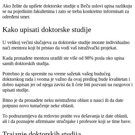
Ako želite da upišete doktorske studije u Beču uslovi upisa razlikuju
se na pojedinim fakultetima i zato se treba konkretno informisati za
određeni smer.
Kako upisati doktorske studije
U velikoj većini slučajeva za doktorske studije morate individualno
naći mentora koji bi pristao da vodi vaš istraživački projekat.
Kada pronađete mentora uradili ste više od 98% posla oko upisa
samih doktorskih studija.
Potrebno je da spremite na vreme sažetak vašeg budućeg
doktorskog rada i veoma je važno da ovaj predlog bude kvalitetan i
dobro napisan jer od njega zavisi da li ćete biti pozvani na razgovor i
upisati studije.
Bitno je da pronađete neku neistraženu oblast u nauci ili da date
potpuno novo tumačenje neke oblasti.
To podrazumijeva da redovno pratite sva dešavanja iz date oblasti,
ali i da poznajete afirmisane stručnjake i profesore koji se time bave.
Trajanje doktorskih studija