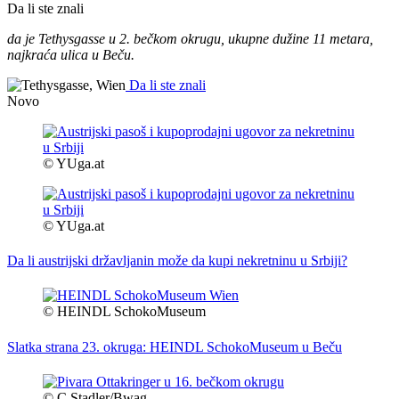
Da li ste znali
da je Tethysgasse u 2. bečkom okrugu, ukupne dužine 11 metara,
najkraća ulica u Beču.
Da li ste znali
Novo
© YUga.at
© YUga.at
Da li austrijski državljanin može da kupi nekretninu u Srbiji?
© HEINDL SchokoMuseum
Slatka strana 23. okruga: HEINDL SchokoMuseum u Beču
© C.Stadler/Bwag