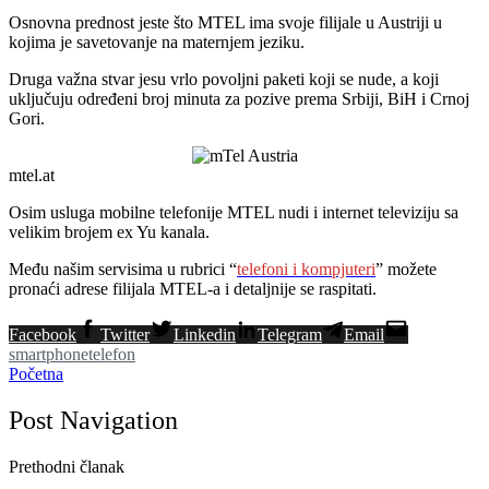
Osnovna prednost jeste što MTEL ima svoje filijale u Austriji u
kojima je savetovanje na maternjem jeziku.
Druga važna stvar jesu vrlo povoljni paketi koji se nude, a koji
uključuju određeni broj minuta za pozive prema Srbiji, BiH i Crnoj
Gori.
mtel.at
Osim usluga mobilne telefonije MTEL nudi i internet televiziju sa
velikim brojem ex Yu kanala.
Među našim servisima u rubrici “
telefoni i kompjuteri
” možete
pronaći adrese filijala MTEL-a i detaljnije se raspitati.
Facebook
Twitter
Linkedin
Telegram
Email
smartphone
telefon
Početna
Post Navigation
Prethodni članak