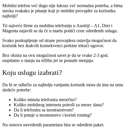
Mobilni telefon već dugo nije luksuz već normalna potreba, a bitna
stavka svakako je pitanje koji je mobilni provajder za korisnika
najbolji?
Tri najveće firme za mobilnu telefoniju u Austriji – A1, Drei i
Magenta najavili su da će u martu podići cene određenih usluga.
Svako poskupljenje od strane provajdera ostavlja mogućnost da
korisnik bez ikakvih konsekvenci prekine tekući ugovor.
Bez obzira na ovu mogućnost savet je da se svake 2-3 god.
raspitamo o stanju na tržištu jer se ponude menjaju.
Koju uslugu izabrati?
Da bi se odlučio za najbolju varijantu korisnik mora da ima na umu
sledeće potrebe:
Koliko minuta telefonira mesečno?
Koliko mobilnog interneta potroši za mesec dana?
Da li telefonira sa inostranstvom?
Da li putuje u inostranstvo i koristi roming?
Na osnovu navedenih parametara bira se određeni paket.