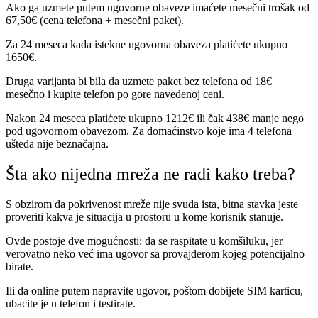
Ako ga uzmete putem ugovorne obaveze imaćete mesečni trošak od
67,50€ (cena telefona + mesečni paket).
Za 24 meseca kada istekne ugovorna obaveza platićete ukupno
1650€.
Druga varijanta bi bila da uzmete paket bez telefona od 18€
mesečno i kupite telefon po gore navedenoj ceni.
Nakon 24 meseca platićete ukupno 1212€ ili čak 438€ manje nego
pod ugovornom obavezom. Za domaćinstvo koje ima 4 telefona
ušteda nije beznačajna.
Šta ako nijedna mreža ne radi kako treba?
S obzirom da pokrivenost mreže nije svuda ista, bitna stavka jeste
proveriti kakva je situacija u prostoru u kome korisnik stanuje.
Ovde postoje dve mogućnosti: da se raspitate u komšiluku, jer
verovatno neko već ima ugovor sa provajderom kojeg potencijalno
birate.
Ili da online putem napravite ugovor, poštom dobijete SIM karticu,
ubacite je u telefon i testirate.