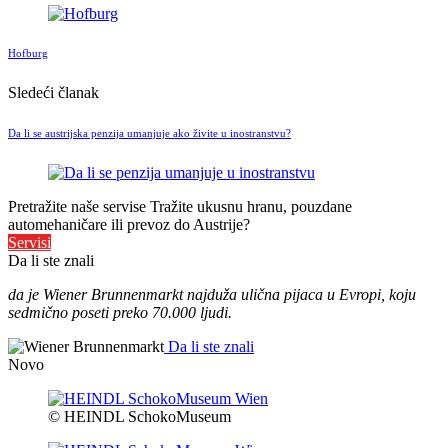
Hofburg
Sledeći članak
Da li se austrijska penzija umanjuje ako živite u inostranstvu?
Pretražite naše servise
Tražite ukusnu hranu, pouzdane
automehaničare ili prevoz do Austrije?
Servisi
Da li ste znali
da je Wiener Brunnenmarkt najduža ulična pijaca u Evropi, koju
sedmično poseti preko 70.000 ljudi.
Da li ste znali
Novo
© HEINDL SchokoMuseum