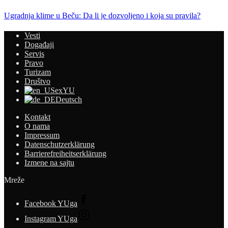
Ugradnja klime u Beču: Da li je dozvoljeno i koja su pravila?
Vesti
Događaji
Servis
Pravo
Turizam
Društvo
exYU
Deutsch
Kontakt
O nama
Impressum
Datenschutzerklärung
Barrierefreiheitserklärung
Izmene na sajtu
Mreže
Facebook YUga
Instagram YUga