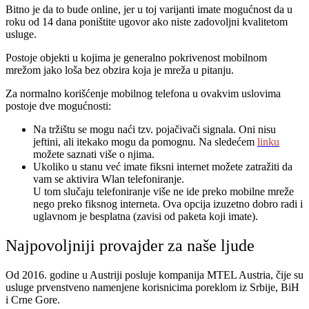
Bitno je da to bude online, jer u toj varijanti imate mogućnost da u
roku od 14 dana poništite ugovor ako niste zadovoljni kvalitetom
usluge.
Postoje objekti u kojima je generalno pokrivenost mobilnom
mrežom jako loša bez obzira koja je mreža u pitanju.
Za normalno korišćenje mobilnog telefona u ovakvim uslovima
postoje dve mogućnosti:
Na tržištu se mogu naći tzv. pojačivači signala. Oni nisu
jeftini, ali itekako mogu da pomognu. Na sledećem
linku
možete saznati više o njima.
Ukoliko u stanu već imate fiksni internet možete zatražiti da
vam se aktivira Wlan telefoniranje.
U tom slučaju telefoniranje više ne ide preko mobilne mreže
nego preko fiksnog interneta. Ova opcija izuzetno dobro radi i
uglavnom je besplatna (zavisi od paketa koji imate).
Najpovoljniji provajder za naše ljude
Od 2016. godine u Austriji posluje kompanija MTEL Austria, čije su
usluge prvenstveno namenjene korisnicima poreklom iz Srbije, BiH
i Crne Gore.