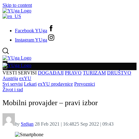
Skip to content
Facebook YUga
Instagram YUga
VESTI
SERVISI
DOGAĐAJI
PRAVO
TURIZAM
DRUŠTVO
Austrija
exYU
Svi servisi
Lekari
exYU prodavnice
Prevoznici
Život i rad
Mobilni provajder – pravi izbor
by
Srdjan
28 Feb 2021 | 16:48
25 Sep 2022 | 09:43