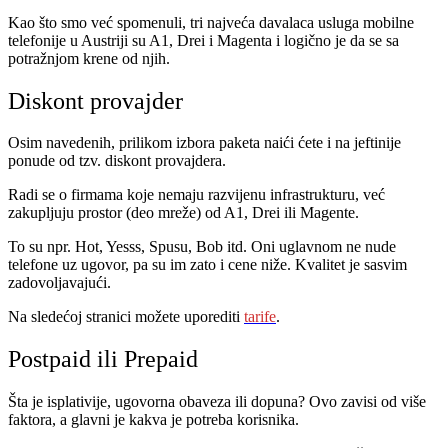
Kao što smo već spomenuli, tri najveća davalaca usluga mobilne
telefonije u Austriji su A1, Drei i Magenta i logično je da se sa
potražnjom krene od njih.
Diskont provajder
Osim navedenih, prilikom izbora paketa naići ćete i na jeftinije
ponude od tzv. diskont provajdera.
Radi se o firmama koje nemaju razvijenu infrastrukturu, već
zakupljuju prostor (deo mreže) od A1, Drei ili Magente.
To su npr. Hot, Yesss, Spusu, Bob itd. Oni uglavnom ne nude
telefone uz ugovor, pa su im zato i cene niže. Kvalitet je sasvim
zadovoljavajući.
Na sledećoj stranici možete uporediti
tarife
.
Postpaid ili Prepaid
Šta je isplativije, ugovorna obaveza ili dopuna? Ovo zavisi od više
faktora, a glavni je kakva je potreba korisnika.