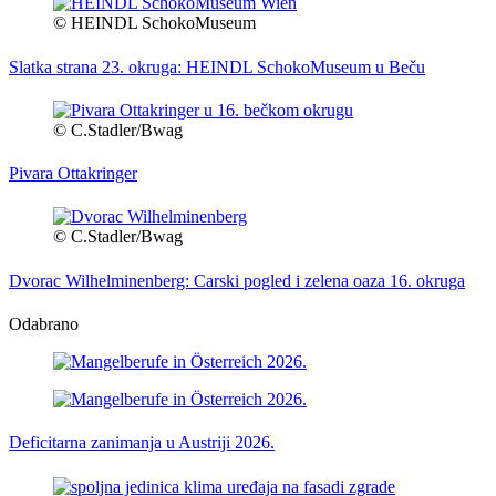
© HEINDL SchokoMuseum
Slatka strana 23. okruga: HEINDL SchokoMuseum u Beču
© C.Stadler/Bwag
Pivara Ottakringer
© C.Stadler/Bwag
Dvorac Wilhelminenberg: Carski pogled i zelena oaza 16. okruga
Odabrano
Deficitarna zanimanja u Austriji 2026.