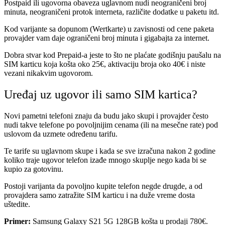
Postpaid ili ugovorna obaveza uglavnom nudi neograničeni broj
minuta, neograničeni protok interneta, različite dodatke u paketu itd.
Kod varijante sa dopunom (Wertkarte) u zavisnosti od cene paketa
provajder vam daje ograničeni broj minuta i gigabajta za internet.
Dobra stvar kod Prepaid-a jeste to što ne plaćate godišnju paušalu na
SIM karticu koja košta oko 25€, aktivaciju broja oko 40€ i niste
vezani nikakvim ugovorom.
Uređaj uz ugovor ili samo SIM kartica?
Novi pametni telefoni znaju da budu jako skupi i provajder često
nudi takve telefone po povoljnijim cenama (ili na mesečne rate) pod
uslovom da uzmete određenu tarifu.
Te tarife su uglavnom skupe i kada se sve izračuna nakon 2 godine
koliko traje ugovor telefon izađe mnogo skuplje nego kada bi se
kupio za gotovinu.
Postoji varijanta da povoljno kupite telefon negde drugde, a od
provajdera samo zatražite SIM karticu i na duže vreme dosta
uštedite.
Primer:
Samsung Galaxy S21 5G 128GB košta u prodaji 780€.