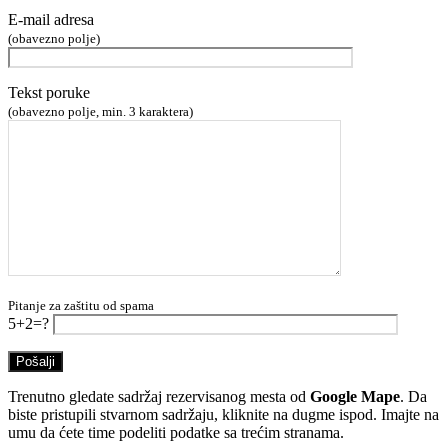
E-mail adresa
(obavezno polje)
Tekst poruke
(obavezno polje, min. 3 karaktera)
Pitanje za zaštitu od spama
5+2=?
Trenutno gledate sadržaj rezervisanog mesta od
Google Mape
. Da
biste pristupili stvarnom sadržaju, kliknite na dugme ispod. Imajte na
umu da ćete time podeliti podatke sa trećim stranama.