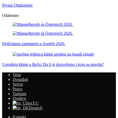
Pivara Ottakringer
Odabrano
Deficitarna zanimanja u Austriji 2026.
Ugradnja klime u Beču: Da li je dozvoljeno i koja su pravila?
Vesti
Događaji
Servis
Pravo
Turizam
Društvo
exYU
Deutsch
Kontakt