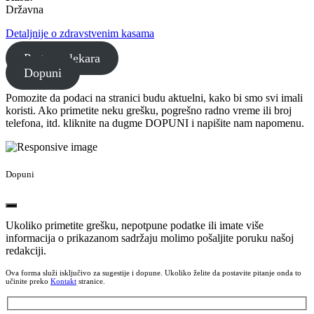
Državna
Detaljnije o zdravstvenim kasama
Pretraga lekara
Dopuni
Pomozite da podaci na stranici budu aktuelni, kako bi smo svi imali
koristi. Ako primetite neku grešku, pogrešno radno vreme ili broj
telefona, itd. kliknite na dugme DOPUNI i napišite nam napomenu.
Dopuni
Ukoliko primetite grešku, nepotpune podatke ili imate više
informacija o prikazanom sadržaju molimo pošaljite poruku našoj
redakciji.
Ova forma služi isključivo za sugestije i dopune. Ukoliko želite da postavite pitanje onda to
učinite preko
Kontakt
stranice.