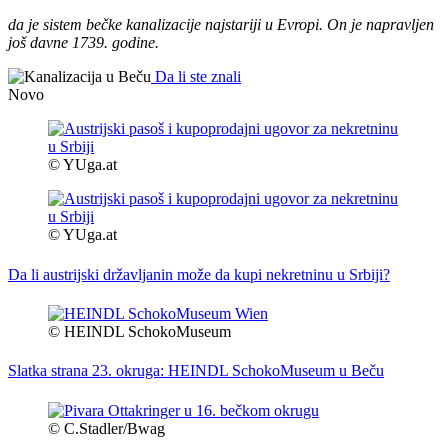
da je sistem bečke kanalizacije najstariji u Evropi. On je napravljen
još davne 1739. godine.
Da li ste znali
Novo
© YUga.at
© YUga.at
Da li austrijski državljanin može da kupi nekretninu u Srbiji?
© HEINDL SchokoMuseum
Slatka strana 23. okruga: HEINDL SchokoMuseum u Beču
© C.Stadler/Bwag