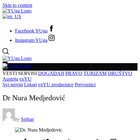
Skip to content
Facebook YUga
Instagram YUga
VESTI
SERVISI
DOGAĐAJI
PRAVO
TURIZAM
DRUŠTVO
Austrija
exYU
Svi servisi
Lekari
exYU prodavnice
Prevoznici
Dr Nura Medjedović
by
Srdjan