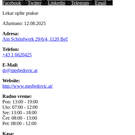
Facebook
Twitter
Linkedin
Telegram
Email
Lekar opšte prakse
Ažurirano: 12.08.2025
Adresa:
Am Schöpfwerk 29/6/4, 1120 Beč
Telefon:
+43 1 6620425
E-Mail:
dr@medjedovic.at
Website:
http://www.medjedovic.at/
Radno vreme:
Pon: 13:00 - 19:00
Uto: 07:00 - 12:00
Sre: 13:00 - 18:00
Čet: 08:00 - 13:00
Pet: 08:00 - 12:00
Kasa: