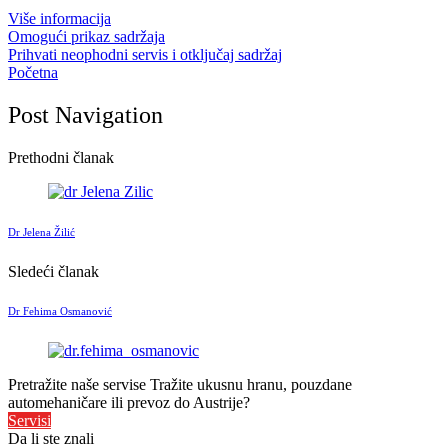
Više informacija
Omogući prikaz sadržaja
Prihvati neophodni servis i otključaj sadržaj
Početna
Post Navigation
Prethodni članak
Dr Jelena Žilić
Sledeći članak
Dr Fehima Osmanović
Pretražite naše servise
Tražite ukusnu hranu, pouzdane
automehaničare ili prevoz do Austrije?
Servisi
Da li ste znali