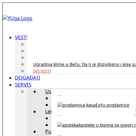
VESTI
ID Austria turneja 2026: Rešite sve bez termina i p
Koridor penzija u Austriji – da li se isplati i ko je 
Zdravstvena zaštita u Austriji za turiste iz Srbije:
Ugradnja klime u Beču: Da li je dozvoljeno i koja s
SVE VESTI
DOGAĐAJI
SERVIS
Uslužni objekti
exYU uslužni objekti u Beču
ExYu prodavnice
Lekari
exYU lekari u Beču
Apoteke u kojima se govori n
Putovanja