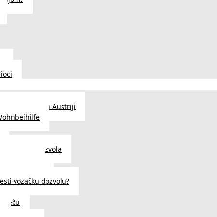
u
ioci
traženje posla u Austriji
Wohnbeihilfe
enje viza i dozvola
 u Austriji
državljanstva?
esti vozačku dozvolu?
u Beču
i