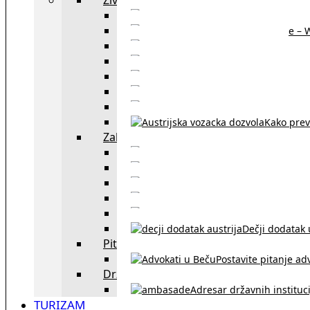
Sajtovi za 
Pomoć za stanovanje – 
Boravišne vize
Boravišne dozvole
Produž
Penziono osiguranje
Kako do austrijskog 
Kako prev
Zakon i pravo u Beču
exYU advokati 
Sudski tumači i prevodioc
Sklapanje br
Razvod braka u Austriji
Dečji dodatak u
Pitajte advokata
Postavite pitanje ad
Državne institucije
Adresar državnih instituci
TURIZAM