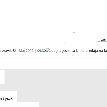
rodužite sertifikat na vreme!
5 Jul 2026 | 14:38
može dobiti
28 Jun 2026 | 09:32
 Vodič za RFZO obrazac
7 Jun 2026 | 10:09
u pravila?
21 Maj 2026 | 09:30
aš jezik