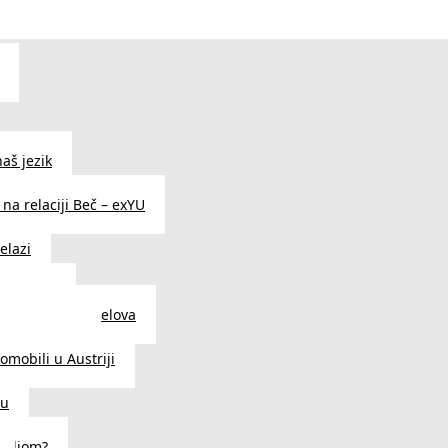
aš jezik
na relaciji Beč – exYU
elazi
i u Beču
i i prodavnice delova
a u Austriji
tomobili u Austriji
ču
deljom?