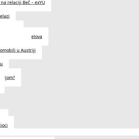
na relaciji Beč – exYU
elazi
i u Beču
i i prodavnice delova
a u Austriji
tomobili u Austriji
ču
deljom?
u
ioci