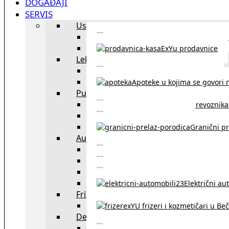
DOGAĐAJI
SERVIS
Uslužni objekti
exYU uslužni objekti u Beču
ExYu prodavnice
Lekari
exYU lekari u Beču
Apoteke u kojima se govori n
Putovanja
Spisak prevoznika 
Taksi službe u Beču
Granični pr
Auto
exYU automehaničar
Auto kuće, placev
Kupovina aut
Električni au
Frizeri i kozmetičari
exYU frizeri i kozmetičari u Be
Dežurne službe u Beču
Gde kupovati ne