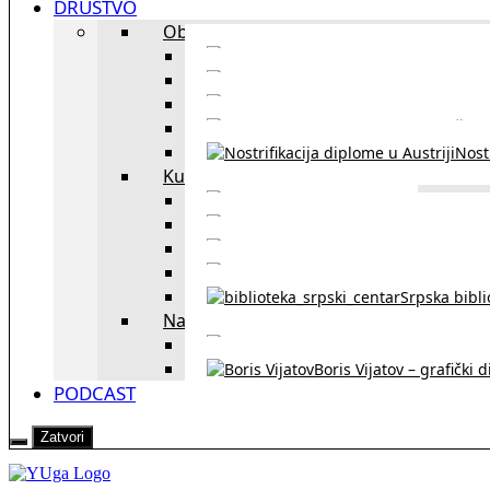
DRUŠTVO
Obrazovanje
Kursevi nemačkog
Portal za u
Studiranje u Beču
Škol
Nostr
Kultura
Likovi i dela
Zapisi iz rasejanj
Zapisi iz zavičaja
Verske zaje
Srpska bibl
Naši u Beču
Jezička škol
Boris Vijatov – grafički 
PODCAST
Zatvori