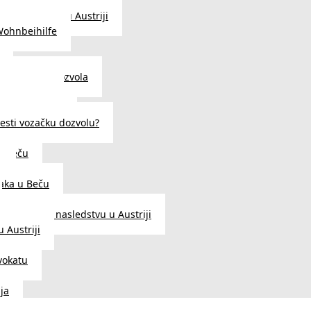
traženje posla u Austriji
Wohnbeihilfe
enje viza i dozvola
 u Austriji
državljanstva?
esti vozačku dozvolu?
u Beču
i
aka u Beču
Zakon o nasledstvu u Austriji
 Austriji
vokatu
ja