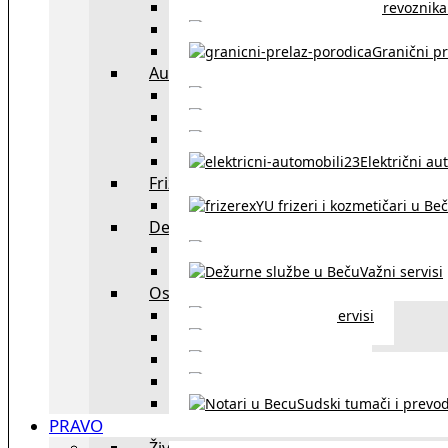
Spisak prevoznika 
Taksi službe u Beču
Granični pr
Auto
exYU automehaničar
Auto kuće, placev
Kupovina aut
Električni au
Frizeri i kozmetičari
exYU frizeri i kozmetičari u Be
Dežurne službe u Beču
Gde kupovati ne
Važni servisi
Ostalo
Ostali servisi
Kultura
exYU sport
exYU advokati u Beč
Sudski tumači i prevod
PRAVO
Život i rad u Austriji