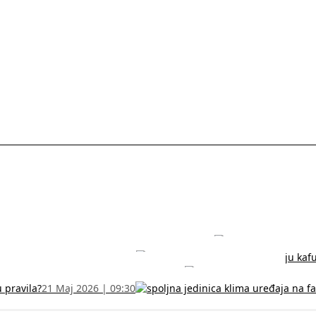
rodužite sertifikat na vreme!
5 Jul 2026 | 14:38
može dobiti
28 Jun 2026 | 09:32
 Vodič za RFZO obrazac
7 Jun 2026 | 10:09
u pravila?
21 Maj 2026 | 09:30