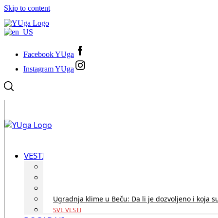
Skip to content
Facebook YUga
Instagram YUga
VESTI
ID Austria turneja 2026: Rešite sve bez termina i p
Koridor penzija u Austriji – da li se isplati i ko je 
Zdravstvena zaštita u Austriji za turiste iz Srbije:
Ugradnja klime u Beču: Da li je dozvoljeno i koja s
SVE VESTI