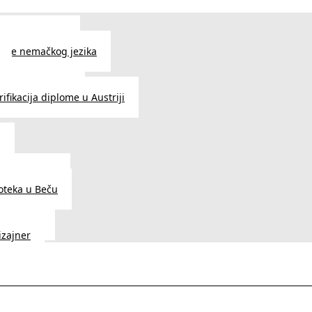
 jezika u Beču
čenje nemačkog jezika
e srpskog jezika
ifikacija diplome u Austriji
a
dnice u Beču
ioteka u Beču
a Vedunia
dizajner