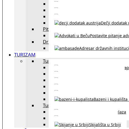
Sklapanje br
Razvod braka u Austriji
Dečji dodatak u
Pitajte advokata
Postavite pitanje ad
Državne institucije
Adresar državnih instituci
TURIZAM
Turizam u Austriji
Mapa
Turizam u Beču
Gradski prevoz u Beču
Inzbruk – grad italijansk
Obavezna zimska o
Bazeni i kupališta
Turizam u regionu
Spisak graničnih prelaza
Putarine u regionu
Skijališta u Srbiji