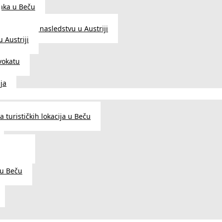
aka u Beču
Zakon o nasledstvu u Austriji
 Austriji
vokatu
ja
 turističkih lokacija u Beču
og šarma
prema
 u Beču