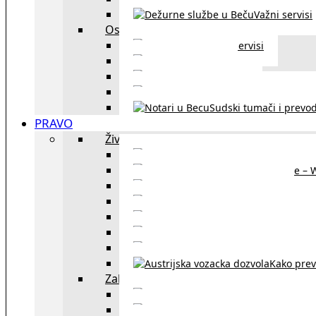
Važni servisi
Ostalo
Ostali servisi
Kultura
exYU sport
exYU advokati u Beč
Sudski tumači i prevod
PRAVO
Život i rad u Austriji
Sajtovi za 
Pomoć za stanovanje – 
Boravišne vize
Boravišne dozvole
Produž
Penziono osiguranje
Kako do austrijskog 
Kako prev
Zakon i pravo u Beču
exYU advokati 
Sudski tumači i prevodioc