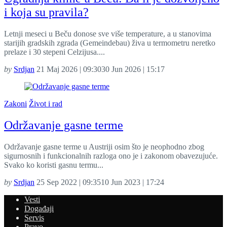
i koja su pravila?
Letnji meseci u Beču donose sve više temperature, a u stanovima
starijih gradskih zgrada (Gemeindebau) živa u termometru neretko
prelaze i 30 stepeni Celzijusa....
by
Srdjan
21 Maj 2026 | 09:30
30 Jun 2026 | 15:17
Zakoni
Život i rad
Održavanje gasne terme
Održavanje gasne terme u Austriji osim što je neophodno zbog
sigurnosnih i funkcionalnih razloga ono je i zakonom obavezujuće.
Svako ko koristi gasnu termu...
by
Srdjan
25 Sep 2022 | 09:35
10 Jun 2023 | 17:24
Vesti
Događaji
Servis
Pravo