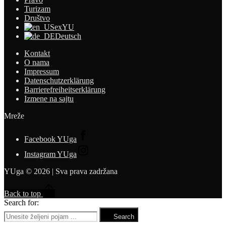
Turizam
Društvo
exYU
Deutsch
Kontakt
O nama
Impressum
Datenschutzerklärung
Barrierefreiheitserklärung
Izmene na sajtu
Mreže
Facebook YUga
Instagram YUga
YUga © 2026 | Sva prava zadržana
Back to top
Search for:
Search