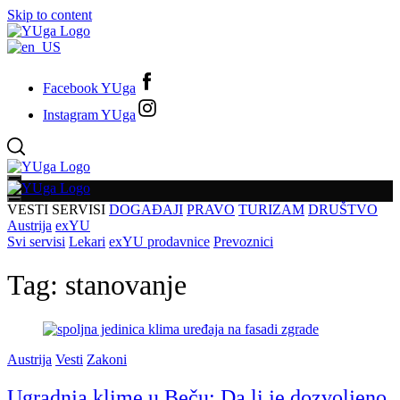
Skip to content
Facebook YUga
Instagram YUga
VESTI
SERVISI
DOGAĐAJI
PRAVO
TURIZAM
DRUŠTVO
Austrija
exYU
Svi servisi
Lekari
exYU prodavnice
Prevoznici
Tag:
stanovanje
Austrija
Vesti
Zakoni
Ugradnja klime u Beču: Da li je dozvoljeno